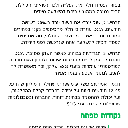
בסוף הפסידו חלק את העלייה ולכן תשואתך הכוללת
תהיה נמוכה בממוצע ביחס להשקעה מיידית.
תרחיש 2, שוק יורד: אם השוק יורד ב‑20% בשישה
חודשים, DCA עוזרת כי חלק מהכיספים נקנו במחירים
נמוכים יותר מאשר הממוצע ההתחלתי, מה שמפחית
הפסד יחסית להשקעה אחת שנרכשה לפני הירידה.
תרחיש 3, תנודתיות גבוהה: כאשר השוק מסובך, DCA
נותנת לך זמן לביצוע בדיקות איכות, ולבחון האם חברות
הפורטפוליו עומדות ביעדי ESG שלהן, וכך מאפשרת לך
להגיב לנתוני השפעה בזמן אמיתי.
דוגמה אמיתית: משקיע משפחתי שחילק 1 מיליון ש"ח על
פני 12 חודשים דיווח על ירידה בחרדת קבלת ההחלטות,
ועל יכולת להתמקד בבחינת דוחות החברות ובטכנולוגיות
שפועלות להשגת יעדי SDG.
נקודות מפתח
פרוס אך עם תכלית, הגדר טווח פריסה,