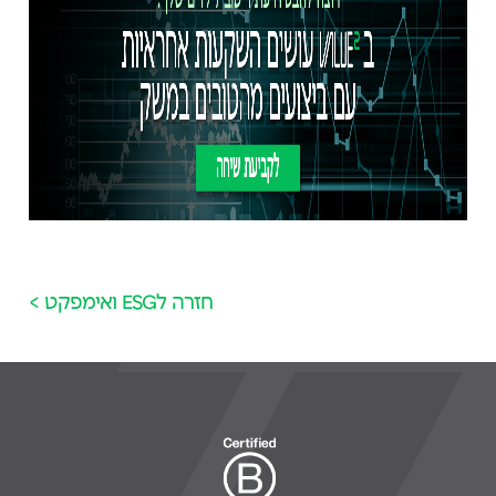
חזרה לESG ואימפקט >