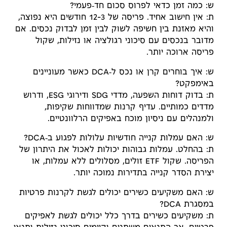
ש: כמה זמן כדאי לפרוס סכום חד‑פעמי?
ת: אין חישוב אחיד. פריסה של 3–12 חודשים היא נפוצה,
והיא מאזנת בין חשיפה לשוק לבין זמן לבדוק נכסים. אם
מדובר בנכסים עם סיכוני רגולציה או נזילות, שקול
פריסה ארוכה יותר.
ש: איך בוחרים קרן או נכס ל‑DCA כאשר מעוניינים
באימפקט?
ת: בדוק דוחות השפעה, מדדי SDG ודירוגי ESG, ודרוש
מדדים כמותיים. עדיף קרנות שמדווחות שקיפות,
ולמנהלים עם ניסיון מוכח באפיקים הרלוונטיים.
ש: האם עמלות קנייה חודשיות עלולות לפגוע ב‑DCA?
ת: בהחלט. עמלות גבוהות יכולות לאכול את היתרון של
הפריסה. שקול ETF זולים, מסלולים ללא עמלות, או
יצירת הסדר קנייה בתדירות נמוכה יותר.
ש: האם משקיעים כשירים יכולים לגשת לקרנות פרטיות
במסגרת DCA?
ת: משקיעים כשירים בדרך כלל יכולים לגשת לאפיקים