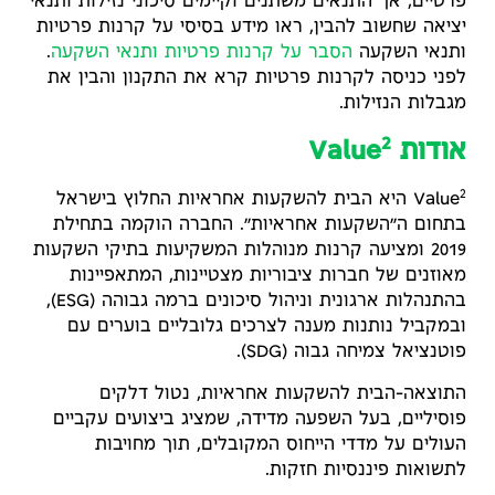
פרטיים, אך התנאים משתנים וקיימים סיכוני נזילות ותנאי
יציאה שחשוב להבין, ראו מידע בסיסי על קרנות פרטיות
ותנאי השקעה
הסבר על קרנות פרטיות ותנאי השקעה
.
לפני כניסה לקרנות פרטיות קרא את התקנון והבין את
מגבלות הנזילות.
2
אודות Value
2
Value
היא הבית להשקעות אחראיות החלוץ בישראל
בתחום ה״השקעות אחראיות״. החברה הוקמה בתחילת
2019 ומציעה קרנות מנוהלות המשקיעות בתיקי השקעות
מאוזנים של חברות ציבוריות מצטיינות, המתאפיינות
בהתנהלות ארגונית וניהול סיכונים ברמה גבוהה (ESG),
ובמקביל נותנות מענה לצרכים גלובליים בוערים עם
פוטנציאל צמיחה גבוה (SDG).
התוצאה-הבית להשקעות אחראיות, נטול דלקים
פוסיליים, בעל השפעה מדידה, שמציג ביצועים עקביים
העולים על מדדי הייחוס המקובלים, תוך מחויבות
לתשואות פיננסיות חזקות.