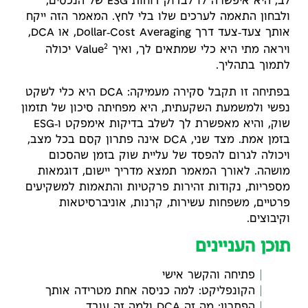
לב, היא איפשרה לו לבדוק דוחות ESG של הנכסים,
ולבחון התאמה לערכים שלו בלי לחץ. המאמר הזה ייקח
אותך צעד‑צעד דרך Dollar‑Cost Averaging, או DCA,
2
ויראה מתי היא כלי שמתאים לך, ואיך Value
יכולה
לתמוך בתהליך.
בפתיחה זו תקבל סקירה מעמיקה: DCA היא כלי לשקט
נפשי ולמשמעת השקעתית, היא מפחיתה סיכון של תזמון
שוק, והיא מאפשרת לך לשלב בדיקות אימפקט ו‑ESG
בזמן אמת. מצד שני, DCA אינה פתרון קסם בכל מצב,
ויכולה לגרום להפסד של עליית שוק בזמן שהסכום
מושהה. לאורך המאמר תמצא מדריך יישום, דוגמאות
מספריות, נקודות זהירות פרקטיות והתאמות למשקיעים
פרטיים, משפחות עשירות, קרנות, אוניברסיטאות
וקיבוצים.
תוכן העניינים
פתיחה והקשר אישי
הקונפליקט: למה כניסה אחת מטרידה אותך
הפתרון: מה זה DCA ולמה זה עובד