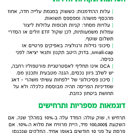
עלות ההזדמנות: כששוק במגמת עלייה חדה, אחוז
מהכסף מושהה ומפספס תשואות.
עלויות מסחר: קניות תכופות עלולות ליצור
עמלות משמעותיות, לכן שקול ETF זולים או הסדרי
תשלום שוטף.
סיכוני נזילות ורגולציה באפיקים פרטיים או
small‑cap, בדוק היטב תקנון ותנאי יציאה לפני
כניסה.
DCA אינו תחליף לאסטרטגיית פורטפוליו רחבה,
יש לשלב גיוון נכסים, הגנה מטבעית ותכנון מס.
סיכון פסיכולוגי של "לפחות עשיתי משהו" – דאג
שמדיניות הפריסה תהיה מבוססת כלכלה ולא על
תחושת ביטחון כוזבת.
דוגמאות מספריות ותרחישים
תרחיש 1, שוק עולה: המדד עלה ב‑10% במהלך שנה. אם
השקעת 100,000$ מיד, היית מרוויח את מלוא ה‑10%. אם
פרסת על פני 10 חודשים באופן אחיד, החלקים שנכנסו