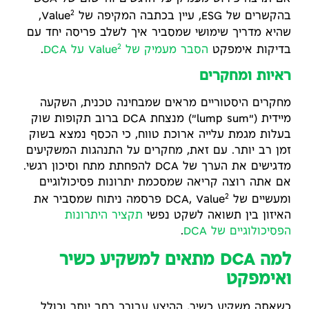
2
בהקשרים של ESG, עיין בכתבה המקיפה של Value
,
שהיא מדריך שימושי שמסביר איך לשלב פריסה יחד עם
2
בדיקות אימפקט
הסבר מעמיק של Value
על DCA
.
ראיות ומחקרים
מחקרים היסטוריים מראים שמבחינה טכנית, השקעה
מיידית ("lump sum") מנצחת DCA ברוב תקופות שוק
בעלות מגמת עלייה ארוכת טווח, כי הכסף נמצא בשוק
זמן רב יותר. עם זאת, מחקרים על התנהגות המשקיעים
מדגישים את הערך של DCA להפחתת מתח וסיכון רגשי.
אם אתה רוצה קריאה שמסכמת יתרונות פסיכולוגיים
2
ומעשיים של DCA, Value
פרסמה ניתוח שמסביר את
האיזון בין תשואה לשקט נפשי
תקציר היתרונות
הפסיכולוגיים של DCA
.
למה DCA מתאים למשקיע כשיר
ואימפקט
כשאתה משקיע כשיר, ההיצע עבורך רחב יותר וכולל