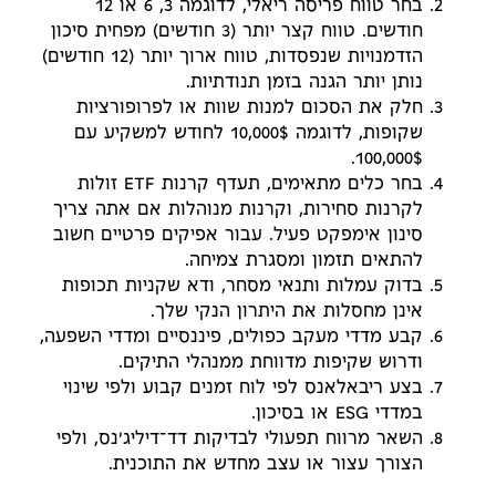
בחר טווח פריסה ריאלי, לדוגמה 3, 6 או 12
חודשים. טווח קצר יותר (3 חודשים) מפחית סיכון
הזדמנויות שנפסדות, טווח ארוך יותר (12 חודשים)
נותן יותר הגנה בזמן תנודתיות.
חלק את הסכום למנות שוות או לפרופורציות
שקופות, לדוגמה 10,000$ לחודש למשקיע עם
100,000$.
בחר כלים מתאימים, תעדף קרנות ETF זולות
לקרנות סחירות, וקרנות מנוהלות אם אתה צריך
סינון אימפקט פעיל. עבור אפיקים פרטיים חשוב
להתאים תזמון ומסגרת צמיחה.
בדוק עמלות ותנאי מסחר, ודא שקניות תכופות
אינן מחסלות את היתרון הנקי שלך.
קבע מדדי מעקב כפולים, פיננסיים ומדדי השפעה,
ודרוש שקיפות מדווחת ממנהלי התיקים.
בצע ריבאלאנס לפי לוח זמנים קבוע ולפי שינוי
במדדי ESG או בסיכון.
השאר מרווח תפעולי לבדיקות דד־דיליג'נס, ולפי
הצורך עצור או עצב מחדש את התוכנית.