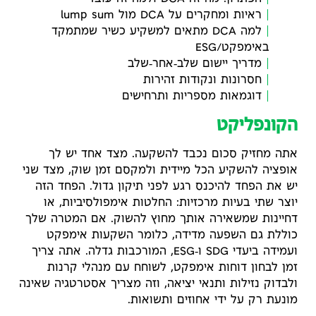
ראיות ומחקרים על DCA מול lump sum
למה DCA מתאים למשקיע כשיר שמתמקד
באימפקט/ESG
מדריך יישום שלב‑אחר‑שלב
חסרונות ונקודות זהירות
דוגמאות מספריות ותרחישים
הקונפליקט
אתה מחזיק סכום נכבד להשקעה. מצד אחד יש לך
אופציה להשקיע הכל מיידית ולמקסם זמן שוק, מצד שני
יש את הפחד להיכנס רגע לפני תיקון גדול. הפחד הזה
יוצר שתי בעיות מרכזיות: החלטות אימפולסיביות, או
דחיינות שמשאירה אותך מחוץ להשוק. אם המטרה שלך
כוללת גם השפעה מדידה, כלומר השקעות אימפקט
ועמידה ביעדי SDG ו‑ESG, המורכבות גדלה. אתה צריך
זמן לבחון דוחות אימפקט, לשוחח עם מנהלי קרנות
ולבדוק נזילות ותנאי יציאה, וזה מצריך אסטרטגיה שאינה
מונעת רק על ידי אחוזים ותשואות.