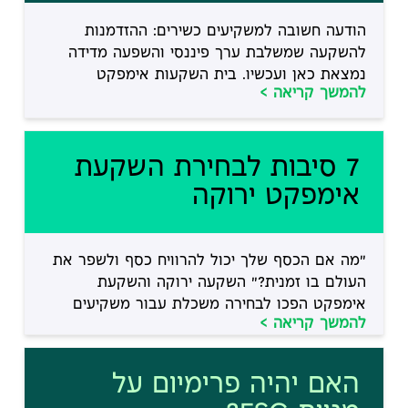
הודעה חשובה למשקיעים כשירים: ההזדמנות
להשקעה שמשלבת ערך פיננסי והשפעה מדידה
נמצאת כאן ועכשיו. בית השקעות אימפקט
להמשך קריאה >
והשקעות ערך מציע מסלולים שמשלבים ניתוח
ערך קלאסי עם קריטריוני ESG ויישום יעדי ה-SDG,
כדי לספק הן תשואה והן השפעה חברתית
7 סיבות לבחירת השקעת
וסביבתית. האם אתם מבקשים שכל שקל ישמש גם
כמנוף פיננסי וגם כמניע לשינוי חיובי? איך לבדוק
אימפקט ירוקה
אם […]
"מה אם הכסף שלך יכול להרוויח כסף ולשפר את
העולם בו זמנית?" השקעה ירוקה והשקעת
אימפקט הפכו לבחירה משכלת עבור משקיעים
להמשך קריאה >
שמחפשים תשואה, הפחתת סיכון והשפעה מדידה.
אתה שואל איך להשיג את כל אלה בלי לקפוץ
למים עמוקים ללא מפה. הטיעון כאן פשוט,
האם יהיה פרימיום על
השקעה מבוססת ESG ו-SDG לא רק משקפת