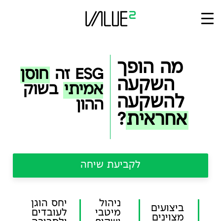
Ski
t
conten
מה הופך
ESG זה
חוסן
השקעה
אמיתי
בשוק
להשקעה
ההון
אחראית
?
לקביעת שיחה
ניהול
יחס הוגן
ביצועים
מיטבי
לעובדים
מצוינים