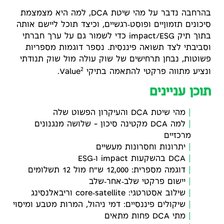
בהרחבה נדבר על מהי שיטת DCA, למה היא מצמצמת
סיכונים תזמוןיים ופוסט‑רגשיים, וכיצד תוכל ליישם אותה
בתוך תיק impact/ESG כדי לשמור גם על ערך חברתי
וסביבתי לצד תשואה פיננסית. נספר דוגמות מספריות
פשוטות, נבחן תרחישים של שוק עולה מול שוק תנודתי
2
ונציע מתווה פרקטי להתאמה בתיקי Value
.
תוכן עניינים
מהי שיטת DCA והעיקרון הפשוט שלה
למה DCA מקטינה סיכון – שלושה מנגנונים
מרכזיים
יתרונות וחסרונות מעשיים
DCA בהשקעות impact ו‑ESG
דוגמה מספרית: 12,000 ש"ח מול 12 תשלומים
יישום פרקטי שלב‑אחר‑שלב
שילוב אסטרטגי: core‑satellite וריבאלנסינג
שיקולים פיננסיים: דמי ניהול, המרות מטבע ומיסוי
מתי DCA פחות מתאים