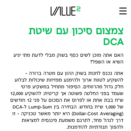
Ski
t
conten
צמצום סיכון עם שיטת
DCA
האם אתה מוכן לשים כסף בשוק מבלי לדעת מתי יגיע
השיא או השפל?
אתה נכנס לחנות בשוק ההון עם מטרה ברורה –
להשקיע לטווח ארוך ולהימנע מפזיזות שיכולות לבלוע
חלק גדול מהרווחים. הסיפור מתחיל במשקיע פרטי
שעמד בפני החלטה פשוטה אך קריטית: להשקיע 12,000
ש"ח בבת אחת או לפרוס את הסכום על פני 12 חודשים
של 1,000 ש"ח בחודש. הבחירה בין Lump‑Sum ל‑DCA
(Dollar‑Cost Averaging) היא יותר מאשר טכניקה – זו
דרך לנהל פחד, לתרגם משמעת פיננסית למציאות
ולהפוך תנודתיות להזדמנות.