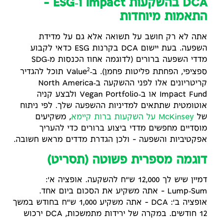
DCA בהשקעות impact ו‑ESG -
התאמות מיוחדות
אתה לא רק חושב על תשואה אלא גם על מדידת
השפעה. בעת יישום DCA בקרנות ESG כדאי לקבוע
מדדי השפעה ברורים (לדוגמה אחוז הכנסות מ‑SDG
2
ספציפי, הפחתת פליטות פחמן). ב‑Value
תוכל להגדיר
קריטריונים אלו לפני ההשקעה ב‑North America
Impact Fund או ב‑Vegan Portfolio ולבצע קניה
אוטומטית שתתאים למדיניות ההשפעה שלך. לפי ניתוח
של
McKinsey על השקעות ברות קיימא
, משקיעים
מוסדיים מחפשים מדדי ביצוע ברורים כדי להעריך
אפקטיביות והשפעה – ולכן הגדרת מדדים מראש חשובה.
דוגמה מספרית פשוטה (תסריט)
דמיין שיש לך 12,000 ש"ח להשקעה. אופציה א':
Lump‑Sum – אתה משקיע את הסכום ביום אחד.
אופציה ב': DCA – אתה משקיע 1,000 ש"ח בחודש במשך
12 חודשים. במקרה של ירידות מתמשכות, DCA ירכוש