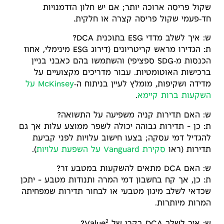
שקול פריסה ארוכה יותר; אם יש חלון הזדמנויות
חד‑פעמי שקול פריסה קצרה או חלקית.
ש: איך לשלב מדדי ESG בתוכנית DCA?
ת: הגדירו מראש קריטריונים (דירוג ESG מינימלי, אחוז
הכנסות מ‑SDG ספציפי) והשתמשו בהם כאבני בניין
ברכישות האוטומטיות. עבור מדריכים מקצועיים על
מדידה ושקיפות, מומלץ לעיין בניתוח ה‑
McKinsey על
השקעות ברות קיימא
.
ש: האם תדירות קניה משפיעה על התשואה?
ת: כן – תדירות גבוהה יכולה לשפר ממוצע עלות אך גם
להגדיל דמי עסקה; בצעו חישוב עלויות לפני קביעת
תדירות (ראו
סקירת Vanguard על השפעת עלויות
).
ש: האם DCA מתאים להשקעות במטבע זר?
ת: כן, אך קח בחשבון דמי המרה ותנודות מטבע – יתכן
שכדאי לשלב מיגון מטבעי או לבחור תדירות שמפחיתה
המרות מיותרות.
2