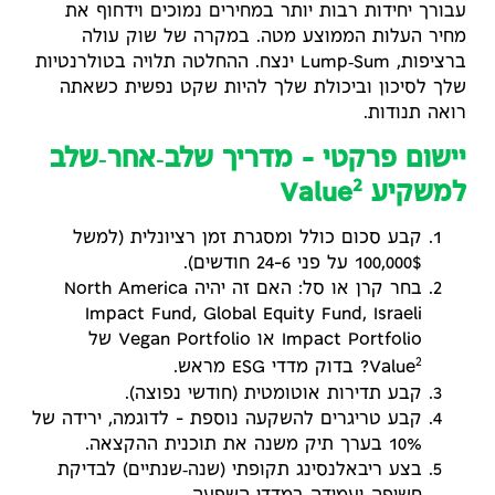
עבורך יחידות רבות יותר במחירים נמוכים וידחוף את
מחיר העלות הממוצע מטה. במקרה של שוק עולה
ברציפות, Lump‑Sum ינצח. ההחלטה תלויה בטולרנטיות
שלך לסיכון וביכולת שלך להיות שקט נפשית כשאתה
רואה תנודות.
יישום פרקטי – מדריך שלב‑אחר‑שלב
2
למשקיע Value
קבע סכום כולל ומסגרת זמן רציונלית (למשל
100,000$ על פני 6–24 חודשים).
בחר קרן או סל: האם זה יהיה North America
Impact Fund, Global Equity Fund, Israeli
Impact Portfolio או Vegan Portfolio של
2
Value
? בדוק מדדי ESG מראש.
קבע תדירות אוטומטית (חודשי נפוצה).
קבע טריגרים להשקעה נוספת – לדוגמה, ירידה של
10% בערך תיק משנה את תוכנית ההקצאה.
בצע ריבאלנסינג תקופתי (שנה‑שנתיים) לבדיקת