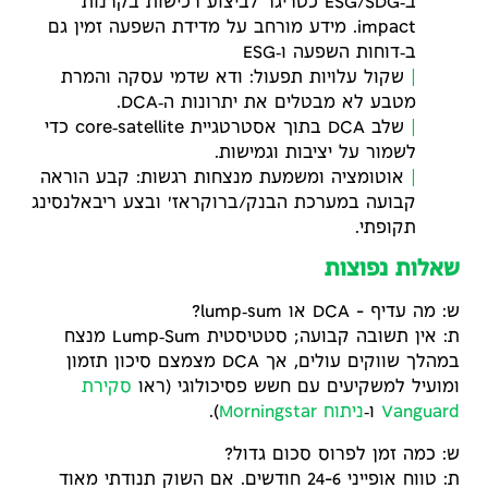
ב‑ESG/SDG כטריגר לביצוע רכישות בקרנות
impact. מידע מורחב על מדידת השפעה זמין גם
ב‑דוחות השפעה ו‑ESG
שקול עלויות תפעול: ודא שדמי עסקה והמרת
מטבע לא מבטלים את יתרונות ה‑DCA.
שלב DCA בתוך אסטרטגיית core‑satellite כדי
לשמור על יציבות וגמישות.
אוטומציה ומשמעת מנצחות רגשות: קבע הוראה
קבועה במערכת הבנק/ברוקראז' ובצע ריבאלנסינג
תקופתי.
שאלות נפוצות
ש: מה עדיף – DCA או lump‑sum?
ת: אין תשובה קבועה; סטטיסטית Lump‑Sum מנצח
במהלך שווקים עולים, אך DCA מצמצם סיכון תזמון
ומועיל למשקיעים עם חשש פסיכולוגי (ראו
סקירת
Vanguard
ו‑
ניתוח Morningstar
).
ש: כמה זמן לפרוס סכום גדול?
ת: טווח אופייני 6–24 חודשים. אם השוק תנודתי מאוד