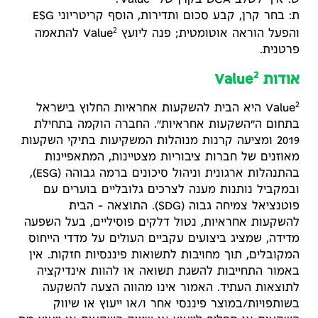
ש: איך לשלב DCA בקרן של Value
?
ת: בחר קרן, קבע סכום ותדירות, הוסף קריטריוני ESG
2
והפעל הוראה אוטומטית; פנה ליועץ Value
להתאמה
פרטנית.
2
אודות Value
2
Value
היא הבית להשקעות אחראיות החלוץ בישראל
בתחום ה״השקעות אחראיות״. החברה הוקמה בתחילת
2019 ומציעה קרנות מנוהלות המשקיעות בתיקי השקעות
מאוזנים של חברות ציבוריות מצטיינות, המתאפיינות
בהתנהלות ארגונית וניהול סיכונים ברמה גבוהה (ESG),
ובמקביל נותנות מענה לצרכים גלובליים בוערים עם
פוטנציאל צמיחה גבוה (SDG). התוצאה – הבית
להשקעות אחראיות, נטול דלקים פוסיליים, בעל השפעה
מדידה, שמציג ביצועים עקביים העולים על מדדי הייחוס
המקובלים, תוך מחויבות לתשואות פיננסיות חזקות. אין
באמור התחייבות להשגת תשואה או להוות אינדיקציה
לתוצאות העתיד. האמור אינו מהווה הצעה להשקעה
בשותפויות/במוצר פיננסי אחר ו/או ייעוץ או שיווק