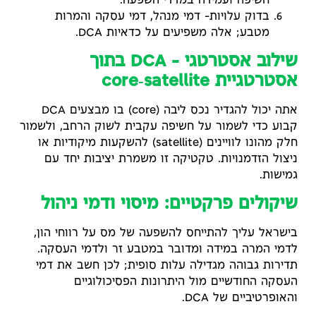
חשיפה ועמידה במדדי השפעה.
בדוק עלויות- דמי מנהל, דמי עסקה והמרות
מטבע; אלה משפיעים על כדאיות DCA.
שילוב אסטרטגי – DCA בתוך
אסטרטגיית core‑satellite
אתה יכול להגדיר נכס ליבה (core) בו מבצעים DCA
קבוע כדי לשמור על חשיפה עקבית לשוק הרחב, ולשמור
חלק מהונו לוויינים (satellite) להשקעות מיקודיות או
ניצול הזדמנויות. טקטיקה זו משמרת יציבות יחד עם
גמישות.
שיקולים פרקטיים: מיסוי ודמי ניהול
בישראל עליך להתייחס להשפעה של מס על רווחי הון,
לדמי המרה במידה ומדובר במטבע זר ולדמי העסקה.
תדירות גבוהה מגדילה עלות סופית; לכן חשב את דמי
העסקה החודשיים מול היתרונות הפסיכולוגיים
והאופרטיביים של DCA.