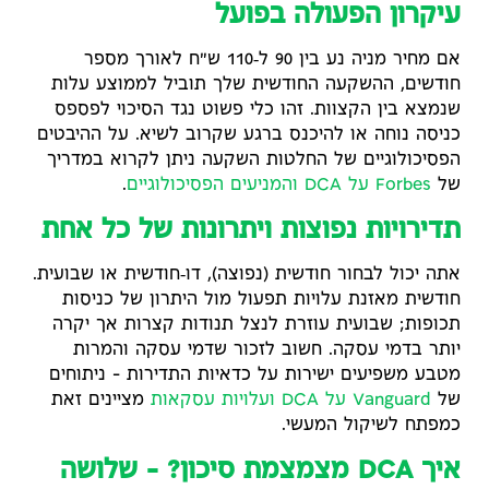
עיקרון הפעולה בפועל
אם מחיר מניה נע בין 90 ל‑110 ש"ח לאורך מספר
חודשים, ההשקעה החודשית שלך תוביל לממוצע עלות
שנמצא בין הקצוות. זהו כלי פשוט נגד הסיכוי לפספס
כניסה נוחה או להיכנס ברגע שקרוב לשיא. על ההיבטים
הפסיכולוגיים של החלטות השקעה ניתן לקרוא במדריך
של
Forbes על DCA והמניעים הפסיכולוגיים
.
תדירויות נפוצות ויתרונות של כל אחת
אתה יכול לבחור חודשית (נפוצה), דו‑חודשית או שבועית.
חודשית מאזנת עלויות תפעול מול היתרון של כניסות
תכופות; שבועית עוזרת לנצל תנודות קצרות אך יקרה
יותר בדמי עסקה. חשוב לזכור שדמי עסקה והמרות
מטבע משפיעים ישירות על כדאיות התדירות – ניתוחים
של
Vanguard על DCA ועלויות עסקאות
מציינים זאת
כמפתח לשיקול המעשי.
איך DCA מצמצמת סיכון? – שלושה