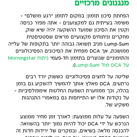
מנגנונים מרכזיים
הפחתת סיכון תזמון: במקום לתזמן "רגע מושלם" –
משימה בעייתית גם למקצוענים – אתה מפזר כניסה
וקטין את הסיכון שמועד ההשקעה יהיה שיא שוק.
מחקרים וניתוחים מקצועיים מראים שסטטיסטית
Lump‑Sum מניב תשואה גבוהה יותר בתקופות של עלייה
ממושכת, אך DCA מפחית את הסיכונים הפסיכולוגיים
והתזמוניים שנוצרים בתזמון חד‑פעמי
ניתוח Morningstar
על DCA מול Lump‑Sum
).
שליטה על לחצים פסיכולוגיים: כששוק יורד רבים
נרתעים. DCA מאלץ אותך להמשיך להשקיע גם בזמן
בהלה, וכך ממוזערת השפעת החלטות אימפולסיביות –
על נקודות אלו יש התייחסות גם במאמרי התנהגות
משקיע של.
השפעה על עלות ממוצעת: לאורך זמן מחיר ממוצע
הנרכש על ידי DCA יכול להיות נמוך יותר בהשוואה
להכנסה מלאה בשיאים, ובמקרים של ירידות חדות זה