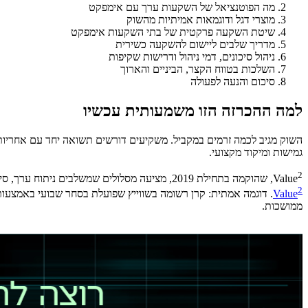
מה הפוטנציאל של השקעות ערך עם אימפקט
מוצרי דגל ודוגמאות אמיתיות מהשוק
שיטת השקעה פרקטית של בתי השקעות אימפקט
מדריך שלבים ליישום להשקעה כשירית
ניהול סיכונים, דמי ניהול ודרישות שקיפות
השלכות בטווח הקצר, הביניים והארוך
סיכום והנעה לפעולה
למה ההכרזה הזו משמעותית עכשיו
גמישות ומיקוד מקצועי.
2
Value
, שהוקמה בתחילת 2019, מציעה מסלולים שמשלבים ניתוח ערך, סינון פוסיל פרי ומדידה של השפעה. למידע על תיקים וקרנות של החברה ראו את העמוד המפורט עם פרטי הקרנות והמשקיעים,
2
Value
ממושכות.