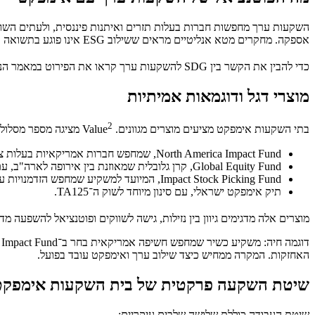
אספקה. מחקרים מטא אנליטיים מראים ששילוב ESG אינו פוגע בתשואה ולעתים אף תורם ליציבות ארוכת טווח. המשמעות למשקיע כשיר היא גישה שמאתרת הנחות שוק בזמן שמצמצמת סיכונים לא צפויים.
כדי להבין את הקשר בין SDG להשקעות ערך קראו את הפירוט במאמר הנרחב של Value
מוצרי דגל ודוגמאות אמיתיות
2
בתי השקעות אימפקט מציעים מוצרים מגוונים. Value
מציגה מספר מסלולי
North America Impact Fund, שמחפש חברות אמריקאיות בעלות ציון ESG גבוה ותרומה ברורה ליעדי SDG.
Global Equity Fund, קרן גלובלית שמאוזנת בין אירופה לארה"ב, עם סינון סקטורי.
Impact Stock Picking Fund, המיועד למשקיע שמחפש הזדמנויות ערך ומוכן לקבל תנודתיות גבוהה יותר.
תיק אימפקט ישראלי, עם סינון מיוחד לשוק ה־TA125.
מוצרים אלה מדגימים גיוון בין נזילות, גישה לשווקים ופוטנציאל להשפעה מד
האחזקות. המקרה ממחיש כיצד שילוב ערך ואימפקט עובד בפועל.
שיטת השקעה פרקטית של בית השקעות אימפקט
שיטת העבודה כוללת שלושה שלבים עיקריים: