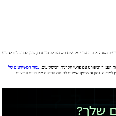
חד עם אחריות, ורגולציות ודירוגים דורשים מידע שקוף על ESG. בתי השקעות בוטיק שמציעים מענה מדוד וחשוף מקבלים תשומת לב מיוחדת, שכן הם יכולים להציע
עמוד המשקיעים של
Caleo Cap, מספקת נזילות ומעקב שקוף למשקיעים מחוץ למדינה. נתון זה מוסיף אמינות לטענת הנזילות מול בניית פוזיציות