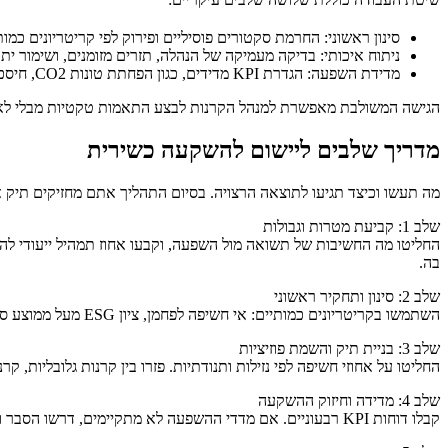
סינון ראשוני: החרמת סקטורים פוסיליים ופירוק לפי קריטריונים כמותיים של ue
ניתוח איכותי: בדיקה מעמיקה של הנהלה, תזרים מזומנים, ושימור י
מדידת השפעה: הגדרת KPI מדידים, כגון הפחתת טונות CO2, חיסכון מים, או אחוז הכנסות מפתרונות ברי קיימא. הדיווח מתבצע רבעונית או שנתית, עם ביקורות צד ג' במידת הצורך.
הגישה המשולבת מאפשרת למנהל הקרנות לבצע התאמות טקטיות מבלי לאב
מדריך שלבים ליישום להשקעה כשירית
מה תעשו וכיצד תגיעו לתוצאה הרצויה. בסיום התהליך אתם מחזיקים תיק 
שלב 1: קביעת מטרות וגבולות
בה.
שלב 2: סינון ותחקיר ראשוני
השתמשו בקריטריונים כמותיים: אי חשיפה לפחמן, ציון ESG מעל ממוצע סקטוריאלי, אחוז הכנסות מפתרונות ברי קיימא. בדקו דוחות ניהול סיכונים ו־case studies של מנהלי הקרן. בקשו ביקורת צד ג' על נתוני ההשפעה.
שלב 3: בניית תיק והשמת פוזיציות
החליטו על אחוזי חשיפה לפי נזילות ותנודתיות. פזרו בין קרנות גלובליות, ק
שלב 4: מדידה וחיזוק ההשקעה
קבלו דוחות KPI רבעוניים. אם מדדי ההשפעה לא מתקיימים, דרשו הסבר ושינוי אסטרטגיה. ניהול דיאלוג עם חברות יכול להניב שינויים מהירים יותר מאשר מכירה טקטית.