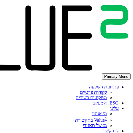
Skip
to
content
Primary Menu
פתרונות השקעה
לקוחות פרטיים
משקיעים כשירים
ESG ואימפקט
עלינו
מי אנחנו
2
Value
בתקשורת
ממשל תאגידי
צרו קשר