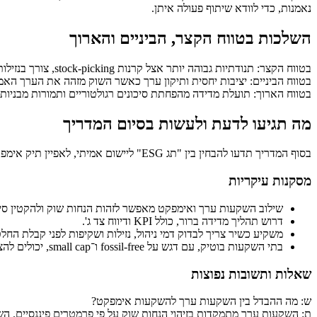
נאמנות, כדי לוודא שיתוף פעולה איתן.
השלכות בטווח הקצר, הביניים והארוך
בטווח הקצר: תנודתיות גבוהה יותר אצל קרנות stock-picking, צורך בנזילות ותגובתיות לשוק.
בטווח הביניים: יציבות יחסית ותיקון ערך כאשר השוק מזהה את הערך הא
בטווח הארוך: תועלת מדידה מהפחתת סיכונים רגולטוריים ותמורות מבניות
מה תגיעו לדעת ולעשות בסיום המדריך
בסוף המדריך תדעו להבחין בין "תג ESG" ליישום אמיתי, לאפיין תיק אימפקט לפי פרופיל סיכון, ולקבל רשימת צעדים ברורה להשקעה איכותית. תוכלו לבקש דוח KPI, לבדוק דמי ניהול ולהשוות בין קרנות לפי דוחות אמת.
מסקנות עיקריות
שילוב השקעות ערך ואימפקט מאפשר לזהות הנחות שוק ולהקטין סיכו
דרוש תהליך מדידה ברור, כולל KPI ודיווח צד ג'.
משקיע כשיר צריך לבדוק דמי ניהול, נזילות ושקיפות לפני קבלת החל
בתי השקעות בוטיק, עם דגש על fossil-free ו־small cap, יכולים להציע יתרון ייחודי.
שאלות ותשובות נפוצות
ש: מה ההבדל בין השקעות ערך להשקעות אימפקט?
ת: השקעות ערך מתמקדות בזיהוי הנחות שוק על פי פרמטרים פיננסיים. ה