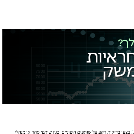
מי ניהול, דמי הצלחה ותנאי נזילות. דרשו שקיפות בדוחות ESG, כולל מדדי KPI ותיעוד בדיקות צד ג'. בצעו בדיקות רקע על שותפים חיצוניים, כגון שותפי סחר או מנהלי