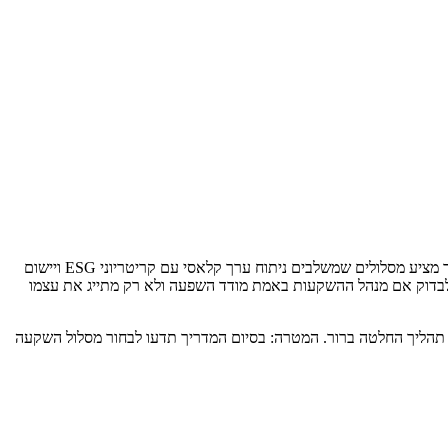
הודעה חשובה למשקיעים כשירים: ההזדמנות להשקעה שמשלבת ערך פיננסי והשפעה מדידה נמצאת כאן ועכשיו. בית השקעות אימפקט והשקעות ערך מציע מסלולים שמשלבים ניתוח ערך קלאסי עם קריטריוני ESG ויישום
 איך לבדוק אם מנהל ההשקעות באמת מודד השפעה ולא רק מתייג את עצמו
תהליך החלטה ברור. המטרה: בסיום המדריך תדעו לבחור מסלול השקעה