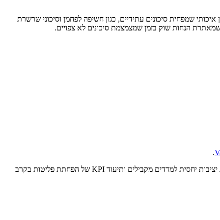
פיננסית, ולעתים השוק מתעלם מהן. כשמשלבים קריטריוני ESG ויעדי SDG, המשקיע מקבל סינון איכותי שמפחית סיכונים עתידיים, כגון חשיפה לפחמן וסיכוני שרשרת
.
דוגמה חיה: משקיע כשיר שמחפש חשיפה אמריקאית בחר ב־North America Impact Fund בגלל נזילות גבוהה ופרופיל ESG חזק. לאחר שנה התיק הציג יציבות יחסית למדדים מקבילים ותיעוד KPI של הפחתת פליטות בקרב