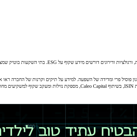
השוק מגיב לכמה זרמים במקביל. משקיעים דורשים תשואה י
. דוגמה אמתית: קרן רשומה בשווייץ שפועלת בסחר שבועי באמצעות ISIN, בשיתוף ital