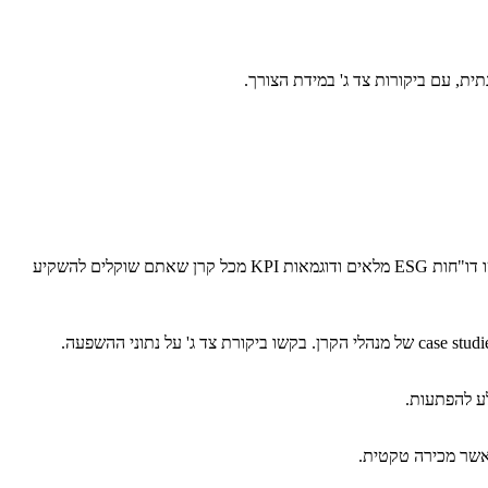
החליטו מה החשיבות של תשואה מול השפעה, וקבעו אחוז תמהיל ייעודי להשקעות אימפקט. דוגמה: 30% מהפורטפוליו מוגדר כהשקעות אימפקט. בקשו דו"חות ESG מלאים ודוגמאות KPI מכל קרן שאתם שוקלים להשקיע
לע להפתעות.