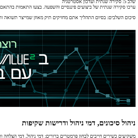
שלב 5: סקירה שנתית ועדכון אסטרטגיה
ערכו סקירה שנתית של ביצועים פיננסיים והשפעה. בצעו התאמות בהתאם לש
סיכום השלבים: בסיום התהליך אתם מחזיקים תיק מאוזן שמייצר תשואה ותרומה ברורה ליעדי SDG, עם מדד
ניהול סיכונים, דמי ניהול ודרישות שקיפות