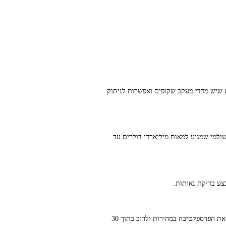
א שיש מדדי מעקב שקופים ואפשרות לניתוק
ולמי שמגיע למאות מיליארדי דולרים עד
בצע בדיקת נאותות.
התחל בבדיקה פשוטה: צרף רשימת החזקות נוכחית, קבע מדד אחוזי הכנסות מ‑SGS והחליט על רף מינימום להשפעה. זה ישנה את הפרספקטיבה במהירות ולרוב בתוך 30