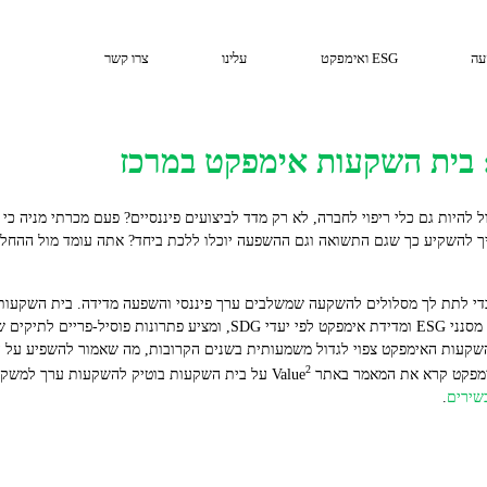
עה
ESG ואימפקט
עלינו
צרו קשר
ל להיות גם כלי ריפוי לחברה, לא רק מדד לביצועים פיננסיים? פעם מכרתי מניה כי
ך להשקיע כך שגם התשואה וגם ההשפעה יוכלו ללכת ביחד? אתה עומד מול ההחלטה
בתחילת 2019, משלב ניתוח ערך קלאסי עם מסנני ESG ומדידת אימפקט לפי יעדי
ההשקעות האימפקט צפוי לגדול משמעותית בשנים הקרובות, מה שאמור להשפיע על 
2
קט קרא את המאמר באתר Value
על בית השקעות בוטיק להשקעות ערך למשקי
שירים
.