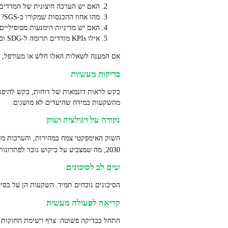
האם יש הערכה חיצונית של המדדים
מהו אחוז ההכנסות שמקורו ב‑SGS?
האם יש מדיניות הימנעות מפוסיליים
אילו KPIs מודדים תרומה ל‑SDG וכיצד הם מתקשרים ליעדי התשואה שלך?
אם המענה לשאלות האלו חלש או מעורפל, ת
בדיקות מעשיות
בקש לראות דוגמאות של דוחות, בקש להיפגש
מהשקעות במידה שהיעדים לא מושגים.
נקודה על רגולציה ושוק
השוק האימפקטי צמח במהירות, והערכות מדב
2030, מה שמצביע על ביקוש גובר לפתרונות כמו אלה ש‑Value
שים לב לסיכונים
הסיכונים נוכחים תמיד. השקעות הן על בסיס
קריאה לפעולה מעשית