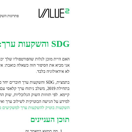
Ski
t
conten
פתרונות השק
SDG והשקעות ערך: בית השקעות אימפקט במרכז
האם היית מוכן לגלות שהפורטפוליו שלך יכו
אני מביא את הסיפור הזה כשאלה כואבת: אי
לא אידאולוגיה בלבד.
בתמצית, SDG והשקעות ערך חוברים יחד כדי לתת לך מסלולים להשקעה שמשלבים ערך פיננסי והשפעה מדידה. בית השקעות אימפקט בוטיק כמו Value
קיימא. לפי תזוזות השוק הגלובליות, שוק 
למידע על הגישה הבוטיקית לשילוב ערך ואימפ
השקעות בוטיק להשקעות ערך למשקיעים כ
תוכן העניינים
מה תמצא במאמר זה