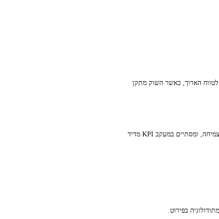
ך לטווח הארוך, כאשר השוק מתקן
אין כאן קוסמטיקה, יש תהליך. המודל מתחיל בסינון ראשוני לפי ESG ו‑SGS, ממשיך באנליזה פיננסית קפדנית שמשלבת ערך וצמיחה, ומסתיים במעקב KPI מדיד
ודולוגיה בפירוט.