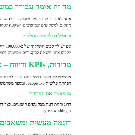
מה זה אומר עבורך כמש
אתה לא צריך לוותר על תשואה כדי להשפיע.
מתאים למשקיעים שמחפשים השקעה לטווח של
פרופילים ולקיחת החלטות
לקבוע אחוז חשיפה לסקטורים מסוימים ולב
מדידות, KPIs ודיווח – איך מודדים אימפקט
הפחתת פליטות Scope 1‑3, ומספר משתמשים בשירותים בריאותיים שמפתחת החברה.
מי מאמת את המדידות
דרוג וחוות דעת מצד גופים חיצוניים, לצד ד
ב‑greenwashing.
דוגמה מעשית ומשאבים לפר