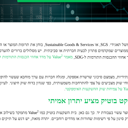
וצרים שמקדמים פתרון לבעיה חברתית או סביבתית. יש מסלולים ברורים להערכת 
2
חוזי ההכנסות התורמות ל‑SDG,
מאמר Value
על מדד אחוזי הכנסות התורמות ל‑DG
ידיות, מצמצם סיכוני שרשרת אספקה, ומגלה חברות עם ערך מוחבא שעשוי להיפת
וחי שוק מצביעים על צפי להתרחבות משמעותית, כפי שנדון בדוח שוק חיצוני. לעי
.
 בוטיק מציע יתרון אמיתי
2
עשוי בעבודת יד. כך גם כאן. בית השקעות בוטיק כמו Value
מתמקד בשילוב איכ
אתה מקבל ניתוח bottom‑up ולא רק סינון על פי רשימות שחורות או מדדים רוחביים. יתרה מזאת, יש דגש ע