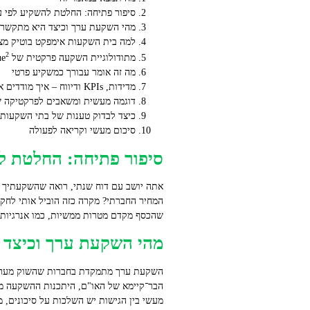
סיפור פתיחה: החלטת להשקיע לפי ע
מהי השקעת ערך וכיצד היא מתקשרת ל‑SDG ו
למה בית השקעות אימפקט בוטיק מצי
2
מתודולוגיית השקעה פרקטית של Value
מה זה אומר עבורך כמשקיע פרטי
מדידות, KPIs ודיווח – איך מודדים אימפקט
דוגמה מעשית ומשאבים לפרקטיקה של 30 
כיצד לבדוק טענות של בתי השקעות
סיכום מעשי וקריאה לפעולה
סיפור פתיחה: החלטת ל
אתה יושב עם דוח שנתי, רואה שהשקעתיך ע
המחיר החברתי? מקרה כזה הוביל אותי לחק
שהכסף מקדם מטרות ממשיות, כמו אנרגיות 
מהי השקעת ערך וכיצד היא מ
הבר־קיימא של האו"ם, היתכנות ההשקעה מש
מעשי בין הגישות יש השלכות על סיכונים, מ