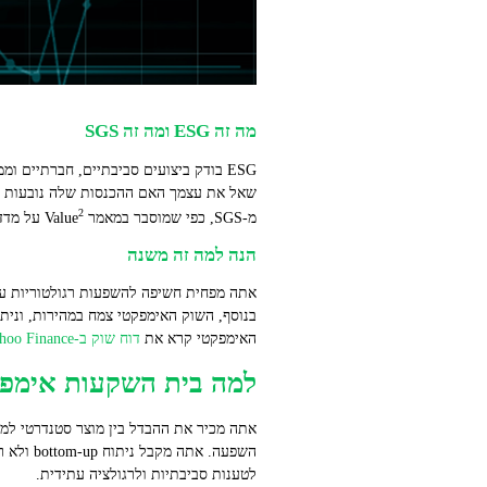
מה זה ESG ומה זה SGS
שאל את עצמך האם ההכנסות שלה נובעות ממ
2
מ‑SGS, כפי שמוסבר במאמר Value
על מדד א
הנה למה זה משנה
אתה מפחית חשיפה להשפעות רגולטוריות עת
בנוסף, השוק האימפקטי צמח במהירות, ונית
האימפקטי קרא את
דוח שוק ב-Yahoo Finance על צמיחת שוק ההשקעות האימפקטי
למה בית השקעות אימפקט
אתה מכיר את ההבדל בין מוצר סטנדרטי למוצר 
השפעה. 
לטענות סביבתיות ולרגולציה עתידית.