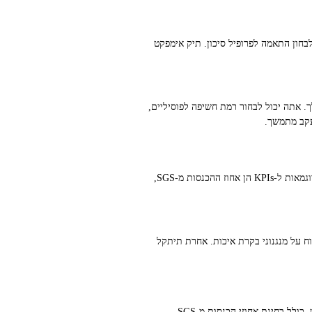
בחון התאמה לפרופיל סיכון. תיק אימפקט
ם התחלתי של כ‑100,000 דולר, או אם אתה משקיע מוסדי קטן, יש התאמה למודלים שמותאמים ליעדי SDG שלך. אתה יכול לבחור רמת חשיפה לפוסיליים,
עקב מתמשך.
אימפקט לא נשאר בתיאוריות. צריך למדוד אותו. מודל מוצלח קובע KPIs תפעוליים ושוקיים שמתקשרים ישירות ליעדי SDG. דוגמאות ל‑KPIs הן אחוז ההכנסות מ‑SGS,
ווח על מנגנוני בקרת איכות. אחרת תיתקל
רבים שואלים אם אפשר לשנות תיק במהירות. בתנאים מסוימים, כן. יש מדריכים פרקטיים שמראים איך לייצר שינוי בתוך חודש, כולל בחינת אחוזי הכנסות מ‑SGS