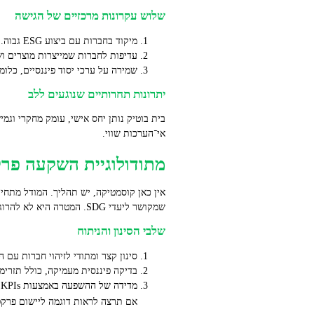
שלוש עקרונות מרכזיים של הגישה
מיקוד בחברות עם ביצוע ESG גבוה.
עדיפות לחברות שמייצרות מוצרים ושיר
שמירה על ערכי יסוד פיננסיים, כלומ
יתרונות תחרותיים שנוגעים ללב
בית בוטיק נותן יחס אישי, עומק מחקרי וגמ
אי־הערכות שווי.
מתודולוגיית השקעה פרקטית
שמקושר ליעדי SDG. המטרה היא לא להרוג את הסיפור העסקי, אלא לחזק אותו בעזרת מדידה ושקיפות.
שלבי הסינון והניתוח
סינון קצר ומתודי לזיהוי חברות עם הכנס
בדיקה פיננסית מעמיקה, כולל תזרימי 
מדידה של ההשפעה באמצעות KPIs ברורים ודיווח תקופתי.
אם תרצה לראות דוגמה ליישום פרקטי 