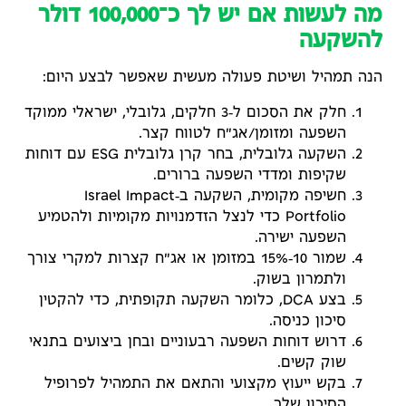
מה לעשות אם יש לך כ־100,000 דולר
להשקעה
הנה תמהיל ושיטת פעולה מעשית שאפשר לבצע היום:
חלק את הסכום ל‑3 חלקים, גלובלי, ישראלי ממוקד
השפעה ומזומן/אג"ח לטווח קצר.
השקעה גלובלית, בחר קרן גלובלית ESG עם דוחות
שקיפות ומדדי השפעה ברורים.
חשיפה מקומית, השקעה ב‑Israel Impact
Portfolio כדי לנצל הזדמנויות מקומיות ולהטמיע
השפעה ישירה.
שמור 10‑15% במזומן או אג"ח קצרות למקרי צורך
ולתמרון בשוק.
בצע DCA, כלומר השקעה תקופתית, כדי להקטין
סיכון כניסה.
דרוש דוחות השפעה רבעוניים ובחן ביצועים בתנאי
שוק קשים.
בקש ייעוץ מקצועי והתאם את התמהיל לפרופיל
הסיכון שלך.