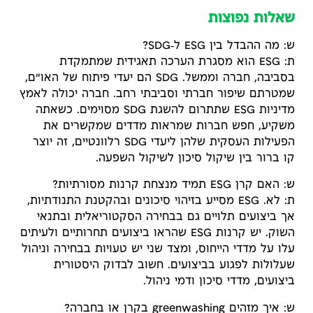
שאלות נפוצות
ש: מה ההבדל בין ESG ל‑SDG?
ת: ESG הוא מסגרת הערכה תאגידית שמתמקדת
בסביבה, חברה וממשל. SDG הם יעדי פיתוח של האו"ם,
שמטרתם שיפור חברתי וסביבתי רחב. חברה יכולה לאמץ
מדיניות ESG שתתרום להשגת SDG מסוימים. כשאתה
משקיע, חפש חברות שמראות מדדים שמקשרים את
הפעילות העסקית שלהן ליעדי SDG רלוונטיים, זה יוצר
קו ברור בין שיקול סיכון לשיקול השפעה.
ש: האם קרן ESG תמיד מנצחת קרנות מסורתיות?
ת: לא. ESG מסייע בזיהוי סיכונים ובהקטנת התנודתיות,
אך ביצועים תלויים גם בבחירה הסקטוריאלית ובתנאי
השוק. יש קרנות ESG שהראו ביצועים תחרותיים ולעיתים
עלו על מדדי הייחוס, ומצד שני יש טעויות בבחירה וניהול
שעלולות לפגוע בביצועים. חשוב לבדוק היסטורית
ביצועים, מדדי סיכון ודמי ניהול.
ש: איך מזהים greenwashing בקרן או בחברה?