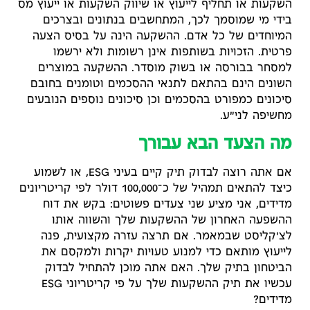
השקעות או תחליף לייעוץ או שיווק השקעות או ייעוץ מס
בידי מי שמוסמך לכך, המתחשבים בנתונים ובצרכים
המיוחדים של כל אדם. ההשקעה הינה על בסיס הצעה
פרטית. הזכויות בשותפות אינן רשומות ולא ירשמו
למסחר בבורסה או בשוק מוסדר. ההשקעה במוצרים
השונים הינם בהתאם לתנאי ההסכמים וטומנים בחובם
סיכונים כמפורט בהסכמים וכן סיכונים נוספים הנובעים
מחשיפה לני"ע.
מה הצעד הבא עבורך
אם אתה רוצה לבדוק תיק קיים בעיני ESG, או לשמוע
כיצד להתאים תמהיל של כ־100,000 דולר לפי קריטריונים
מדידים, אני מציע שני צעדים פשוטים: בקש את דוח
ההשפעה האחרון של ההשקעות שלך והשווה אותו
לצ'קליסט שבמאמר. אם תרצה עזרה מקצועית, פנה
לייעוץ מותאם כדי למנוע טעויות יקרות ולמקסם את
הביטחון בתיק שלך. האם אתה מוכן להתחיל לבדוק
עכשיו את תיק ההשקעות שלך על פי קריטריוני ESG
מדידים?