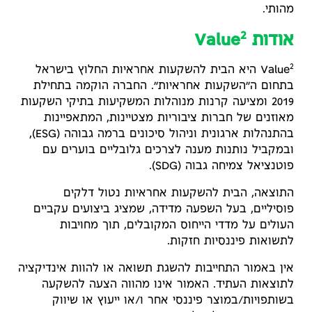
מהותי.
2
אודות Value
2
Value
היא הבית להשקעות אחראיות החלוץ בישראל
בתחום ה״השקעות אחראיות״. החברה הוקמה בתחילת
2019 ומציעה קרנות מנוהלות המשקיעות בתיקי השקעות
מאוזנים של חברות ציבוריות מצטיינות, המתאפיינות
בהתנהלות ארגונית וניהול סיכונים ברמה גבוהה (ESG),
ובמקביל נותנות מענה לצרכים גלובליים בוערים עם
פוטנציאל צמיחה גבוה (SDG).
התוצאה, הבית להשקעות אחראיות נטול דלקים
פוסיליים, בעל השפעה מדידה, שמציג ביצועים עקביים
העולים על מדדי הייחוס המקובלים, תוך מחויבות
לתשואות פיננסיות חזקות.
אין באמור התחייבות להשגת תשואה או להוות אינדיקציה
לתוצאות העתיד. האמור אינו מהווה הצעה להשקעה
בשותפויות/במוצר פיננסי אחר ו/או ייעוץ או שיווק