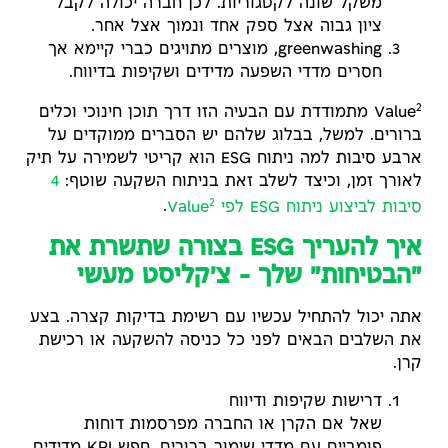
משקל שונה לקטגוריות. לכן חברה יכולה לקבל
ציון גבוה אצל ספק אחד ונמוך אצל אחר.
greenwashing, מוצרים מתויגים כברי קיימא אך
חסרים מדדי השפעה מדידים ושקיפות בדיווח.
2
Value
מתמודדת עם הבעיה הזו דרך תוכן חינוכי וכלים
ברורים. למשל, בבלוג שלהם יש הסברים ממוקדים על
ארבע סיבות למה ניתוח ESG הוא קריטי לשמירה על תיק
לאורך זמן, וכיצד לשלב זאת בניתוח השקעה שוטף:
4
2
סיבות לביצוע ניתוח ESG לפי Value
.
איך להעריך ESG בצורה שתשרת את
"הבטיחות" שלך – צ'קליסט מעשי
אתה יכול להתחיל עכשיו עם רשימת בדיקות קצרה. בצע
את השלבים הבאים לפני כל כניסה להשקעה או רכישת
קרן.
דרישות שקיפות ודיווח
שאל אם הקרן או החברה מפרסמות דוחות