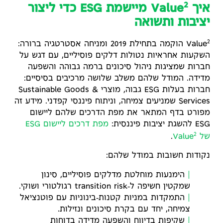
2
איך Value
מיישמת ESG כדי ליצור
יציבות ותשואה
2
Value
הוקמה בתחילת 2019 ומניחה אסטרטגיה ברורה:
השקעות אחראיות נטולות דלקים פוסיליים, עם דגש על
חברות שמציגות ניהול סיכונים ברמה גבוהה והשפעה
מדידה. המודל שלהם משלב שלושה מרכיבים בסיסיים:
חברות בעלות ESG גבוה, מוצרי Sustainable Goods &
Services שמניעים צמיחה, וניתוח פיננסי קפדני. מידע זה
מפורט בדף המתאר את מפת הדרכים שלהם ליישום
ESG להשגת יציבות פיננסית:
מפת דרכים ליישום ESG
2
של Value
.
נקודות חשובות במודל שלהם:
הימנעות מוחלטת מדלקים פוסיליים, סינון
שמקטין חשיפה ל‑transition risk רגולטורי ושוקי.
התמקדות במניות קטנות‑בינוניות עם פוטנציאל
צמיחה, יחד עם בקרת סיכונים ונזילות.
שקיפות בדיווח והשפעה מדידה בדוחות