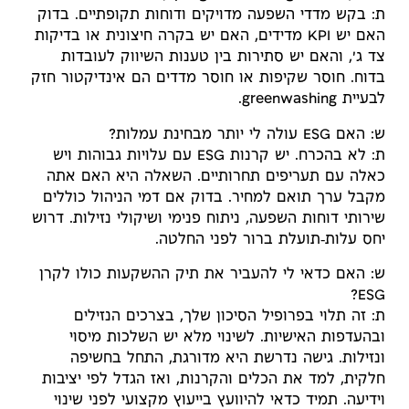
ת: בקש מדדי השפעה מדויקים ודוחות תקופתיים. בדוק
האם יש KPI מדידים, האם יש בקרה חיצונית או בדיקות
צד ג', והאם יש סתירות בין טענות השיווק לעובדות
בדוח. חוסר שקיפות או חוסר מדדים הם אינדיקטור חזק
לבעיית greenwashing.
ש: האם ESG עולה לי יותר מבחינת עמלות?
ת: לא בהכרח. יש קרנות ESG עם עלויות גבוהות ויש
כאלה עם תעריפים תחרותיים. השאלה היא האם אתה
מקבל ערך תואם למחיר. בדוק אם דמי הניהול כוללים
שירותי דוחות השפעה, ניתוח פנימי ושיקולי נזילות. דרוש
יחס עלות‑תועלת ברור לפני החלטה.
ש: האם כדאי לי להעביר את תיק ההשקעות כולו לקרן
ESG?
ת: זה תלוי בפרופיל הסיכון שלך, בצרכים הנזילים
ובהעדפות האישיות. לשינוי מלא יש השלכות מיסוי
ונזילות. גישה נדרשת היא מדורגת, התחל בחשיפה
חלקית, למד את הכלים והקרנות, ואז הגדל לפי יציבות
וידיעה. תמיד כדאי להיוועץ בייעוץ מקצועי לפני שינוי