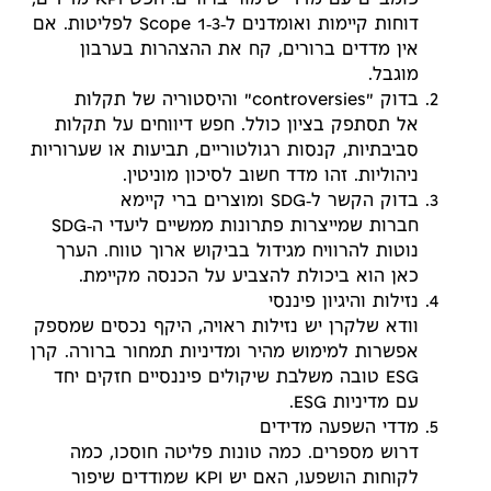
פומביים עם מדדי שימור ברורים. חפש KPI מדידים,
דוחות קיימות ואומדנים ל‑Scope 1‑3 לפליטות. אם
אין מדדים ברורים, קח את ההצהרות בערבון
מוגבל.
בדוק "controversies" והיסטוריה של תקלות
אל תסתפק בציון כולל. חפש דיווחים על תקלות
סביבתיות, קנסות רגולטוריים, תביעות או שערוריות
ניהוליות. זהו מדד חשוב לסיכון מוניטין.
בדוק הקשר ל‑SDG ומוצרים ברי קיימא
חברות שמייצרות פתרונות ממשיים ליעדי ה‑SDG
נוטות להרוויח מגידול בביקוש ארוך טווח. הערך
כאן הוא ביכולת להצביע על הכנסה מקיימת.
נזילות והיגיון פיננסי
וודא שלקרן יש נזילות ראויה, היקף נכסים שמספק
אפשרות למימוש מהיר ומדיניות תמחור ברורה. קרן
ESG טובה משלבת שיקולים פיננסיים חזקים יחד
עם מדיניות ESG.
מדדי השפעה מדידים
דרוש מספרים. כמה טונות פליטה חוסכו, כמה
לקוחות הושפעו, האם יש KPI שמודדים שיפור