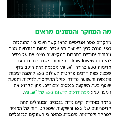
מה המחקר והנתונים מראים
מחקרים מטה‑אנליטיים הראו קשר חיובי בין התנהלות
ESG טובה לבין ביצועים תפעוליים ופחות תנודתיות מטה.
ניתוחים יסודיים בספרות המקצועית מצביעים על נטייה
להקטנת drawdowns בתקופות משבר לחברות עם
2
מדיניות ESG ברורה. Value
מסכמת זאת היטב בדף
שמציג מפת דרכים פרקטית לשילוב ESG להשגת יציבות
פיננסית והשפעה מדידה, כולל התייחסות לנזילות ותפעול
שוטף בעת השקעה בנכסים ציבוריים, ניתן לקרוא את
2
המפה כאן:
מפת דרכים ליישום ESG של Value
.
ברמה מוסדית, קיים גידול בנכסים המנוהלים תחת
קריטריונים של ESG והשקעות אימפקט. דוח של המוסד
למחקר ולמדיניות פיננסית מתאר כי השווקים הגלובליים