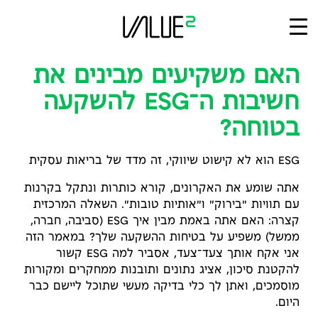
Ski
t
conten
האם משקיעים מבינים את
חשיבות ה־ESG להשקעה
בטוחה?
ESG הוא לא קישוט שיווקי, זה מדד של בריאות עסקית
אתה שומע את האקרונים, קורא כותרות ונתקל בקרנות
עם תוויות "בירוק" ו"אותיות טובות". השאלה המרכזית
קצרה: האם אתה באמת מבין איך ESG (סביבה, חברה,
ממשל) משפיע על בטיחות ההשקעה שלך? במאמר הזה
אני אקח אותך צעד־צעד, אסביר למה ESG קשור
להקטנת סיכון, אציג נתונים ותובנות ממחקרים ומקורות
מוסמכים, ואתן לך כלי בדיקה מעשי שתוכל ליישם כבר
היום.