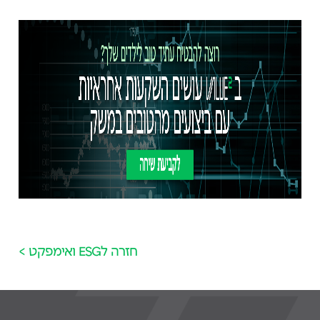
חזרה לESG ואימפקט >