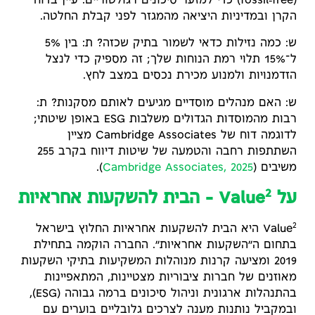
(fossil‑free) כדי למזער סיכונים רגולטוריים. עיין בדוח
הקרן ובמדיניות היציאה מהמגזר לפני קבלת החלטה.
ש: כמה נזילות כדאי לשמור בתיק שכזה? ת: בין 5%
ל־15% תלוי רמת הנוחות שלך; זה מספיק כדי לנצל
הזדמנויות ולמנוע מכירת נכסים במצב לחץ.
ש: האם מנהלים מוסדיים מגיעים לאותם מסקנות? ת:
רבות מהמוסדות הגדולים משלבות ESG באופן שיטתי;
לדוגמה דוח של Cambridge Associates מציין
השתתפות רחבה והטמעה של שיטות דיווח בקרב 255
משיבים (
Cambridge Associates, 2025
).
2
על Value
– הבית להשקעות אחראיות
2
Value
היא הבית להשקעות אחראיות החלוץ בישראל
בתחום ה״השקעות אחראיות״. החברה הוקמה בתחילת
2019 ומציעה קרנות מנוהלות המשקיעות בתיקי השקעות
מאוזנים של חברות ציבוריות מצטיינות, המתאפיינות
בהתנהלות ארגונית וניהול סיכונים ברמה גבוהה (ESG),
ובמקביל נותנות מענה לצרכים גלובליים בוערים עם