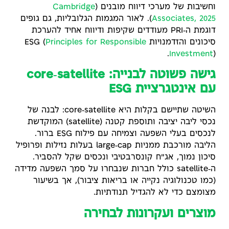
וחשיבות של מערכי דיווח מובנים (
Cambridge
Associates, 2025
). לאור המגמות הגלובליות, גם גופים
דוגמת ה‑PRI מעודדים שקיפות ודיווח אחיד להערכת
סיכונים והזדמנויות ESG (
Principles for Responsible
Investment
).
גישה פשוטה לבנייה: core‑satellite
עם אינטגרציית ESG
השיטה שתיישם בקלות היא core‑satellite: לבנה של
נכסי ליבה יציבה ותוספת קטנה (satellite) המוקדשת
לנכסים בעלי השפעה וצמיחה עם פילוח ESG ברור.
הליבה מורכבת ממניות large‑cap בעלות נזילות ופרופיל
סיכון נמוך, אג"ח קונסרבטיבי ונכסים שקל להסביר.
ה‑satellite כולל חברות שנבחרו על סמך השפעה מדידה
(כמו טכנולוגיה נקייה או בריאות ציבור), אך בשיעור
מצומצם כדי לא להגדיל תנודתיות.
מוצרים ועקרונות לבחירה