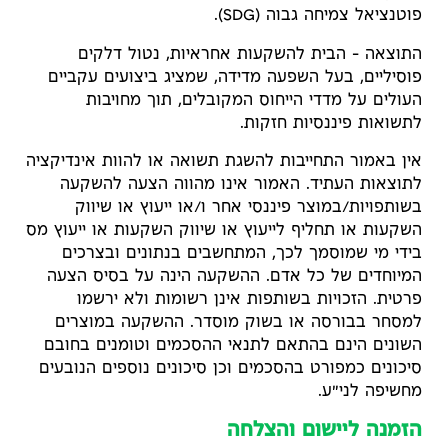
פוטנציאל צמיחה גבוה (SDG).
התוצאה – הבית להשקעות אחראיות, נטול דלקים
פוסיליים, בעל השפעה מדידה, שמציג ביצועים עקביים
העולים על מדדי הייחוס המקובלים, תוך מחויבות
לתשואות פיננסיות חזקות.
אין באמור התחייבות להשגת תשואה או להוות אינדיקציה
לתוצאות העתיד. האמור אינו מהווה הצעה להשקעה
בשותפויות/במוצר פיננסי אחר ו/או ייעוץ או שיווק
השקעות או תחליף לייעוץ או שיווק השקעות או ייעוץ מס
בידי מי שמוסמך לכך, המתחשבים בנתונים ובצרכים
המיוחדים של כל אדם. ההשקעה הינה על בסיס הצעה
פרטית. הזכויות בשותפות אינן רשומות ולא ירשמו
למסחר בבורסה או בשוק מוסדר. ההשקעה במוצרים
השונים הינם בהתאם לתנאי ההסכמים וטומנים בחובם
סיכונים כמפורט בהסכמים וכן סיכונים נוספים הנובעים
מחשיפה לני"ע.
הזמנה ליישום והצלחה