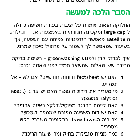
10% – מזומן ונכסים נזילים לטווח קצר.
הסבר הלכה למעשה
החלוקה הזאת שומרת על יציבות בעזרת חשיפה גדולה
ל‑large‑cap ומקטינה תנודתיות באמצעות אג"ח ונזילות.
ה‑satellite מאפשר הזדמנויות צמיחה עם השפעה, אך
בשיעור שמאפשר לך לשמור על פרופיל סיכון שמרני.
איך לבדוק קרן ולמנוע greenwashing – רשימת בדיקה
מהירה שש שאלות שתשאל תמיד לפני שאתה נכנס:
האם יש factsheet ודוחות חודשיים? אם לא – אל
תשקיע.
מי מעריך את דירוג ה‑ESG? האם יש צד ג' (MSCI,
Sustainalytics)?
האם קיימת החרגה מפוסיל‑דלק? באיזה אחוזים?
האם יש דוח השפעה מפורט שממפה ל‑SDG?
מה היה ה‑drawdown בתקופות משבר? בקש
מספרים.
כמה מניות מובילות בתיק ומה שיעור הריכוז?