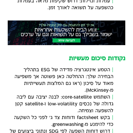
עמלות ונזילות: דרוש שקיפות מלאה בעמלות
כהשפעה על תשואה לאורך זמן.
נקודות סיכום מעשיות
הטמע אינטגרציה מדידה של ESG בתהליך
הבחירה שלך: ההחלטה כאן פשוטה אך משפיעה
מאוד על סיכון (ראו גם המלצות תעשייתיות
מ‑McKinsey).
השתמש core‑satellite: לבנה יציבה עם ליבה
גדולה של נכסים low‑volatility ו‑satellite קטן
להשפעה וצמיחה.
בקש factsheet ודוחות צד ג' לפני כל השקעה
כדי להימנע מ‑greenwashing.
דרוש דוחות השפעה לפי SDG ונתוני ביצועים של