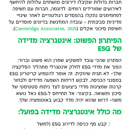
חברות גדולות שקיבלו דירוגים מושחזים עלולות להיחשף
לאירועים שמורידים רווחים. לדוגמה, חברות עם חשיפה
לפחמימנים נתקלו בהפסדים רגולטוריים לאחר שינויי
מדיניות סביבתית – עובדה המודגשת בדיונים מוסדיים על
חשיפת סיכוני אקלים (
Cambridge Associates, 2025
).
הפיתרון הפשוט: אינטגרציה מדידה
של ESG
הפתרון שהכי עובד למשקיע שמרן הוא פשוט וברור:
הפוך את מדדי ESG לחלק אינטגרלי מתהליך הסלקציה
שלך- לא תגית שיווקית. זה אומר להטמיע קריטריון ESG
במסנני הכניסה, לבקש דו"חות השפעה מדידים ולבחור
קרנות שמציגות מדדי ביצועים לצד ניתוח סטטיסטי של
סיכון ותשואה. בקיצור: אל תתייחס ל‑ESG כאל נושא
משני- דרוש שהוא יהיה מדד קבוע באוטומציה שלך.
מה כולל אינטגרציה מדידה בפועל:
קבע סף כניסה לדירוג ESG (למשל