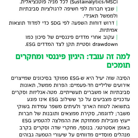
Sustainalytics/MSCI) לכל מניה פוטנציאלית.
שבץ חברות לפי חשיפה לרגולציות סביבתיות
ולממשל תאגידי.
דרוש דוחות השפעה לפי SDG כדי למדוד תוצאות
אמיתיות.
עקוב אחרי מדדים פיננסיים של סיכון כמו
drawdown וסטיית תקן לצד המדדים ESG.
למה זה עובד: היגיון פיננסי ומחקרים
תומכים
הסיבה שזה יעיל היא ש‑ESG ממוקד בסיכונים שמייצרים
אירועים שליליים חד‑פעמיים: הפרות ממשל, תאונות
סביבתיות או משברים תעשייתיים. מטה‑אנליזות וסקרים
עדכניים מצביעים על כך ששילוב ESG אינו פוגע
בתשואה לטווח הארוך ולעיתים משפר עמידות בשוקי
משבר; לדוגמה, סקירת ממצאים ותובנות של חברות
ייעוץ מובילות ממחזקת את ההמלצה להטמיע ESG
באופן אסטרטגי. בנוסף, מחקרי שדה וסקרים בקרב
מנהלים מוסדיים מדווחים על שיעורי הטמעה גבוהים