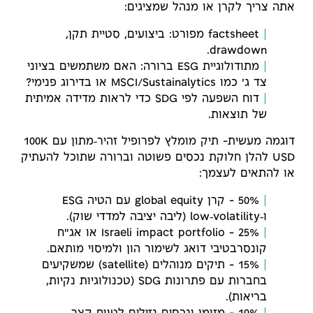
אתה צריך לקרן או מנהל שמציגים:
factsheet מפורט: ביצועים, סטיית תקן,
drawdown.
מתודולוגיית ESG ברורה: האם משתמשים בציוני
צד ג' כמו MSCI/Sustainalytics או בדירוג פנימי?
דוח השפעה לפי SDG כדי לראות מדידה אמיתית
של תוצאות.
דוגמה מעשית- תיק מומלץ לפרופיל זהיר‑מתון עם 100K
USD להלן חלוקת נכסים פשוטה וברורה שתוכל להעתיק
או להתאים לעצמך:
50% – קרן global equity עם הטיה ESG
ו‑low‑volatility (ליבה יציבה למדדי שוק).
25% – Israeli impact portfolio או אג"ח
קונסרבטיבי דואג לשימור הון ולמיסוי מותאם.
15% – תיקים מנוהלים (satellite) שמשקיעים
בחברות עם פתרונות SDG (טכנולוגיות נקיות,
בריאות).