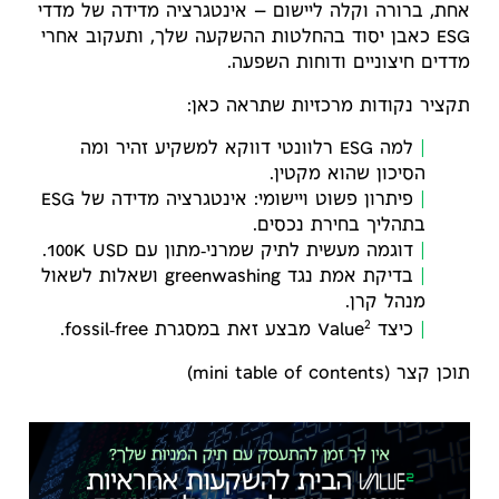
אחת, ברורה וקלה ליישום — אינטגרציה מדידה של מדדי
ESG כאבן יסוד בהחלטות ההשקעה שלך, ותעקוב אחרי
מדדים חיצוניים ודוחות השפעה.
תקציר נקודות מרכזיות שתראה כאן:
למה ESG רלוונטי דווקא למשקיע זהיר ומה
הסיכון שהוא מקטין.
פיתרון פשוט ויישומי: אינטגרציה מדידה של ESG
בתהליך בחירת נכסים.
דוגמה מעשית לתיק שמרני‑מתון עם 100K USD.
בדיקת אמת נגד greenwashing ושאלות לשאול
מנהל קרן.
2
כיצד Value
מבצע זאת במסגרת fossil‑free.
תוכן קצר (mini table of contents)