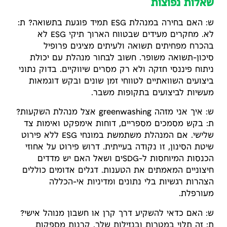
שאלות נפוצות
ש: האם בחירה במנהלת ESG תמיד פוגעת בתשואה? ת:
לא. מחקרים מעידים שבטווח הארוך תיקי ESG לא
בהכרח מפחיתים תשואה ולעיתים מציגים פרופיל
סיכון-תשואה משופר. חשוב לבחור מנהלת עם יכולת
ניתוח פיננסי חזקה ולא רק מסרים שיווקיים. בדוק נתוני
ביצועים השוואתיים לטווחי זמן שונים ובקש דוגמאות
מעשיות לביצועים בתקופות משבר.
ש: איך אני מזהה greenwashing אצל מנהלת השקעות?
ת: בקש מסמכים מספריים, דוחות אימפקט ואימות צד
שלישי. אם המנהלת משתמשת במונחי ESG ללא פירוט
שיטת הסינון, זו נקודה בעייתית. דרוש פירוט על אחוזי
הכנסות המיוחסות ל-SDGים ושאל האם יש מדדים
חיצוניים המאמתים את הטענות. דגלים אדומים כוללים
הצהרות רגשיות בלי נתונים ומדיניות אי-הכללה
מעורפלת.
ש: האם כדאי להשקיע דרך קרן או חשבון מנוהל אישי?
ת: זה תלוי במטרות ובנזילות שלך. קרנות מספקות