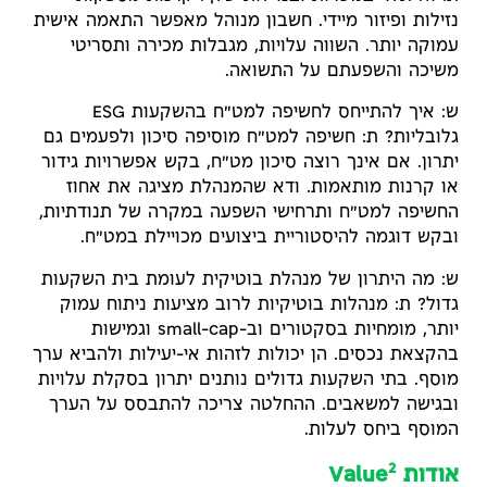
נזילות ופיזור מיידי. חשבון מנוהל מאפשר התאמה אישית
עמוקה יותר. השווה עלויות, מגבלות מכירה ותסריטי
משיכה והשפעתם על התשואה.
ש: איך להתייחס לחשיפה למט"ח בהשקעות ESG
גלובליות? ת: חשיפה למט"ח מוסיפה סיכון ולפעמים גם
יתרון. אם אינך רוצה סיכון מט"ח, בקש אפשרויות גידור
או קרנות מותאמות. ודא שהמנהלת מציגה את אחוז
החשיפה למט"ח ותרחישי השפעה במקרה של תנודתיות,
ובקש דוגמה להיסטוריית ביצועים מכויילת במט"ח.
ש: מה היתרון של מנהלת בוטיקית לעומת בית השקעות
גדול? ת: מנהלות בוטיקיות לרוב מציעות ניתוח עמוק
יותר, מומחיות בסקטורים וב-small-cap וגמישות
בהקצאת נכסים. הן יכולות לזהות אי-יעילות ולהביא ערך
מוסף. בתי השקעות גדולים נותנים יתרון בסקלת עלויות
ובגישה למשאבים. ההחלטה צריכה להתבסס על הערך
המוסף ביחס לעלות.
2
אודות Value