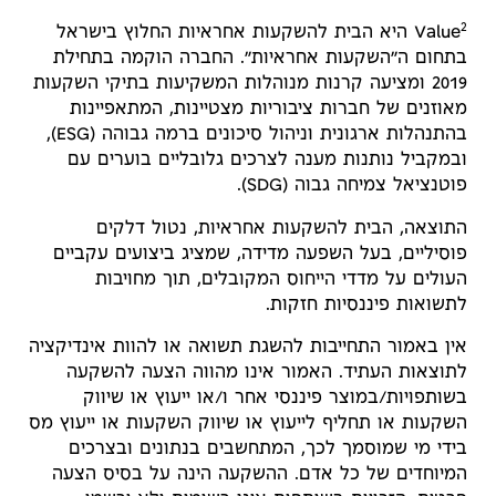
2
Value
היא הבית להשקעות אחראיות החלוץ בישראל
בתחום ה״השקעות אחראיות״. החברה הוקמה בתחילת
2019 ומציעה קרנות מנוהלות המשקיעות בתיקי השקעות
מאוזנים של חברות ציבוריות מצטיינות, המתאפיינות
בהתנהלות ארגונית וניהול סיכונים ברמה גבוהה (ESG),
ובמקביל נותנות מענה לצרכים גלובליים בוערים עם
פוטנציאל צמיחה גבוה (SDG).
התוצאה, הבית להשקעות אחראיות, נטול דלקים
פוסיליים, בעל השפעה מדידה, שמציג ביצועים עקביים
העולים על מדדי הייחוס המקובלים, תוך מחויבות
לתשואות פיננסיות חזקות.
אין באמור התחייבות להשגת תשואה או להוות אינדיקציה
לתוצאות העתיד. האמור אינו מהווה הצעה להשקעה
בשותפויות/במוצר פיננסי אחר ו/או ייעוץ או שיווק
השקעות או תחליף לייעוץ או שיווק השקעות או ייעוץ מס
בידי מי שמוסמך לכך, המתחשבים בנתונים ובצרכים
המיוחדים של כל אדם. ההשקעה הינה על בסיס הצעה