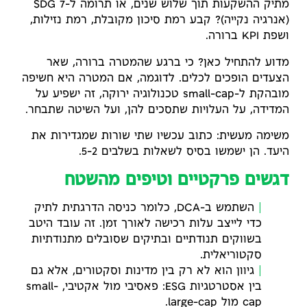
מתיק ההשקעות תוך שלוש שנים, או תרומה ל-SDG 7
(אנרגיה נקייה)? קבע רמת סיכון מקובלת, רמת נזילות,
ושפת KPI ברורה.
מדוע להתחיל כאן? כי ברגע שהמטרה ברורה, שאר
הצעדים הופכים לכלים. לדוגמה, אם המטרה היא חשיפה
מובהקת ל-small-cap טכנולוגיה ירוקה, זה ישפיע על
המדידה, על העלויות שתסכים להן, ועל השיטה שתבחר.
משימה מעשית: כתוב עכשיו שתי שורות שמגדירות את
היעד. הן ישמשו בסיס לשאלות בשלבים 2–5.
דגשים פרקטיים וטיפים מהשטח
השתמש ב-DCA, כלומר כניסה הדרגתית לתיק
כדי לייצב עלות רכישה לאורך זמן. זה עובד היטב
בשווקים תנודתיים ובתיקים שסובלים מתנודתיות
סקטוריאלית.
גיוון הוא לא רק בין מדינות וסקטורים, אלא גם
בין אסטרטגיות ESG: פאסיבי מול אקטיבי, small-
cap מול large-cap.