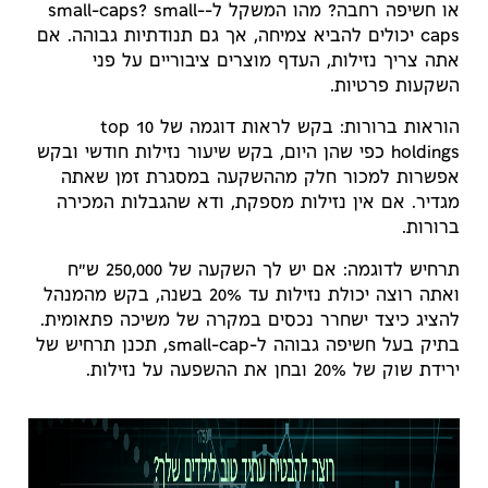
או חשיפה רחבה? מהו המשקל ל-small-caps? small-
caps יכולים להביא צמיחה, אך גם תנודתיות גבוהה. אם
אתה צריך נזילות, העדף מוצרים ציבוריים על פני
השקעות פרטיות.
הוראות ברורות: בקש לראות דוגמה של top 10
holdings כפי שהן היום, בקש שיעור נזילות חודשי ובקש
אפשרות למכור חלק מההשקעה במסגרת זמן שאתה
מגדיר. אם אין נזילות מספקת, ודא שהגבלות המכירה
ברורות.
תרחיש לדוגמה: אם יש לך השקעה של 250,000 ש"ח
ואתה רוצה יכולת נזילות עד 20% בשנה, בקש מהמנהל
להציג כיצד ישחרר נכסים במקרה של משיכה פתאומית.
בתיק בעל חשיפה גבוהה ל-small-cap, תכנן תרחיש של
ירידת שוק של 20% ובחן את ההשפעה על נזילות.