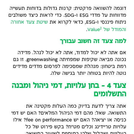
דוגמה להשוואה פרקטית: קרנות גדולות בדוחות תעשייה
מדווחות על מדדי ESG ו-SDG. כדי לראות כיצד משולבים
ניתוח פיננסי ו-ESG, כדאי לקרוא את
שיטת צעד אחורה
2
והמודל של Value
.
למה צעד זה חשוב עבורך
אם אתה לא יכול למדוד, אתה לא יכול לנהל. מדידה
נכונה מביאה שקיפות שמפחיתה greenwashing. זו גם
רמת ביטחון: מנהלת שמסכימה לפרסום מדדים מדידים
נוטה להיות בטוחה יותר בגישה שלה.
צעד 4 – בחן עלויות, דמי ניהול ומבנה
התשלומים
אתה צריך לדעת בדיוק כמה העלות מקטינה את
התשואה. שאל: מהם דמי הניהול המלאים? האם יש דמי
כניסה או יציאה? האם יש fee on performance? אילו
עלויות טריידינג וכלים מט"ח? בקש פירוט של כל