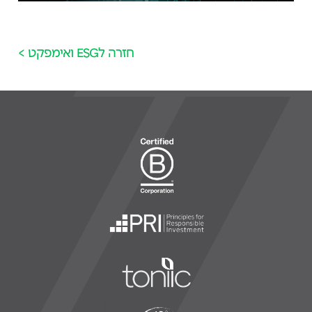
חזרה לESG ואימפקט >