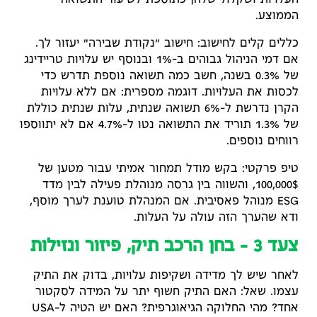
העלויות ושקלול שלהן כתוספת לשיעור התשואה
הממוצע.
כללים קלים לחישוב: חישוב "נקודת שבירה" יעזור לך.
אם דמי הניהול גבוהים ב-1% ובנוסף יש עלויות טריידינג
של 0.3% בשנה, חשב כמה תשואה נוספת תדרש כדי
לכסות את העלויות. דוגמה מספרית: אם ללא עלויות
הקרן נדרשת ל-6% תשואה שנתית, עלות שנתית כוללת
של 1.3% תוריד את התשואה נטו ל-4.7% אם לא יתווספו
רווחים נוספים.
טיפ פרקטי: בקש מודל תמחור אמיתי עבור מטען של
100,000$, והשווה בין גרסה מנוהלת פעילה לבין מדד
ESG מנוהל פאסיבית. אם המנהלת טוענת לערך מוסף,
ודא שהערך הזה עולה על העלות.
צעד 3 – בחן הרכב תיק, פיזור ונזילות
לאחר שיש לך מדידה ושקיפות עלויות, בדוק את התיק
עצמו. שאל: האם התיק חשוף יתר על המידה לסקטור
אחד? מהי החלוקה הגיאוגרפית? האם יש הטיה ל-USA