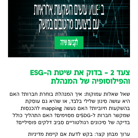
צעד 2 – בדוק את שיטת ה-ESG
והפילוסופיה של המנהלת
שאל שאלות עמוקות: איך המנהלת בוחרת חברות? האם
היא עושה סינון שלילי בלבד, או שהיא גם עוסקת
בהשקעות חיוביות? האם נעשה mapping להכנסות
שמקשר חברות ל-SDGים מסוימים? האם התהליך כולל
בדיקה של סיכונים רגולטוריים סביב דלקים פוסיליים?
ערוך מבחן קצר: בקש לדעת אם קיימת מדיניות