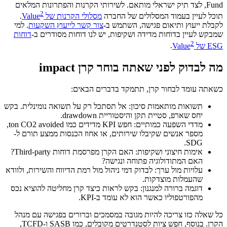
Fund, לצד תיק ישראלי מותאם. לשירותי הקרנות והפתרונות המלאים
2
תוכל לעיין בעמוד המסלולים של החברה
מסלולי הקרנות של Value
.
לקבלת ייעוץ ותיאום פגישה, השתמש ב-
צור קשר לייעוץ השקעות
. למי
שמבקש לעיין בדוחות מדידה ושקיפות, יש לנו דוחות מסודרים ב-
דוחות
2
ESG של Value
.
מה לבדוק לפני שאתה בוחר קרן impact
כשאתה עומד לבחור קרן, תתמקד בדברים הבאים:
תשואות מותאמות סיכון: אל תסתכל רק על תשואה נומינלית. בקש
יחס שארפ, סטיית תקן והיסטוריית drawdown.
מדדי השפעה כמותיים: חפש KPI מדידים כמו ton CO2 avoided,
מספר אנשים שקיבלו שירותים, או אחוז הכנסות ממצע תורם ל-
SDG.
אימות חיצוני ושקיפות: האם הקרן מפרסמת דוחות Third-party?
האם המתודולוגיה פתוחה ונגישה?
עלויות מול ערך: לבדוק דמי ניהול מול רמת הדיווח והשירות, ולוודא
שהעמלות מוצדקות.
דוגמה ברורה למנגנון: בקש לראות כיצד קרן מחליטה להוציא נכס
מהפורטפוליו כאשר הוא לא עומד ב-KPI.
כל שאלה כזו צריכה להיות מגובה במסמכים וברורים בפגישה עם מנהל
הקרן. בנוסף, חפש ציות לסטנדרטים מקובלים, כמו SASB ו-TCFD,