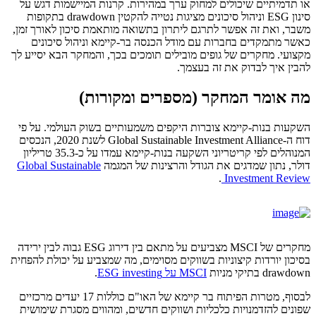
או תדמיתיים שיכולים למחוק ערך במהירות. קרנות המיישמות דגש על
סינון ESG וניהול סיכונים מציגות נטייה להקטין drawdown בתקופות
משבר, ואת זה אפשר לתרגם ליתרון בתשואה מותאמת סיכון לאורך זמן,
כאשר מתמקדים בחברות עם מודל הכנסה בר-קיימא וניהול סיכונים
מקצועי. מחקרים של גופים מובילים תומכים בכך, והמחקר הבא יסייע לך
להבין איך לבדוק את זה בעצמך.
מה אומר המחקר (מספרים ומקורות)
השקעות בנות-קיימא צוברות היקפים משמעותיים בשוק העולמי. על פי
דוח ה-Global Sustainable Investment Alliance לשנת 2020, הנכסים
המנוהלים לפי קריטריוני השקעה בנות-קיימא עמדו על כ-35.3 טריליון
דולר, נתון שמדגים את הגודל והרצינות של המגמה
Global Sustainable
.
Investment Review
מחקרים של MSCI מצביעים על מתאם בין דירוג ESG גבוה לבין ירידה
בסיכון יורדות קיצוניות בשווקים מסוימים, מה שמצביע על יכולת להפחית
drawdown בתיקי מניות
MSCI על ESG investing
.
לבסוף, מטרות הפיתוח בר קיימא של האו"ם כוללות 17 יעדים מרכזיים
שפונים להזדמנויות כלכליות ושווקים חדשים, ומהווים מסגרת שימושית