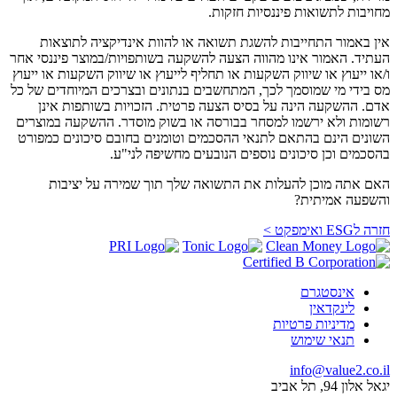
מחויבות לתשואות פיננסיות חזקות.
אין באמור התחייבות להשגת תשואה או להוות אינדיקציה לתוצאות
העתיד. האמור אינו מהווה הצעה להשקעה בשותפויות/במוצר פיננסי אחר
ו/או ייעוץ או שיווק השקעות או תחליף לייעוץ או שיווק השקעות או ייעוץ
מס בידי מי שמוסמך לכך, המתחשבים בנתונים ובצרכים המיוחדים של כל
אדם. ההשקעה הינה על בסיס הצעה פרטית. הזכויות בשותפות אינן
רשומות ולא ירשמו למסחר בבורסה או בשוק מוסדר. ההשקעה במוצרים
השונים הינם בהתאם לתנאי ההסכמים וטומנים בחובם סיכונים כמפורט
בהסכמים וכן סיכונים נוספים הנובעים מחשיפה לני"ע.
האם אתה מוכן להעלות את התשואה שלך תוך שמירה על יציבות
והשפעה אמיתית?
חזרה לESG ואימפקט >
אינסטגרם
לינקדאין
מדיניות פרטיות
תנאי שימוש
info@value2.co.il
יגאל אלון 94, תל אביב