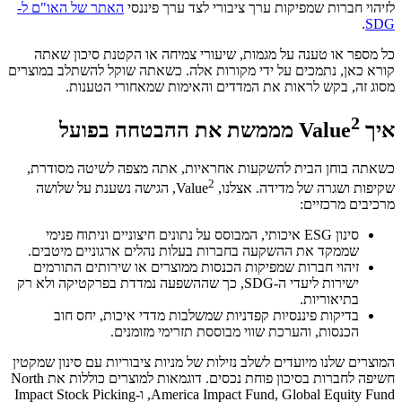
לזיהוי חברות שמפיקות ערך ציבורי לצד ערך פיננסי
האתר של האו"ם ל-
.
SDG
כל מספר או טענה על מגמות, שיעורי צמיחה או הקטנת סיכון שאתה
קורא כאן, נתמכים על ידי מקורות אלה. כשאתה שוקל להשתלב במוצרים
מסוג זה, בקש לראות את המדדים והאימות שמאחורי הטענות.
2
איך Value
מממשת את ההבטחה בפועל
כשאתה בוחן הבית להשקעות אחראיות, אתה מצפה לשיטה מסודרת,
2
שקיפות ושגרה של מדידה. אצלנו, Value
, הגישה נשענת על שלושה
מרכיבים מרכזיים:
סינון ESG איכותי, המבוסס על נתונים חיצוניים וניתוח פנימי
שממקד את ההשקעה בחברות בעלות נהלים ארגוניים מיטבים.
זיהוי חברות שמפיקות הכנסות ממוצרים או שירותים התורמים
ישירות ליעדי ה-SDG, כך שההשפעה נמדדת בפרקטיקה ולא רק
בתיאוריות.
בדיקות פיננסיות קפדניות שמשלבות מדדי איכות, יחס חוב
הכנסות, והערכת שווי מבוססת תזרימי מזומנים.
המוצרים שלנו מיועדים לשלב נזילות של מניות ציבוריות עם סינון שמקטין
חשיפה לחברות בסיכון פוחת נכסים. דוגמאות למוצרים כוללות את North
America Impact Fund, Global Equity Fund, ו-Impact Stock Picking