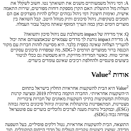
A: דמי ניהול משמעותיים משנים את תשואתך נטו. חשוב לשקלל את
העלות מול התועלת: האם הקרן מספקת דוחות מפורטים, שירות התאמה
אישית, ואימות חיצוני? דמי ניהול גבוהים יכולים להיות מוצדקים אם הם
תומכים בשקיפות, ניהול סיכונים ותיק מנוהל היטב. קבל השוואה בין
מוצרים דומים ובחן כמה הערך המוסף שאתה מקבל עבור העמלה.
Q: איך מדידה של impact משתלבת עם ניהול סיכון ותשואה?
A: מדידת impact נותנת לך מדדים עצמאיים שבאמצעותם אתה יכול
להעריך הצלחה שאינה כספית בלבד. היא מסייעת לזהות חברות עם מקור
הכנסה ברור ממוצרים תורמים ל-SDG, מה שמפחית סיכונים עסקיים
ארוכי טווח. כאשר המדידה מדויקת, היא משמשת גם ככלי לניטור
ביצועים פיננסיים ולהחלפת רכיבים שאינם עומדים ביעדים.
2
אודות Value
2
Value
היא הבית להשקעות אחראיות החלוץ בישראל בתחום
ה״השקעות אחראיות״. החברה הוקמה בתחילת 2019 ומציעה קרנות
מנוהלות המשקיעות בתיקי השקעות מאוזנים של חברות ציבוריות
מצטיינות, המתאפיינות בהתנהלות ארגונית וניהול סיכונים ברמה גבוהה
(ESG), ובמקביל נותנות מענה לצרכים גלובליים בוערים עם פוטנציאל
צמיחה גבוה (SDG).
התוצאה, הבית להשקעות אחראיות, נטול דלקים פוסיליים, בעל השפעה
מדידה, שמציג ביצועים עקביים העולים על מדדי הייחוס המקובלים, תוך