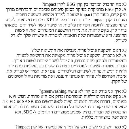
Q: מה ההבדל המרכזי בין קרן ESG לקרן impact?
A: קרן ESG מתמקדת בעיקר בסינון סיכונים סביבתיים וחברתיים מתוך
תיק קיים, בעוד קרן impact שואפת למדוד ולהשיג השפעה חיובית
מוגדרת. קרן impact מדווחת בדרך כלל על KPI כמותיים ושואפת להניע
שינוי ספציפי, לדוגמה הפחתת פליטות או שיפור גישה לשירותים. כשאתה
בוחר קרן, בקש לראות את מדדי ההשפעה המוגדרים ואת האימות
החיצוני. ודא שהמטרות שלה תואמות למטרות האישיות שלך ולא רק
לשיווק.
Q: האם השקעה פוסיל-פרית מגבילה את התשואה שלי?
A: לא בהכרח. השקעה פוסיל-פרית מקטינה את החשיפה לבעיות
רגולטוריות ולסיכון פחת נכסים, וזה יכול לשפר יציבות לטווח הארוך.
חברות נטולות חשיפות לפוסיליים נוטות להשקיע בטכנולוגיות עתידיות
ולהיות רגישות פחות לשינויים רגולטוריים. עם זאת, תמיד יש לבדוק את
איכות הפורטפוליו, פיזור הגאוגרפי והענפי, ואת מדיניות ניהול הסיכונים
של הקרן.
Q: איך אני בודק אם קרן לא עושה greenwashing?
A: בקש את המתודולוגיה המפורטת ובדוק אם היא פתוחה. חפש KPI
כמותיים, דוחות אימות חיצוניים וציות לסטנדרטים כמו SASB או TCFD.
שאל אם יש ביקורת צד שלישי על דוחות ההשפעה. חשוב גם לבדוק אחוז
ההכנסות של חברות בתיק שמגיע ממוצרים התורמים ל-SDG, ולא
להסתפק בהצהרות כלליות.
Q: כמה חשוב לי לשים דגש על דמי ניהול במקרה של קרן impact?