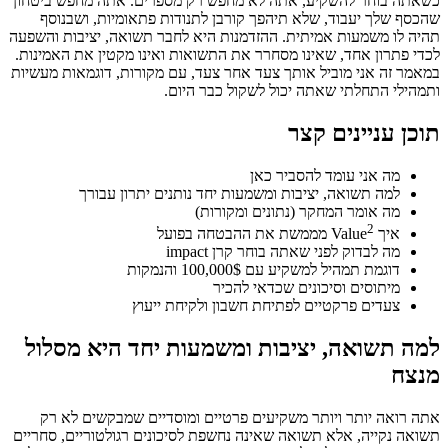
כשאתה בוחר להשקיע, אתה לא מחפש רק מספרים. אתה מחפש ביטחון
שהכסף שלך יעבוד, שלא תיהפך קורבן לתנודות פתאומיות, ושבנוסף
תהיה לו משמעות אמיתית. ההזדמנות היא לחבר תשואה, יציבות והשפעה
לכדי פתרון אחד, שאינו מסחרר את התשואות ואינו מקטין את האמינות.
במאמר זה אני מוביל אותך צעד אחר צעד, עם מקורות, דוגמאות מעשיות
ותמהילי התחלתי שאתה יכול לשקול כבר היום.
תוכן עניינים קצר
מה אני עומד להסביר כאן
למה תשואה, יציבות ומשמעות יחד נותנים יתרון עבורך
מה אומר המחקר (נתונים ומקורות)
2
איך Value
מממשת את ההבטחה בפועל
מה לבדוק לפני שאתה בוחר קרן impact
דוגמת תמהיל למשקיע עם 100,000$ והנמקות
מיתוסים וסיכונים שכדאי להכיר
צעדים פרקטיים לפתיחת חשבון ולקיחת ייעוץ
למה תשואה, יציבות ומשמעות יחד היא מסלול
מנצח
אתה רואה יותר ויותר משקיעים פרטיים ומוסדיים שמבקשים לא רק
תשואה נקייה, אלא תשואה שאינה נחשפת לסיכונים רגולטוריים, סחריים