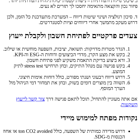
ג. סיכוני נזילות ותנודתיות – נישות קטנות יכולות להיות תנודתיות יותר.
פיזור נכון והקצאה מתאימה יחסכו לך תזרים לא נעים.
ד. סיכון רגולציה ושינוי שיטות דיווח – המערכת מתעדכנת כל הזמן, ולכן
דרוש מעקב מתמשך אחרי דיווחים וציות לסטנדרטים.
צעדים פרקטיים לפתיחת חשבון ולקבלת ייעוץ
הגדר מטרות מדויקות: תשואה, יציבות, השפעה מוחשית או שילוב.
בקש את מצע הקרן, מדדי הביצועים ודוחות ה-ESG וה-KPI.
ודא ביצוע בדיקת התאמת משקיע לפני פתיחת חשבון.
בקש פגישה עם מנהל התיקים, ובחן תרחישי stress test לתיק
המוצע.
דרוש דיווח רבעוני ושנתי מפורט, כולל דוחות אימות חיצוני.
השווה בין מוצרים דומים בשוק, ובחן את תמחור דמי הניהול מול
הערך המוסף.
אם אתה מעוניין להתחיל, תוכל לתאם פגישה דרך
צור קשר לייעוץ
השקעות
.
נקודות מפתח למימוש מיידי
דרוש מדידה כמותית של השפעה, כולל ton CO2 avoided או אחוז
הכנסות מ-SDG.