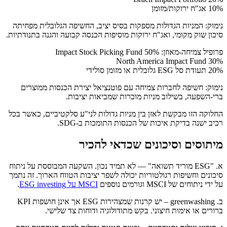
10% אג"ח ירוקות/מזומן
נימוק: המניות הגדולות מספקות בסיס יציב, החשיפה הגלובלית מפחיתה
סיכון שוק מקומי, ואג"ח ירוקות מוסיפות הכנסה קבועה והגנה בתנודתיות.
פרופיל צמיחה-מאוזן: 50% Impact Stock Picking Fund
30% North America Impact Fund
20% תעודת סל ESG גלובלית או מזומן סולידי
נימוק: חשיפה לחברות צמיחה עם פוטנציאל יצירת הכנסות ממוצרים
ברי-השפעה, בשילוב מניות מוכרות שמביאות יציבות.
החלוקה הזו מבקשת לאזן בין מניות גדולות לני"ע סלקטיביים, כאשר בכל
רכיב ישנה בדיקת איכות של הכנסות התומכות ב-SDG.
מיתוסים וסיכונים שכדאי להכיר
א. "ESG מוריד תשואה" — לא תמיד נכון. השקעה המבוססת על ניתוח
סיכונים וחשיפות רגולטוריות יכולה לשפר יציבות הטווח הארוך. זה נתמך
על ידי ניתוחים של MSCI וגורמים נוספים
MSCI על ESG investing
.
ב. greenwashing – יש קרנות שמצהירות ESG אך אינן חושפות KPI
ברורים או אימות חיצוני. בקש מתודולוגיה ודוחות צד שלישי.