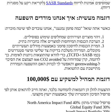
שמוסיפים אמינות לדיווח
SASB Standards
(לקריאת רקע על מסגרות
דיווח).
דוגמה מעשית: איך אנחנו מודדים השפעה
כאשר אתה שואל "כמה פחמן נמנענו", אנחנו עובדים לפי שיטה מוכרת:
זיהוי מוצרים ושירותים שמחליפים שימוש בפוסיליים.
הערכת הכנסות המיוחסות למוצרים אלה בחברות בתיק.
המרת הכנסות לחיסכון פחמני באמצעות מודלים תעשייתיים
מקובלים. המדידה משלבת בדיקות צד שלישי ומיצוי סטנדרטים
(כמו SASB ו-TCFD), כדי לוודא שהתוצאות ניתנות לאימות. כך
לדוגמה, קרן שמדווחת על ton CO2 avoided תצמצם את הסיכוי
ל-greenwashing ותאפשר לך לבדוק האם ההשפעה הנמדדת
מתיישבת עם התשואות.
דוגמת תמהיל למשקיע עם 100,000$
ההצעות להלן הן דוגמאות להמחשה בלבד, ואתה חייב להתאים אותן לפי
פרופיל הסיכון והמטרות שלך באמצעות ייעוץ מקצועי.
פרופיל שמרני-מתון: 40% North America Impact Fund
30% Global Equity Fund
20% Israeli Impact Portfolio