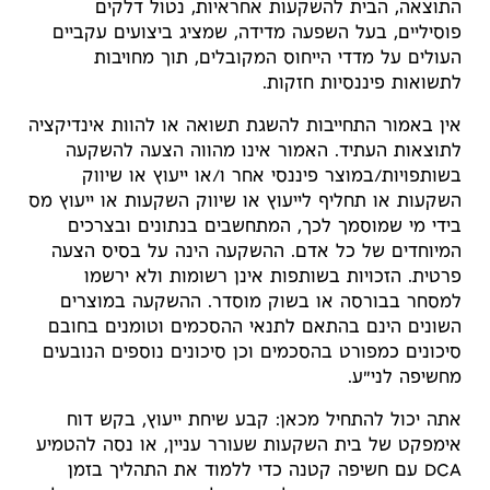
התוצאה, הבית להשקעות אחראיות, נטול דלקים
פוסיליים, בעל השפעה מדידה, שמציג ביצועים עקביים
העולים על מדדי הייחוס המקובלים, תוך מחויבות
לתשואות פיננסיות חזקות.
אין באמור התחייבות להשגת תשואה או להוות אינדיקציה
לתוצאות העתיד. האמור אינו מהווה הצעה להשקעה
בשותפויות/במוצר פיננסי אחר ו/או ייעוץ או שיווק
השקעות או תחליף לייעוץ או שיווק השקעות או ייעוץ מס
בידי מי שמוסמך לכך, המתחשבים בנתונים ובצרכים
המיוחדים של כל אדם. ההשקעה הינה על בסיס הצעה
פרטית. הזכויות בשותפות אינן רשומות ולא ירשמו
למסחר בבורסה או בשוק מוסדר. ההשקעה במוצרים
השונים הינם בהתאם לתנאי ההסכמים וטומנים בחובם
סיכונים כמפורט בהסכמים וכן סיכונים נוספים הנובעים
מחשיפה לני"ע.
אתה יכול להתחיל מכאן: קבע שיחת ייעוץ, בקש דוח
אימפקט של בית השקעות שעורר עניין, או נסה להטמיע
DCA עם חשיפה קטנה כדי ללמוד את התהליך בזמן