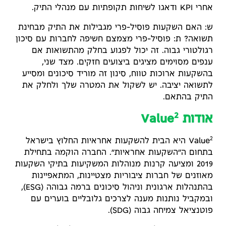
אחרי KPI ודאגו לשיחות תקופתיות עם מנהלי התיק.
ש: האם השקעות פוסיל-פרי מגבילות את התיק מבחינת
תשואה? ת: פוסיל-פרי מצמצם חשיפה לחברות עם סיכון
רגולטורי גבוה. זה יכול לפגוע בחלק מהתשואות אם
ענפים מסוימים מציגים ביצועים חזקים. מצד שני,
בהשקעות ארוכות טווח, סינון זה מוריד סיכונים ומסייע
לתשואה יציבה. יש לשקול את המטרה שלך ולחלק את
התיק בהתאם.
2
אודות Value
2
Value
היא הבית להשקעות אחראיות החלוץ בישראל
בתחום ה״השקעות אחראיות״. החברה הוקמה בתחילת
2019 ומציעה קרנות מנוהלות המשקיעות בתיקי השקעות
מאוזנים של חברות ציבוריות מצטיינות, המתאפיינות
בהתנהלות ארגונית וניהול סיכונים ברמה גבוהה (ESG),
ובמקביל נותנות מענה לצרכים גלובליים בוערים עם
פוטנציאל צמיחה גבוה (SDG).