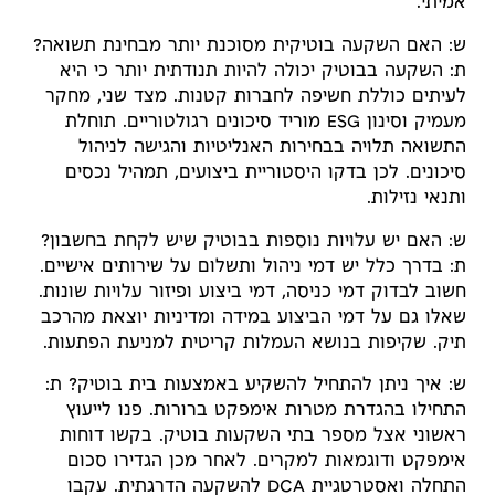
אמיתי.
ש: האם השקעה בוטיקית מסוכנת יותר מבחינת תשואה?
ת: השקעה בבוטיק יכולה להיות תנודתית יותר כי היא
לעיתים כוללת חשיפה לחברות קטנות. מצד שני, מחקר
מעמיק וסינון ESG מוריד סיכונים רגולטוריים. תוחלת
התשואה תלויה בבחירות האנליטיות והגישה לניהול
סיכונים. לכן בדקו היסטוריית ביצועים, תמהיל נכסים
ותנאי נזילות.
ש: האם יש עלויות נוספות בבוטיק שיש לקחת בחשבון?
ת: בדרך כלל יש דמי ניהול ותשלום על שירותים אישיים.
חשוב לבדוק דמי כניסה, דמי ביצוע ופיזור עלויות שונות.
שאלו גם על דמי הביצוע במידה ומדיניות יוצאת מהרכב
תיק. שקיפות בנושא העמלות קריטית למניעת הפתעות.
ש: איך ניתן להתחיל להשקיע באמצעות בית בוטיק? ת:
התחילו בהגדרת מטרות אימפקט ברורות. פנו לייעוץ
ראשוני אצל מספר בתי השקעות בוטיק. בקשו דוחות
אימפקט ודוגמאות למקרים. לאחר מכן הגדירו סכום
התחלה ואסטרטגיית DCA להשקעה הדרגתית. עקבו