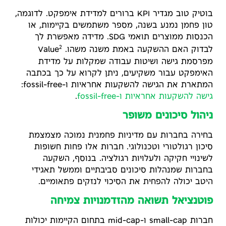
בוטיק טוב מגדיר KPI ברורים למדידת אימפקט. לדוגמה,
טון פחמן נמנע בשנה, מספר משתמשים בקיימות, או
הכנסות ממוצרים תואמי SDG. מדידה מאפשרת לך
2
לבדוק האם ההשקעה באמת משנה משהו. Value
מפרסמת גישה ושיטות עבודה שמקלות על מדידת
האימפקט עבור משקיעים, ניתן לקרוא על כך בכתבה
המתארת את הגישה להשקעות אחראיות ו-fossil-free:
גישה להשקעות אחראיות ו-fossil-free
.
ניהול סיכונים משופר
בחירה בחברות עם מדיניות פחמנית נמוכה מצמצמת
סיכון רגולטורי וטכנולוגי. חברות אלו פחות חשופות
לשינויי חקיקה ולעלויות רגולציה. בנוסף, השקעה
בחברות שמנהלות סיכונים סביבתיים וממשל תאגידי
היטב יכולה להפחית את הסיכוי לנזקים פתאומיים.
פוטנציאל תשואה מהזדמנויות צמיחה
חברות small-cap ו-mid-cap בתחום הקיימות יכולות