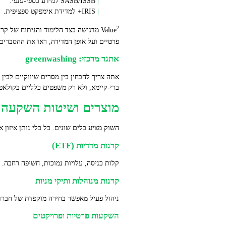
SASB/ISSB למידע כספי‑ענפי.
IRIS+ למדידת אימפקט ספציפית.
2
Value
פרטיים ועל אופן המדידה, ראו את ההסברים 
אתגר מרכזי: greenwashing
ברי‑קיימא, ולא רק משפטים כלליים בקולאט
מוצרים ושיטות השקעה ESG
השוק מציע כלים שונים. כל כלי נותן איזון א
קרנות מדדיות (ETF)
קלות כניסה, עלויות נמוכות, חשיפה רחבה.
קרנות מנוהלות ותיקי מניות
ניהול פעיל מאפשר בחירה מוקפדת של חברות עם שילוב ESG ופונדמנטלים. דמי הניהול גבוהים יותר, לכן דרוש בדיקה
השקעות פרטיות ופרויקטים