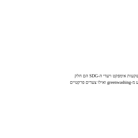
השקעות סביבתיות ו‑ESG כבר לא אופנה. אתה כמשקיע עומד מול החלטה שקובעת סיכון, תשואה והשפעה. המונחים ESG, השקעות אימפקט ויעדי ה‑SDG הם חלק
מהשפה המקצועית היום. במדריך הבא אני מסביר מה המשמעות המעשית של כל מונח, איך להעריך קרנות ותיקים, כיצד להימנע מ‑greenwashing ואילו צעדים פרקטיים