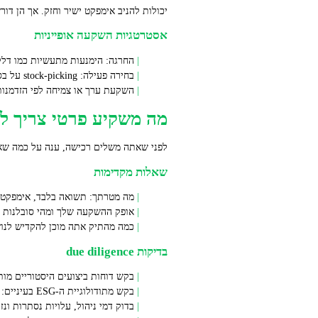
יכולות להניב אימפקט ישיר וחזק. אך הן דור
אסטרטגיות השקעה אופייניות
החרגה: הימנעות מתעשיות כמו דלקי
בחירה פעילה: stock‑picking על בסיס מדדי ESG משולבים בפיננסים.
השקעת ערך או צמיחה לפי הזדמנות
מה משקיע פרטי צריך ל
לפני שאתה משלים רכישה, ענה על כמה שאל
שאלות מקדימות
מה מטרתך: תשואה בלבד, אימפקט מ
אופק ההשקעה שלך ומהי סובלנות ה
כמה מהתיק אתה מוכן להקדיש לנושא: 5%, 20%,
בדיקות due diligence
בקש דוחות ביצועים היסטוריים מות
בקש מתודולוגיית ה‑ESG בעיניים: אילו KPI נמדדים, מי מאמת.
בדוק דמי ניהול, עלויות נסתרות ונזי