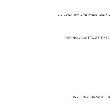
ת ותיקים את הצורך ב‑due diligence על מתודולוגיות הדיווח וה‑audit של הנתונים. להסבר מעמיק על בדיקות למשקיעים
ים, נתוני צד ג׳ audited ותדירות דיווח. בקש פירוט על חלק ההכנסות שמגיע מפתרונות