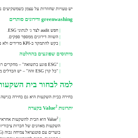
יש טעויות שחוזרות על עצמן כשמשקיעים נ
greenwashing ודירוגים סותרים
חפש audit לצד ג׳ לנתוני ESG.
השווה דירוגים ממספר ספקים.
בקש להתמקד ב‑KPI מדידים ולא בסלוגנים.
מיתוסים שפוגעים בהחלטה
"ESG פוגע בתשואה" – מחקרים רבים מראים שבממוצע אין ויתור על תשואה, ולעתים יש שיפור בסיכון מטה.
"כל קרן ESG זהה" – יש הבדלים מהותיים בין מתודולוגיות וסגנונות ניהול.
למה לבחור בית השקעות אח
בחירה בבית השקעות היא גם בחירה בגישה. 
2
יתרונות Value
בקצרה
2
Value
בוערים עם פוטנציאל צמיחה גבוה (SDG).