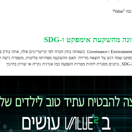
2
Valu
?
ESG הם שלושה ממדים ברורים: Environmental, Social ו‑Governance. כשאתה בוחן חברה לפי 
ימפקט שמה דגש על תוצאה מדידה: האם ההשקעה מפחיתה פליטות, משפרת גישה ל
וך.