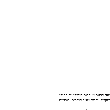
קעות אחראיות החלוץ בישראל בתחום ה״השקעות אחראיות״. החברה הוקמה בתחילת 2019 ומציעה קרנות מנוהלות המשקיעות בתיקי
ם של חברות ציבוריות מצטיינות, המתאפיינות בהתנהלות ארגונית וניהול סיכונים ברמה גבוהה (ESG), ובמקביל נותנות מענה לצרכים גלובליים