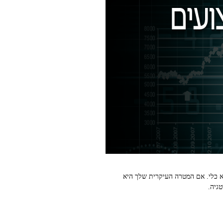
י הוא בכוונה ובמדידה. אם המטרה העיקרית שלך היא להפחית סיכון פיננסי ולשפר יציבות לטווח הארוך, ESG הוא כלי. אם המטרה העיקרית שלך היא
גיה.