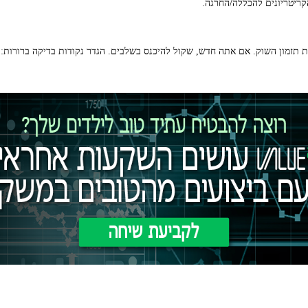
ריטריונים להכללה/החרגה.
 (DCA) פותרת את בעיית תזמון השוק. אם אתה חדש, שקול להיכנס בשלבים. הגדר נקודות בדיקה ב