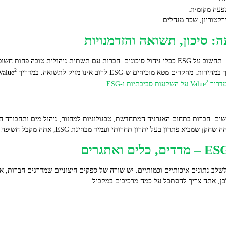
שפעה מקומית.
קטוריון, שכר מנהלים.
אתה משקיע כדי להגן על הון ולייצר תשואה. תחשוב על ESG ככלי ניהול סיכונים. חברות עם תשתית ני
2
מוכיחים ש‑ESG לרוב אינו מזיק לתשואה. במדריך Value
2
דריך Value
על השקעות סביבתיות ו‑ESG
.
שים. חברות בתחום האנרגיה המתחדשת, טכנולוגיות למחזור, ניהול מים ותחבורה
יתרון תחרותי ועמיד מבחינת ESG, אתה מקבל חשיפה גם ל‑upside וגם להגנה על סיכון מטה.
ב נתונים איכותיים וכמותיים. יש שורה של ספקים חיצוניים שמדרגים חברות, א
לכן, אתה צריך להסתכל על כמה מרכיבים במקביל.