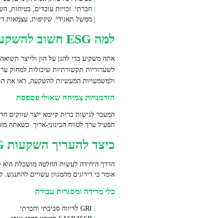
חברתי: זכויות עובדים, בטיחות, ה
ממשל תאגידי: שקיפות, עצמאות דיר
למה ESG חשוב להשקעה: סיכון, תשואה והזדמנויות
לשערוריות תקשורתיות שיכולות למחוק ערך במהירות. מחקרים מטא 
ולמשמעויות המעשיות להשקעה, ראו את ה
מ
הזדמנויות צמיחה שאולי פספסת
המעבר לגישות ברות קיימא יוצר שווקים חד
תפעיל ערך לטווח הבינוני‑ארוך. כשאתה מזהה שחקן שמביא פתרון בעל 
כיצד להעריך השקעות ESG – מדדים, כלים ואתגרים
הדרך היחידה לעשות החלטה מושכלת היא לשל
אומר כי דירוגים מהמגוון עשויים להתנגש. 
כלי מדידה ומסגרות עבודה
GRI לדיווח סביבתי וחברתי.