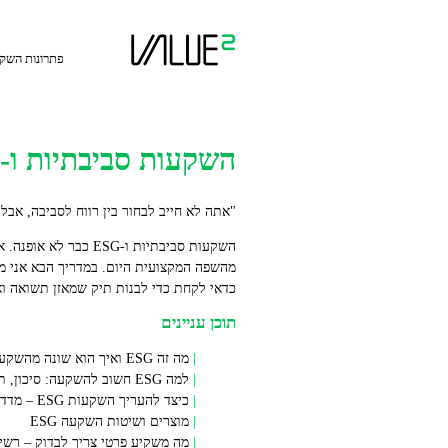
Ski
t
conten
פתרונות השק
השקעות סביבתיות ו-ESG: מה משקיעים צריכים לדעת
"אתה לא חייב לבחור בין רווח לסביבה, אב
כדאי לקחת כדי לבנות תיק שמאזן תשואה ו
תוכן עניינים
מה זה ESG ואיך הוא שונה מהשקעת אימפקט ו‑SDG
למה ESG חשוב להשקעה: סיכון, תשואה והזדמנויות
כיצד להעריך השקעות ESG – מדדים, כלים ואתגרים
מוצרים ושיטות השקעה ESG
מה משקיע פרטי צריך לבדוק – רשי