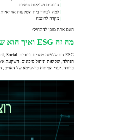
סיכונים ושגיאות נפוצות
למה לבחור בית השקעות אחראיות כמו e
מקרה לדוגמה
האם אתה מוכן להתחיל?
מה זה ESG ואיך הוא שונה מהשקעת אימפקט ו‑SDG
הנהלה, שקיפות וניהול סיכונים. השקעת א
ברורה. יעדי הפיתוח בר‑קיימא של האו״ם, ה‑SDG, נותנים מסגרת לזהות מטרות השפעה כמו אנרגיה נקייה או שוויון בחינ