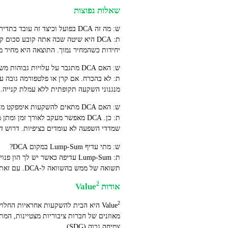
שאלות נפוצות
ש: מה זה DCA בפועל וכיצד זה עובד בתדירות חודשית?
ת: DCA היא שיטה שבה אתה קובע סכו
יחידות כשהמחיר נמוך. התוצאה היא מחיר ממ
ש: האם DCA מתגבר על עלויות גבוהות משכפלות רכישה?
מנגנוני השקעה תקופתית ללא עמלת קנייה.
ש: האם DCA מתאים להשקעות אימפקט מבחינת מדידת השפעה?
שמדדי השפעה לא עומדים בציפיות. דרוש דוחו
ש: מתי עדיף Lump-Sum במקום DCA?
תשואה של ממש בהשוואה ל‑DCA. עם זאת, אם אתה רגיש לטיימינג או צריך משמעת חיסכון, DCA היא פתרון מעשי יותר.
2
אודות Value
2
Value
צמיחה גבוה (SDG).