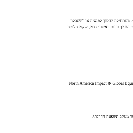
המשקיע האידיאלי ל‑DCA הוא זה שיש לו הכנסה שוטפת, אופק השקעה ארוך, ורצון להשקיע ערכי. לדוגמה, משפחה בת 35–50 שמתחילה לחסוך לפנסיה או להשכלה
ם יש לך סכום ראשוני גדול, שקול חלוקה
כדי להתאים את התמהיל. צוות מקצועי יכול להציע קרנות כמו Global Equity או North America Impact