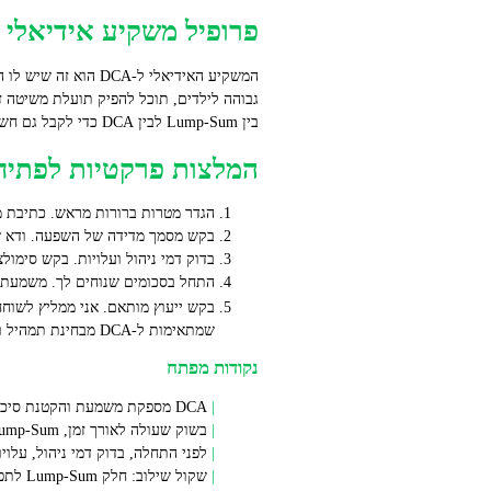
פרופיל משקיע אידיאלי לאסטרטגיית DCA
גבוהה לילדים, תוכל להפיק תועלת משיטה זו
בין Lump-Sum לבין DCA כדי לקבל גם חשיפה מהירה וגם הגנה טקטית.
המלצות פרקטיות לפתיחה עם
הגדר מטרות ברורות מראש. כתיבת 
בקש מסמך מדידה של השפעה. ודא ש
בדוק דמי ניהול ועלויות. בקש סימול
התחל בסכומים שנוחים לך. משמעת חש
בקש ייעוץ מותאם. אני ממליץ לשוחח עם 
שמתאימות ל‑DCA מבחינת תמהיל וסיכונים.
נקודות מפתח
DCA מספקת משמעת והקטנת סיכון טיימינג על ידי השקעה תקופתית קבועה.
בשוק שעולה לאורך זמן, Lump-Sum מניבה לעתים תשואה גבוהה יותר, אך DCA מורידה את הלחץ הפסיכולוגי ומאפשר מעקב השפעה הדרגתי.
לפני התחלה, בדוק דמי ניהול, עלוי
שקול שילוב: חלק Lump-Sum לתפיסת הזדמנות, וחלק DCA לבניית חשיפה מתמשכת.