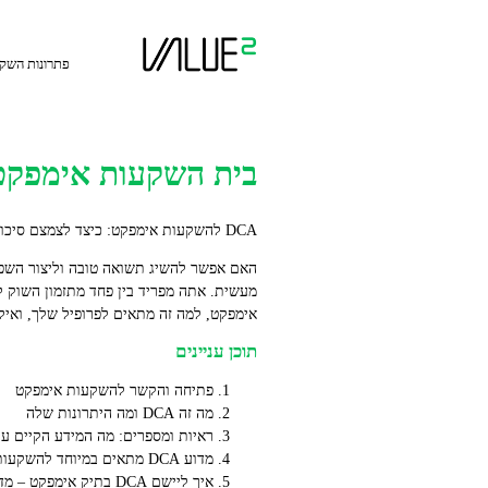
Ski
t
conten
פתרונות השק
בית השקעות אימפקט: DCA כפתרון למשקיע לטווח
DCA להשקעות אימפקט: כיצד לצמצם סיכון טיימינג ולבנות השפעה
אימפקט, למה זה מתאים לפרופיל שלך, ואיל
תוכן עניינים
פתיחה והקשר להשקעות אימפקט
מה זה DCA ומה היתרונות שלה
ראיות ומספרים: מה המידע הקיים ע
מדוע DCA מתאים במיוחד להשקעות אימפקט
איך ליישם DCA בתיק אימפקט – מדריך צעד אחר צעד