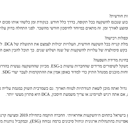
ם קבוע שנכנס להשקעה בכל תקופה, בדרך כלל חודש. בנקודת זמן כלשהי אותו סכום ק
וצע לאורך זמן. זה מתאים במיוחד לחיסכון חודשי מהשכר. לפני התחלה בדוק עלויו
ת: לא בהכר
 בקש סימולציה של עלויות להשקעות של שנה ושלוש שנים. כך תוכל להבין האם ה
ת: כן. DCA מאפשר מעקב לאורך זמן ומתן משקל לשיפורים מדידים שהחברות
ת מובנים ממנהל התיק כדי למדוד באופן אמין את ההתקדמות לעבר יעדי SDG.
היא הבית להשקעות אחראיות החלוץ ב
מאוזנים של חברות ציבוריות מצטיינות, המתאפיינות בה