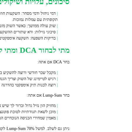
סיכונים, עלויות ושיקולי
דמי ניהול ודמי מסחר: השקעות חוז
תקופתית עם עמלות נמוכות.
שוק עולה ממושך: כאשר השוק מזנק בצורה ממושכת, Lump-Sum מנצח בדרך כלל. אם יש לך הון פנוי גדו
סיכוני נזילות: ודא שתזרים ההשקעה
בדיקות השפעה: השקעה אימפקטיבית מחייבת מדידה, ש
מתי לבחור DCA ומתי לבחור גישה אחרת
בחר DCA אם אתה:
מקבל שכר חודשי ורוצה להשקיע בא
רגיש לטיימינג של השוק וצריך הגנה
רוצה לבנות תיק אימפקטי בהדרגה ו
בחר Lump-Sum אם אתה:
מחזיק הון נזיל גדול וברור לך שיש 
מוכן לשאת תנודתיות לטובת פוטנצי
מאמין שמחירי הכניסה הנוכחיים הם
ניתן גם לשלב. למשל 70% Lump-Sum לקטע אסטרטגי ו‑30% DCA לקטע ניסיוני או להשקעות המשך.