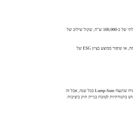
קבע סכום ותדירות. דוגמה פרקטית: 1,000–5,000 ש"ח לחודש אם אתה מתחיל עם סכום פנוי נמוך. אם יש לך הון התחלתי של כ‑100,000 ש"ח, שקול שילוב של
מדדי מעקב. הגדר מדדי ESG מרכזיים שתעקוב אחריהם, לדוגמה סך הכנסות מחידושי בר קיימא, ירידה בפליטות גזי חממה, או שיפור ממוצע בציון ESG של
נניח אתה משקיע 1,000 ש"ח בחודש במשך 12 חודשים. אם המחיר ליחידה משתנה בכל כניסה, תשלם מחיר ממוצע. אין זה מבטיח שתנצח Lump-Sum בכל שנה, אבל זה
ש בתנודתיות לטובת בניית תיק ביציבות