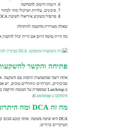
דוגמת חישוב להמחשה
סיכונים, עלויות ושיקולי מתי לבחור Lump-Sum במקום DCA
פרופיל משקיע אידיאלי לשיטת DCA ואסטרטגיות משולבות
שאלה מעוררת מחשבה להתחלה
מה היית עושה היום אם היית יכול להקטין
פתיחה והקשר להשקעות
סביבתיים, חברתיים וניהוליים טובים, יש
ב‑LastArtup שמספרת על המגמה והיקפה בישראל, ועל כך שפעילות ההשקעה בתחום כוללת גם חברות סטארט‑אפ רבות, לפי הנתונים המוזכרים שם (
אימפקט ב‑LastArtup
).
מה זה DCA ומה היתרונות שלה
DCA היא שיטה פשוטה. אתה קובע סכום 
העיקריים ברורים: