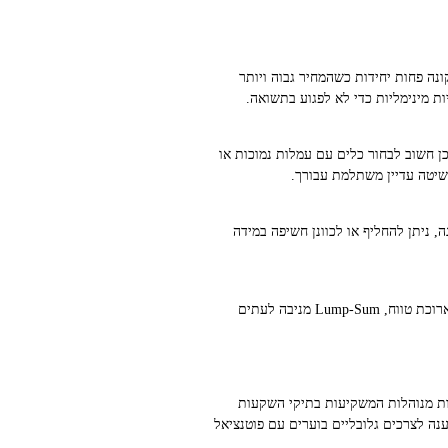
ונה פחות יחידות כשהמחיר גבוה ויותר
ת מינימליות כדי לא לפגוע בתשואה.
ח. אם קרן או פלטפורמה גובה עמלת קנייה בכל השקעה חודשית, העלויות יכולות לצמצם את התועלת של DCA. לכן חשוב לבחור כלים עם עמלות נמוכות או
שיטה עדיין משתלמת עבורך.
 עושות ב‑ESG. מכיוון שההשקעה נעשית בהדרגה, ניתן להחליף או לכוונן חשיפה במידה
ת: Lump-Sum עדיפה כאשר יש לך הון פנוי גדול ואתה מוכן לשאת תנודתיות לטווח הארוך. גם כשמרבית השוק במגמת עלייה ארוכת טווח, Lump-Sum מניבה לעתים
ישראל בתחום ה״השקעות אחראיות״. החברה הוקמה בתחילת 2019 ומציעה קרנות מנוהלות המשקיעות בתיקי השקעות
תנהלות ארגונית וניהול סיכונים ברמה גבוהה (ESG), ובמקביל נותנות מענה לצרכים גלובליים בוערים עם פוטנציאל