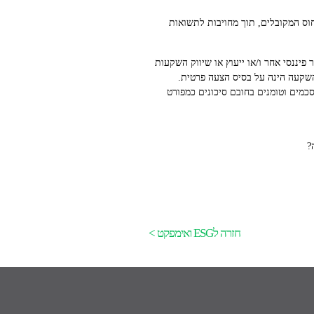
וס המקובלים, תוך מחויבות לתשואות
יננסי אחר ו/או ייעוץ או שיווק השקעות
השקעה הינה על בסיס הצעה פרטית.
כמים וטומנים בחובם סיכונים כמפורט
?
חזרה לESG ואימפקט >