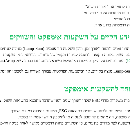
ות לתזמן את "נקודת השיא".
ווח מפוזרות על פני פרקי זמן.
גל חודשי.
 דרמטיות ברגע אחד.
ידע הקיים על השקעות אימפקט והשווקים
מחקרים וכלי ניתוח בשווקים מראים ששוקי ההו
 השוק באותה תקופה. לדוגמה לניתוח מקומי של שינויים בביצועי בתי השקעות, 
). עוד נתונים על היקף פעילות האימפקט בישראל צוטטו גם בכתבה של LastArtup שהוזכרה לעיל.
המסר המעשי הוא כזה: מבחינה היסטורית Lump-Sum מנצח בקירוב, אך המשמעות הפרקטית עבורך קשורה גם 
ות השוק. DCA תומכת בתהליך זה בכמה אופנים:
ן שיפורים בתוצאות ESG, ולשנות בחירות במידת הצורך.
וטפת, וזה מתאים לחיסכון לפנסיה או לחיסכון חודשי שמקורו בשכר.