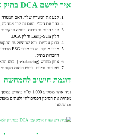
איך ליישם DCA בתיק אימפקט – מדריך צעד אחר צעד
קבע את המטרה שלך. האם המטרה תשואה, הש
בחר את הכלי. האם זה קרן מנוהלת, ת
חלק Lump-Sum וחלק DCA.
בדוק עלויות. ודא שההשקעה התקופתי
החברות בתיק.
איזון מחדש (rebalancing). בצע התאמות פעם בשנה או כל שישה חודשים, בהתאם לשינוי בחשיפה.
שקיפות ודיווח. דרוש דוחות תקופתי
דוגמת חישוב להמחשה
מפחית את הסיכון הפסיכולוגי ולעתים מאפשר
ובהשפעה.