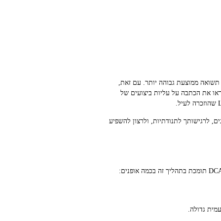
ן נוטים לצמוח לאורך זמן, ולכן השקעה חד-פעמית (Lump-Sum) מניבה לעתים תשואה ממוצעת גבוהה יותר. עם זאת,
ראו את הכתבה על עליות ביצועים של
לסכומי הון זמינים, לרגישותך לתנודתיות, ולרצון להשפיע