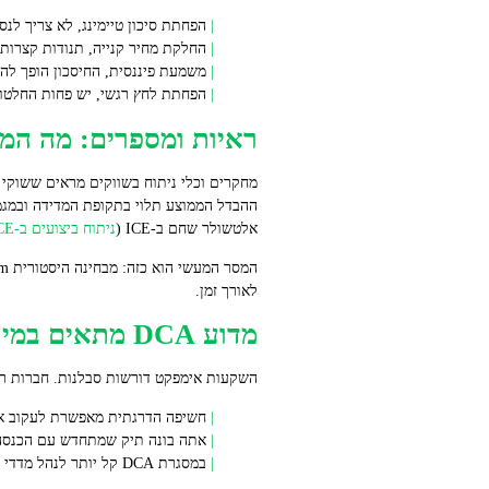
הפחתת סיכון טיימינג, לא צריך לנס
החלקת מחיר קנייה, תנודות קצרות ט
משמעת פיננסית, החיסכון הופך להר
הפחתת לחץ רגשי, יש פחות החלטות
ראיות ומספרים: מה המ
ההבדל הממוצע תלוי בתקופת המדידה ובמגמת
אלטשולר שחם ב‑ICE (
ניתוח ביצועים ב‑ICE
לאורך זמן.
מדוע DCA מתאים במיוחד להשקעות אימפקט
השקעות אימפקט דורשות סבלנות. חברות רבות משפרות מדדי ESG שלהן לאורך שנים לפני שהדבר מתבטא בתשוא
חשיפה הדרגתית מאפשרת לעקוב אחרי השקעות ולבחו
אתה בונה תיק שמתחדש עם הכנסה ש
במסגרת DCA קל יותר לנהל מדדי השפעה לצד מדדים פיננסיים, כי השינויים פחות דרמטיים מאשר לאחר כניסה חד‑פעמית גדולה.