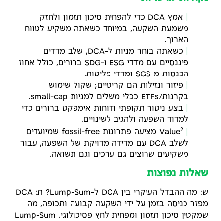
אמץ DCA כדי להפחית סיכון תזמון ולחזק
משמעת השקעה, במיוחד כשאתה משקיע לטווח
הארוך.
כשאתה בוחר מניות ל-DCA, שלב מדדים
פיננסיים עם מדדי ESG ו-SDG ברורים, כולל אחוז
הכנסות מ-SGS ומדדי פליטות.
פיזור ונזילות הם קריטיים; שקול שימוש
בקרנות/ETFs ככלי משלים למניות small-cap.
בצע ניטור תקופתי ודוחות אימפקט ברורים כדי
למדוד השפעה ולהגיב לשינויים.
2
Value
מציעה פתרונות fossil-free שמיועדים
לשלב DCA עם מדידה מדויקת של השפעה, עבור
משקיעים שרוצים גם ערכים וגם תשואה.
שאלות נפוצות
ש: מה ההבדל העיקרי בין DCA ל-Lump-Sum? ת: DCA
מפזר כניסה בזמן על ידי השקעה קבועה ותכופה, מה
שמקטין סיכון תזמון ומפחית לחץ פסיכולוגי. Lump-Sum