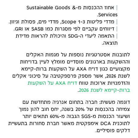
אחוז ההכנסות מ-Sustainable Goods &
Services.
מדדי פליטות Scope 1-3, מדדי מים, פסולת וגיוון.
דיווחים עקביים לפי מסגרות כמו SASB או GRI.
התאמה ליעדי ה-SDG והיכולת להראות מדידת
תוצאה.
לתובנות אסטרטגיות נוספות על מגמות האקלים
וההשקעות בארגונים מוסדיים מומלץ לעיין בדו"חות
מקצועיים כגון דו"ח AXA על השקעות ברות-קיימא
לשנת 2026, אשר מספק פרספקטיבה על סיכוני אקלים
והזדמנויות ארוכות טווח
דו"ח AXA על השקעות
ברות-קיימא לשנת 2026
.
דוגמה מעשית: חברה בתחום אנרגיה מתחדשת עם
צמיחה בהכנסות של 20% בשנה, יחס חוב להון נמוך
ושיעור הכנסות מ-SGS הגבוה מ-60% תתאים יותר
לתוכנית DCA אימפקטית מאשר חברת סחורות בתעשיית
דלקים פוסיליים.