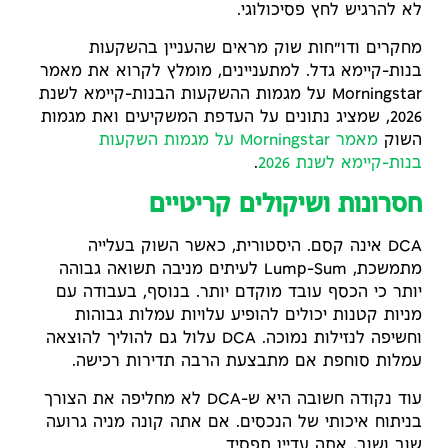
לא להרגיש לחץ פסיכולוגי.
מחקרים ודו"חות שוק מראים שהעניין בהשקעות
בנות-קיימא גדל. למתעניינים, מומלץ לקרוא את מאמר
Morningstar על מגמות ההשקעות הבנות-קיימא לשנת
2026, שמציג נתונים על העדפת המשקיעים ואת מגמות
השוק
מאמר Morningstar על מגמות השקעות
בנות-קיימא לשנת 2026
.
חסרונות ושיקולים קריטיים
DCA אינה קסם. היסטורית, כאשר השוק בעלייה
מתמשכת, Lump-Sum לעיתים מניבה תשואה גבוהה
יותר כי הכסף עובד מוקדם יותר. בנוסף, בעבודה עם
מניות קטנות יכולים להופיע עלויות עמלות גבוהות
וחשיפה לנזילות נמוכה. DCA עלול גם להוליך להוצאה
עמלות סוחפת אם מתבצעת הרבה תדירות רכישה.
עוד נקודה חשובה היא ש-DCA לא מחליפה את הצורך
בניתוח איכותי של הנכסים. אם אתה קונה מניה גרועה
שוב ושוב, אתה עדיין תפסיד.