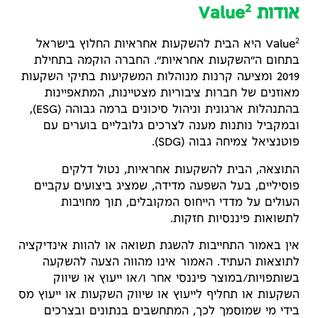
2
אודות Value
2
Value
היא הבית להשקעות אחראיות החלוץ בישראל
בתחום ה״השקעות אחראיות״. החברה הוקמה בתחילת
2019 ומציעה קרנות מנוהלות המשקיעות בתיקי השקעות
מאוזנים של חברות ציבוריות מצטיינות, המתאפיינות
בהתנהלות ארגונית וניהול סיכונים ברמה גבוהה (ESG),
ובמקביל נותנות מענה לצרכים גלובליים בוערים עם
פוטנציאל צמיחה גבוה (SDG).
התוצאה, הבית להשקעות אחראיות, נטול דלקים
פוסיליים, בעל השפעה מדידה, שמציג ביצועים עקביים
העולים על מדדי הייחוס המקובלים, תוך מחויבות
לתשואות פיננסיות חזקות.
אין באמור התחייבות להשגת תשואה או להוות אינדיקציה
לתוצאות העתיד. האמור אינו מהווה הצעה להשקעה
בשותפויות/במוצר פיננסי אחר ו/או ייעוץ או שיווק
השקעות או תחליף לייעוץ או שיווק השקעות או ייעוץ מס
בידי מי שמוסמך לכך, המתחשבים בנתונים ובצרכים