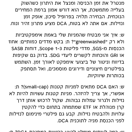
מנטרל את זמן הכניסה ומנצל את היתרון כשהשוק
בעלייה מתמשכת, אך הוא דורש אמון ברמת המחירים
הנוכחית. הבחירה תלויה בפרופיל סיכון, אופק זמן
ונזילות. אם אתה לא בטוח, DCA מציע פתרון זהיר ונוח.
ש: איך אני מבטיח שהמניות שלי באמת אימפקטיביות
ולא רק "greenwashed"? ת: בקש מדדים כמותיים: אחוז
הכנסות מ-SGS, מדדי פליטות Scope 1-3, דוחות SASB
או GRI והוכחות לקשרים ליעדי SDG. בדוק גם שקיפות
בדיווח וניטור של ביצועי אימפקט לאורך זמן. השתמש
בפילטרים חיצוניים ודירוגים מוסמכים, ואל תסתפק
בכותרות שיווקיות.
ש: האם DCA מתאים למניות קטנות (small-cap)? ת:
אפשרי, אך צריך להיזהר. מניות קטנות עשויות להיות לא
נזילות ולגרור עמלות גבוהות. שקול לרכוש אותן דרך
קרן מנוהלת או ETF שמתמחה בתחום כדי להקטין
עלויות ולהבטיח נזילות. קבע גם פילטרי מינימום לנזילות
לפני הכנסת מניה לתוכנית DCA.