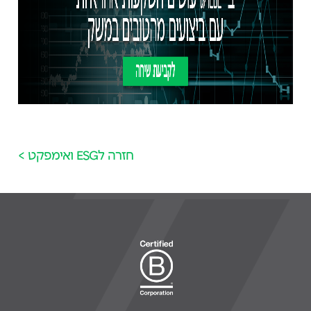
חזרה לESG ואימפקט >