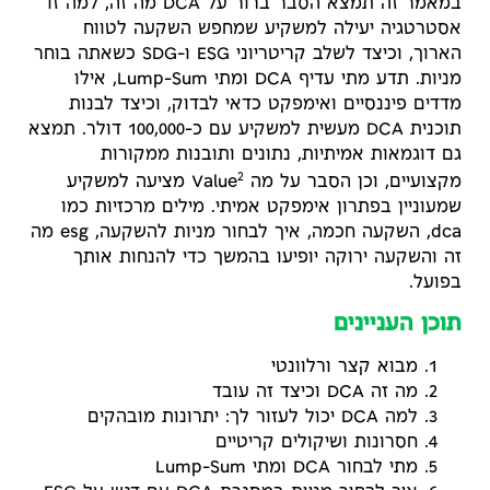
במאמר זה תמצא הסבר ברור על DCA מה זה, למה זו
אסטרטגיה יעילה למשקיע שמחפש השקעה לטווח
הארוך, וכיצד לשלב קריטריוני ESG ו-SDG כשאתה בוחר
מניות. תדע מתי עדיף DCA ומתי Lump-Sum, אילו
מדדים פיננסיים ואימפקט כדאי לבדוק, וכיצד לבנות
תוכנית DCA מעשית למשקיע עם כ-100,000 דולר. תמצא
גם דוגמאות אמיתיות, נתונים ותובנות ממקורות
2
מקצועיים, וכן הסבר על מה Value
מציעה למשקיע
שמעוניין בפתרון אימפקט אמיתי. מילים מרכזיות כמו
dca, השקעה חכמה, איך לבחור מניות להשקעה, esg מה
זה והשקעה ירוקה יופיעו בהמשך כדי להנחות אותך
בפועל.
תוכן העניינים
מבוא קצר ורלוונטי
מה זה DCA וכיצד זה עובד
למה DCA יכול לעזור לך: יתרונות מובהקים
חסרונות ושיקולים קריטיים
מתי לבחור DCA ומתי Lump-Sum