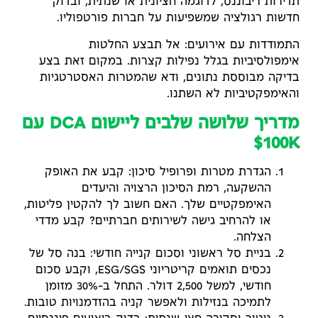
תדירות ריבוננס, לדוגמה חציונית או שנתית, ובדוק
חדשות רגולציה שמשפיעות על חברות פורטפוליו.
התמודדות עם אירועים: אל תבצע החלטות
אימפולסיביות בגלל נפילות קצרות. במקום זאת בצע
בדיקה מבוססת נתונים, ודא שהמטרות האסטרטגיות
והאימפקטיביות לא השתנו.
מדריך שלושה שלבים ליישום DCA עם
100K$
הגדרת מטרות ופרופיל סיכון: קבע את האופק
ההשקעה, רמת הסיכון הרצויה והיעדים
האימפקטיים שלך. האם חשוב לך להקטין פליטות,
או להרחיב גישה לשירותים חברתיים? קבע מדדי
הצלחה.
בניית סל ראשוני וסכום קנייה חודשי: בנה סל של
נכסים תואמים קריטריוני ESG/SGS, וקבע סכום
חודשי, למשל 2,500 דולר. התחל ב-30% מזומן
לתמיכה בנזילות ולאפשר קניה בהזדמנויות טובות.