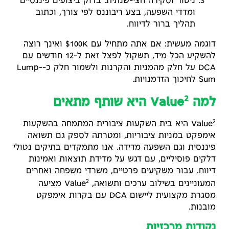
ניטור וסקירה חצי-שנתית: בדוק ביצועים פיננסיים
ומדדי השפעה, בצע ריבוננס לפי צורך, וכתוב
תהליך ברור לדיווח.
דוגמה מעשית: אם אתה מתחיל עם 100K$ ואינך רוצה
להשקיע הכל מיד, תשקול לפצל זאת ל-12 חודשים עם
DCA על חלק מהמניות והקרנות ולשמור חלק כ-Lump-
Sum לחיכוך הזדמנויות.
2
למה Value
היא שותף מתאים
2
Value
היא בית השקעות ציבורית המתמחה בהשקעות
אימפקט במניות ציבוריות, ומטרתה לספק גם תשואה
פיננסית וגם השפעה מדידה. אנו מתמקדים בתיקים נטולי
דלקים פוסיליים, עם דגש על מדידת תוצאות ואמינות
דיווח. עבור משקיעים פרטיים, משרדי משפחה ואחרים
2
המעוניינים בשילוב ערכים ותשואה, Value
מציעה
מסגרת מקצועית ליישום DCA עם בקרות אימפקט
מובנות.
נקודות מרכזיות