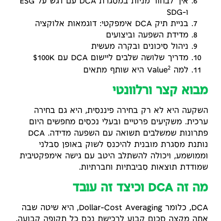
איך לבחור מניות במסגרת DCA עם דגש על ESG
ו-SDG
בניית תיק DCA אימפקטי: דוגמאות אלוקציה
מדידת השפעה וביצועים
ניהול סיכונים ובקרה מעשית
מדריך שלושה שלבים ליישום DCA עם 100K$
2
למה Value
היא שותף מתאים
מבוא קצר ורלוונטי
השקעה היא לא רק בחירה פיננסית, היא גם בחירה
ערכית. משקיעים פרטיים ובעלי נכסים מחפשים היום
פתרונות שמשלבים תשואה עם השפעה מדידה. DCA
נותנת מסגרת מובנית להיכנס לשוק באופן סבלני
וממושמע, ויכולה להשתלב היטב עם גישה אימפקטיבית
שמודדת תוצאות סביבתיות וחברתיות.
מה זה DCA וכיצד זה עובד
DCA, כלומר Dollar-Cost Averaging, היא שיטה שבה
אתה מקצה סכום קבוע לרכישת נכס כל תקופה קבועה,