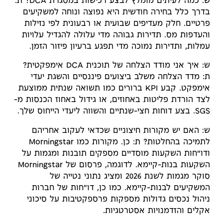
ש: כמה לעיתים מומלץ לבצע רכישות במסגרת DCA? ת:
בדרך כלל בחירה חודשית היא נפוצה ונוחה למשקיעים
פרטיים. חלק מעדיפים שבועית או רבעונית לפי נזילות
והעדפות מס. תדירות גבוהה מדי עלולה להגדיל עלויות
עמלות, ותדירות נמוכה מדי תפגע ברעיון פיזור הזמן.
ש: איך אני מודד הצלחה של תוכנית DCA אימפקטית?
ת: מדד הצלחה משלב ביצועים פיננסיים והשגת יעדי
אימפקט. קבע KPI ברורים כמו תשואה שנתית ממוצעת
לצד הורדת פליטות באחוזים, או גידול באחוז הכנסות מ-
SGS. בצע דוחות חצי-שנתיים והשווה ליעדי הייחוס שלך.
ש: האם יש מקורות חיצוניים שכדאי לעקוב אחריהם
לתמיכה בהחלטות? ת: כן. מקורות כמו Morningstar
ודו"חות השקעות מוסדיים מספקים תובנות ומגמות על
השקעות בנות-קיימא. לדוגמה, פרסום של Morningstar
סוקר מגמות לשנת 2026 ומציג נתוני נטייה של
המשקיעים לבנות-קיימא. כמו כן, דו"חות של חברות
ניהול נכסים גדולות מספקות פרספקטיבות על סיכוני
אקלים והזדמנויות אסטרטגיות.