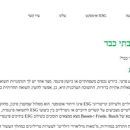
עה
ESG ואימפקט
עלינו
צרו קשר
בתי כבד
 כבד?
רטי, כיורש נכסים משפחתיים או כיועץ פיננסי. מצד אחד יש לך הזדמנויות תשוא
ק ושאלות אתיות ברורות. התשובה העדכנית היא, כן, אפשר להשיג תשואה תחרותית 
המעבר להשקעות שאינן כוללות דלקים פוסיליים ולשילוב קריטריוני ESG אינו וויתור אוטומטי. ה
הזדמנויות צמיחה חדשות. מחקרים מטא‑אנליטיים מצב
בתיקים פיננסיים
 התרחב במהירות, מ"מאות מיליארדי דולרים" לעשרות טריליונים במהלך העשור האחר