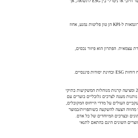
A: מחקרים רבים מצביעים על כך ששילוב ESG אינו פוגע בתשואה לאורך זמן ויכול להפחית תנודתיות. מטא‑אנליזות מראות קשר חיובי או ניטרלי בין ESG לתשואה, אך
A: מדידת השפעה מתחילה במיפוי ליעדי SDG הרלוונטיים, הגדרת KPI כמותיים לכל חברה, ודיווח שנתי עם ביקורת חיצונית. דוגמאות ל‑KPI הן טון פליטות נמנע, אחוז
 לטכנולוגיה מסוימת. סיכון נוסף הוא greenwashing במקרים שאין ביקורת עצמאית. הפתרון הוא פיזור נכסים,
A: כן, אך זה דורש זמן ומשאבים. התהליך כולל סינון חברות לפי הקריטריונים, בדיקת אחוזי הכנסות מפתרונות ברי‑קיימא, ניתוח דוחות ESG ובחינת יסודות פיננסיים.
היא הבית להשקעות אחראיות החלוץ בישראל בתחום ה״השקעות אחראיות״. החברה הוקמה בתחילת 2019 ומציעה קרנות מנוהלות המשקיעות בתיקי
ת מצטיינות, המתאפיינות בהתנהלות ארגונית וניהול סיכונים ברמה גבוהה (ESG), ובמקביל נותנות מענה לצרכים גלובליים בוערים עם
צועים עקביים העולים על מדדי הייחוס המקובלים,
ו מהווה הצעה להשקעה בשותפויות/במוצר
תונים ובצרכים המיוחדים של כל אדם.
וצרים השונים הינם בהתאם לתנאי