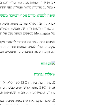
• בדוק אחוז הכנסות מפתרונות ברי‑קיימא ב
• שאל על מדיניות נזילות ועמלות לפני התחי
איפה למצוא מידע נוסף ותמיכה מעשי
אם אתה רוצה לקרוא עוד על מגמות השוק והשפעות רגול
רגולטורי ודרישות דיווח של הנציבות האירופ
של Morningstar מספקים תמונת מצב על תנועות הון לקרנות ברות קיימא
לסיכום אתה עומד מול בחירה: להשאיר מקו
שקיפות ויכולה להניב תשואות תחרותיות. ה
ולבחון מחדש את האינטרסים הפיננסיים והע
שאלות נפוצות
Q: מה ההבדל בין קרן ESG לקרן ללא דלקים פוסיליים?
ברורים ומוציאה מהתיק חברות שמפיקות הכנס
Q: האם השקעה אחראית באמת מניבה תשואה דומה להשקעה קונבנציונלית?