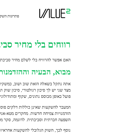
Ski
t
conten
פתרונות השק
רווחים בלי מחיר סבי
האם אפשר להרוויח בלי לשלם מחיר סביבתי
מבוא, הבעיה וההזדמנות
אתה נתקל בשאלה הזאת שוב ושוב, כמשקיע פ
מצד שני יש לך סיכון רגולטורי, סיכון שו
פועל באופן מבוסס נתונים, שקוף ומתודולוגי.
השפעה חברתית וסביבתית. לדוגמה, סקר מטא של Friede, Busch ו‑Bassen מצא ממצאים תומכים בשילוב ESG 
נוסף לכך, השוק הגלובלי להשקעות אחראיות