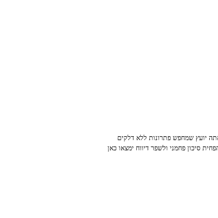
מתאים. אם אתה יועץ שמחפש פתרונות ללא דלקים
ית סיכון פחמני ולשפר דיווח ימצאו כאן