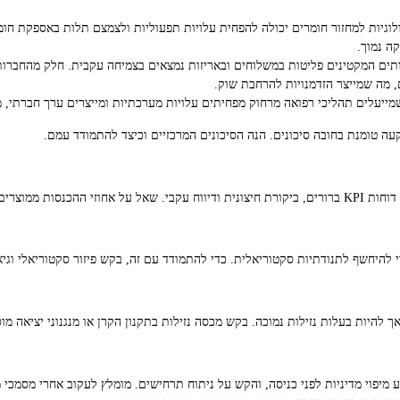
גיות למחזור חומרים יכולה להפחית עלויות תפעוליות ולצמצם תלות באספקת חומרי
קה נמוך.
רותים המקטינים פליטות במשלוחים ובאריזות נמצאים בצמיחה עקבית. חלק מהחברו
 מה שמייצר הזדמנויות להרחבת שוק.
שמייעלים תהליכי רפואה מרחוק מפחיתים עלויות מערכתיות ומייצרים ערך חברתי, מ
ה טומנת בחובה סיכונים. הנה הסיכונים המרכזיים וכיצד להתמודד עמם.
א ולא רק על "מטרות".
 להיחשף לתנודתיות סקטוריאלית. כדי להתמודד עם זה, בקש פיזור סקטוריאלי וגיאו
ך להיות בעלות נזילות נמוכה. בקש מכסה נזילות בתקנון הקרן או מנגנוני יציאה מו
מיפוי מדיניות לפני כניסה, והקש על ניתוח תרחישים. מומלץ לעקוב אחרי מסמכי מד