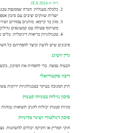
דוח ה‑IEA 2024
.
כלכלה מעגלית: חברה שממנפת טכנולו
יוצרות שווקים יציבים עם סיכון אספ
מזון בר קיימא: מותגים צמחיים ושי
משיתוף פעולה עם קמעונאים גדולים,
טכנולוגיות בריאות דיגיטלית: כלים 
סיכונים שיש לדעת וכיצד להפחיתם כל השקע
גרין וושינג
הבעיה נפוצה. כדי להפחית את הסיכון, בקש דוחות KPI ברורים, ביקורת חיצונית ודיווח עקבי. שאל על אחוזי ההכנסות ממוצרים ברי‑קיימ
ריכוז סקטוריאלי
תיק המגובה בעיקר בטכנולוגיות ירוקות עשוי
סיכון נזילות במניות קטנות
מניות קטנות יכולות להניב תשואות גבוהות א
סיכון רגולטורי ושינוי מדיניות
חוקי תמריץ או חקיקה יכולים להשתנות. בצע 