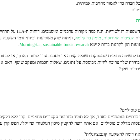
כל חברה כדי לאמוד מחויבות אמיתית.
יבות.
ת
טוריות, הנה כמה מקורות עדכניים ומוסמכים: דוחות ה‑IEA על תרחישי מעבר אנרגטי
ית
הנציבות האירופית, מימון בר קיימא
, וניתוח שוק משקיעות וכיווני זרמי השקעה 
.
Morningstar, sustainable funds research
ם לחשיפה פחמנית שמספקת תשואה קצרה אך מסכנת ערך לטווח הארוך, או לבחור
בחירה שלך צריכה להיות מבוססת על נתונים, שאלות חכמות ומעקב שוטף. האם את
רכיים שלך?
ות מדלקים פוסיליים. אם אתה רוצה להקטין סיכון רגולטורי ופיזיקלי, חפש קרן ע