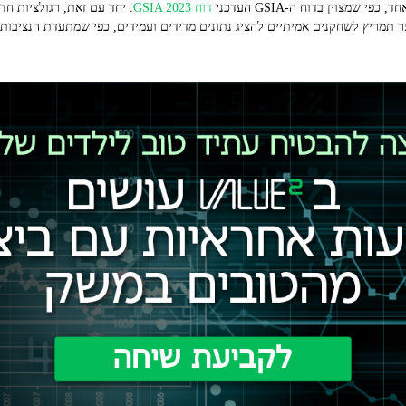
שמצוין בדוח ה‑GSIA העדכני
דוח GSIA 2023
. יחד עם זאת, רגולציות חד
וצר תמריץ לשחקנים אמיתיים להציג נתונים מדידים ועמידים, כפי שמתעדת הנציבות