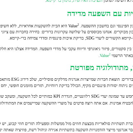
 ללא חשיפה לפחמן
הנציבות האירופית, מימון בר קיימא
.
חיות עם השפעה מדידה
2
יננסי וגם בחשבון ההשפעה. Value
היא הבית להשקעות אחראיות, ללא חשיפה
 איכות פיננסית ומדדי צמיחה ברי‑קיימא.
 בין סקטורים, פיזור גיאוגרפי ודיווח עקבי על מדדי השפעה. המדידה אצלנו היא 
2
 באתר הרשמי
Value
.
 מתודולוגיה מפורטת
אנחנו מתחילים עם סינון ע
ם ניתוח יסודות פיננסיים מקיף, הכולל בדיקת רווחיות, תזרים מזומנים חופשי, יחס ח
מדידת ההשפעה מתבצעת בשלבים: מיפוי לחמש עד שמונה יעדי SDG רלוונטיי
להבטיח אמינות. אם אתה רוצה פרטים על מוצרי ההשקעה שמיישמים את המתודולוג
 תשתיות סולאריות מבצעת חוזים מול ממשלות ומפעילה תזרים חוזי קבוע, יש לה