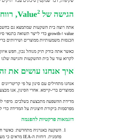
שקיפות, דבר שמקטין סיכונים עבור תיקים
2
הגישה של Value
, רוו
אתה רוצה בית השקעות שמתמצא גם בחשבון הפ
הכנסות משמעותיות ממוצרים ושירותים ברי‑קיימא הקשורים ליעדי SDG; בדיקת
כאשר אתה בודק תיק מנוהל נכון, חפש איזון
לקרוא עוד על בית ההשקעות והגישה שלנו
איך אנחנו עושים את זה,
ממוצרים ברי‑קיימא. אחרי הסינון, אנו מבצעי
מפרסמות ביקורת חיצונית על המדידה כדי 
דוגמאות פרקטיות להפנמה
השקעה באנרגיה מתחדשת: כאשר חברת
פחמנית. דוחות ה‑IEA מראים כי מעבר אנרגטי מייצר הזדמנויות השקעה בתשתיות אגירה וניהול רשת, פוזיציה שאתה יכול לנצל כמוכר נכסים עם הכנסות חוזרות