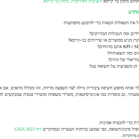
תחום מימון בר קיימא
הנציבות האירופית, מימון בר קיימא
.
שקיע
ל את השאלות הבאות כדי להימנע מהפתעות:
יים ומה הגבולות המדויקים?
ן מגיע ממוצרים או שירותים בני‑קיימא?
ים ומה תוצאותיה?
טוריאלי של התיק?
ד הן משפיעות על תשואה נטו?
ש לך חשבון השקעה של כ‑100,000 דולר ואתה מחפש חשיפה ציבורית נזילה לצד השפעה מדידה, זהו מסלול 
שמעותי. גם מוסדות כמו אוניברסיטאות, משרדי משפחה ומשרדי פנסיה שמבקשים להפח
פיל סיכון/תשואה, כפי שמוצג בדוחות תעשייה ובמחקרים
דוח GSIA 2023
.
 מיותרות.