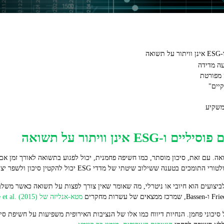
ה
עה מדידה
 מפורטת
קיים"
משקיע
ינן וויתור על תשואה
ה. עם זאת, סיכון מוסתר, כמו חשיפה פחמנית, יכול לפגוע בתשואה לאורך זמן אם 
שילוב שיטתי של מדדי ESG יכול להקטין סיכון ולשפר יציבות לטווח הארוך.
א‑אנליזות רבות מצאו שהקשר בין ESG לביצועים הוא חיובי או ניטרלי, מה שאומר שאין צורך לפצות על תשוא
מטא‑אנליזה של Friede et al. (2015)
 סיכוני פחמן. הנחיות דיווח כמו אלו של הנציבות האירופית משפיעות על חשיפת סי