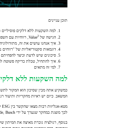
תוכן עניינים
למה השקעות ללא דלקים פוסיליים ו‑ESG אינן וויתור על תשוא
2
הגישה של Value
, רווחיות עם השפ
איך אנחנו עושים את זה, מתודולוגיה
דוגמאות סקטוריאליות של "רווחים נ
סיכונים שיש לדעת וכיצד להפחיתם
איך להתחיל, טבלת בדיקה פשוטה ל
למי זה מתאים
למה השקעות ללא דלקים פוסיליים ו‑ESG א
כמשקיע אתה מבין שסיכון הוא המקור לתשוא
המשאב. כיום יש ראיות מחקריות ותיעוד רגולטורי התומכים בטענה ש
מט
לכך מוצגת במחקר שנערך על ידי Friede, Busch ו‑Bassen, שמרכז ממצאים של עשרות מחקרים
בנוסף, רגולציה גוברת מאיצה את המיתון של