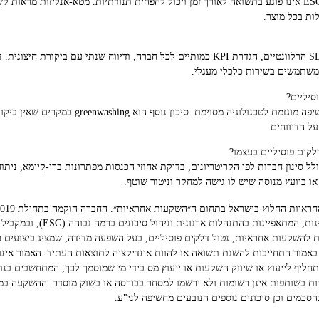
לות בכל מוצר.
משתמשים בשירות כלכלי מעגלי.
A: סיכון העיקרי הוא ריכוז סקטוריאלי או חשיפה מוגזמת
ל הדיווחים.
 ביועץ מנוסה שיש לו גישה למחקר וניטור שוטף.
השקעות מאוזנים של חברות ציבוריו
בוה (SDG). התוצאה-הבית להשקעות אחראיות, נטול דלקים פוסיליים, בעל השפעה מדידה, שמציג בי
ן באמור התחייבות להשגת תשואה או להוות אינדיקציה לתוצאות העתיד. האמור אינ
ו תחליף לייעוץ או שיווק השקעות או ייעוץ מס בידי מי שמוסמך לכך, המתחשבים בנ
ות בשותפות אינן רשומות ולא ירשמו למסחר בבורסה או בשוק מוסדר. ההשקעה במ
סכמים וכן סיכונים נוספים הנובעים מחשיפה לני"ע.