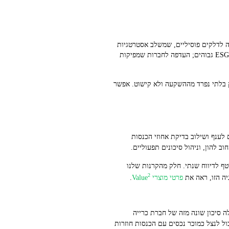
 לדלקים פוסיליים, שמשלב אסטרטגיות
value ו‑growth כדי לייצר תשואה בתנאי סיכון מבוקרים. אנחנו מבוססים על שלושה עקרונות ברורים: בחירה בחברות עם ציוני ESG גבוהים; העדפה לחברות שמפיקות
חלק בלתי נפרד מההשקעה ולא קישוט. אפשר
ל פי קריטריונים ברורים: הוצאת חברות שמייצרות אנרגיה מדלקים פוסיליים, שלב דירוג ESG מותאם לענף ושילוב בדיקת אחוזי הכנסות
וב להון, וניהול סיכונים תפעוליים.
ם, הגדרת KPI כמותיים לכל השקעה, ומעקב שוטף לדיווח שנתי. חלק מהקרנות שלנו
2
יה הזו, ראה את
פרטי מוצרי Value
.
 סיכון שונה מזה של חברת כרייה