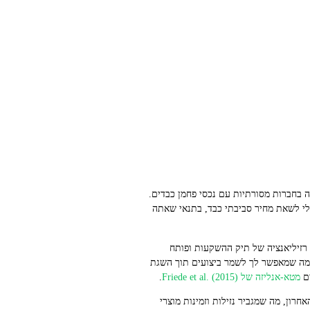
ה בחברות מסורתיות עם נכסי פחמן כבדים.
בלי לשאת מחיר סביבתי כבד, בתנאי שאתה
וא מסלול שמקטין סיכון, מחזק רזיליאנציה של תיק ההשקעות ופותח
יעים על קשרים חיוביים או ניטרליים בין ביצועי ESG לתשואה פיננסית, מה שמאפשר לך לשמר ביצועים תוך השגת
מטא‑אנליזה של Friede et al. (2015)
.
ון, מה שמגביר נזילות וזמינות מוצרי