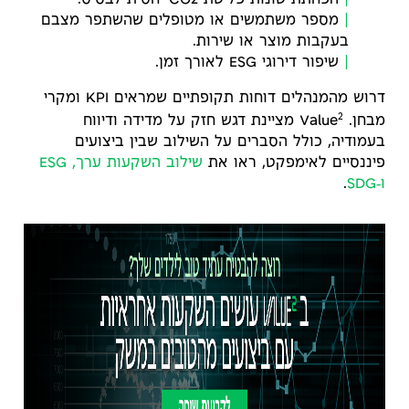
הפחתת טונות פליטת CO2 יחסית לבסיס.
מספר משתמשים או מטופלים שהשתפר מצבם
בעקבות מוצר או שירות.
שיפור דירוגי ESG לאורך זמן.
דרוש מהמנהלים דוחות תקופתיים שמראים KPI ומקרי
2
מבחן. Value
מציינת דגש חזק על מדידה ודיווח
בעמודיה, כולל הסברים על השילוב שבין ביצועים
פיננסיים לאימפקט, ראו את
שילוב השקעות ערך, ESG
ו‑SDG
.