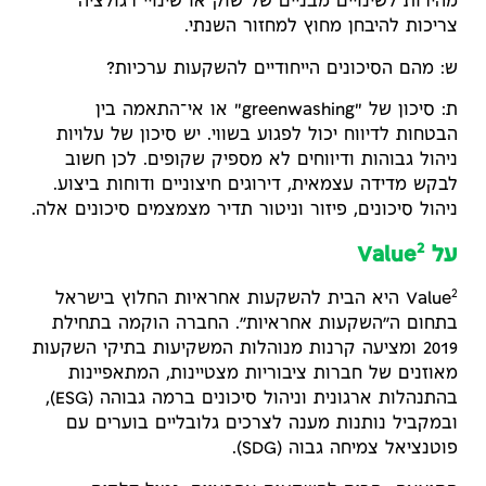
מהירות לשינויים מבניים של שוק או שינויי רגולציה
צריכות להיבחן מחוץ למחזור השנתי.
ש: מהם הסיכונים הייחודיים להשקעות ערכיות?
ת: סיכון של "greenwashing" או אי־התאמה בין
הבטחות לדיווח יכול לפגוע בשווי. יש סיכון של עלויות
ניהול גבוהות ודיווחים לא מספיק שקופים. לכן חשוב
לבקש מדידה עצמאית, דירוגים חיצוניים ודוחות ביצוע.
ניהול סיכונים, פיזור וניטור תדיר מצמצמים סיכונים אלה.
2
על Value
2
Value
היא הבית להשקעות אחראיות החלוץ בישראל
בתחום ה״השקעות אחראיות״. החברה הוקמה בתחילת
2019 ומציעה קרנות מנוהלות המשקיעות בתיקי השקעות
מאוזנים של חברות ציבוריות מצטיינות, המתאפיינות
בהתנהלות ארגונית וניהול סיכונים ברמה גבוהה (ESG),
ובמקביל נותנות מענה לצרכים גלובליים בוערים עם
פוטנציאל צמיחה גבוה (SDG).