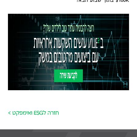
100K$ בתוך שבוע הבא?
חזרה לESG ואימפקט >