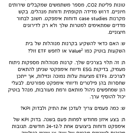
טונות פליטת CO2, מספר משתמשים שמקבלים שירותים
חיוניים. דרוש מדידה תקופתית ודוחות מנהלים. בקש
מקרנות case studies ודוחות אימפקט. חשוב לבחור
מדדים שמתאימים למטרות שלך ולא רק לדירוגים
חיצוניים.
ש: האם כדאי להשקיע בקרנות מנוהלות של בית
2
השקעות בוטיק כמו Value
או לחפש ETF זול?
ת: זה תלוי בצרכים שלך. קרנות מנוהלות מספקות ניתוח
מעמיק, בדיקות ESG ודיווח אימפקטי שניתן להתאים
לצרכים. ETFs מציעות עלות נמוכה ונזילות, אך ייתכן
שחסרות בהן פילטרים ודיווחי אימפקט מפורטים. לבעלי
הון שמחפשים ניהול מותאם ורמת מעורבות, מנהל בוטיק
יכול להוסיף ערך.
ש: כמה פעמים צריך לעדכן את התיק ולבדוק KPI?
ת: בצע איזון מחודש לפחות פעם בשנה. בדוק KPI של
אימפקט ודוחות ביצועים אחת ל‑12–24 חודשים. תגובות