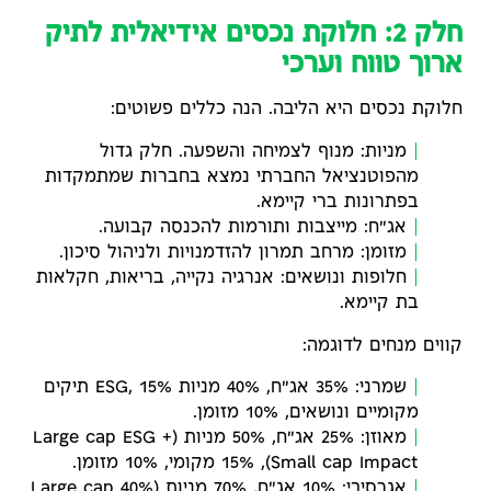
חלק 2: חלוקת נכסים אידיאלית לתיק
ארוך טווח וערכי
חלוקת נכסים היא הליבה. הנה כללים פשוטים:
מניות: מנוף לצמיחה והשפעה. חלק גדול
מהפוטנציאל החברתי נמצא בחברות שמתמקדות
בפתרונות ברי קיימא.
אג"ח: מייצבות ותורמות להכנסה קבועה.
מזומן: מרחב תמרון להזדמנויות ולניהול סיכון.
חלופות ונושאים: אנרגיה נקייה, בריאות, חקלאות
בת קיימא.
קווים מנחים לדוגמה:
שמרני: 35% אג"ח, 40% מניות ESG, 15% תיקים
מקומיים ונושאים, 10% מזומן.
מאוזן: 25% אג"ח, 50% מניות (Large cap ESG +
Small cap Impact), 15% מקומי, 10% מזומן.
אגרסיבי: 10% אג"ח, 70% מניות (40% Large cap