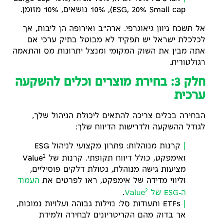
ESG, 20% Small cap), 10% נושאים, 10% מזומן.
אל תשכח גיוון גיאוגרפי. ארה"ב ואירופה הן ליבות, אך
לכלכלת ישראל יש תפקיד לא מבוטל בתיק ערכי אם
אתה מבין את השוק המקומי ומנצל יתרונות מס והתאמה
רגולטורית.
חלק 3: בחירת מוצרים וכלים להשקעה
ערכית
הבחירה בכלים צריכה להתאים ליכולת הניהול שלך,
לגודל ההשקעה ולדרישות הדיווח שלך:
קרנות מנוהלות: פתרון מקצועי לניהול ESG
2
ואימפקט, כולל דיווח תקופתי. קרנות של Value
מציעות גישה מנוהלת, נטולת דלקים פוסיליים,
וליווי מדידה של אימפקט, ראו לפרטים את
העמוד
2
ה‑ESG של Value
.
ETFs ותעודות סל: נזילות גבוהה ועלויות נמוכות,
אך בדוק מהם הקריטריונים לבחירה ולמידת