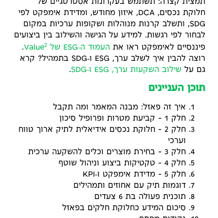
תמצית קצרה: תשתמש בעקרונות אסטרטגיים של
חלוקת נכסים, DCA, איזון מחודש, ומדידת אימפקט לפי
SDG, ותשלב קרנות מנוהלות ושקופות ערכיות במקום
לבחור לפי רגשות. למידע על הגישה והשילוב בין ביצועים
2
פיננסיים לאימפקט ראו את
העמוד ה‑ESG של Value
.
רוצה להבין איך לשלב ערך, ESG ו‑SDG בתמהיל? קרא
גם על
שילוב השקעות ערך, ESG ו‑SDG
.
תוכן העניינים
איך זה פאזל: מבנה המאמר ומה תקבל
חלק 1 – קביעת מטרות ופרופיל סיכון
חלק 2 – חלוקת נכסים אידיאלית לתיק ארוך טווח
וערכי
חלק 3 – בחירת מוצרים וכלים להשקעה ערכית
חלק 4 – טקטיקות ביצוע וניהול שוטף
חלק 5 – מדידת אימפקט ו‑KPI
דוגמות תיק עם אחוזים ותמהילים
תוכנית פעולה בת 6 צעדים
סיכום המידע כחלוקת חלקים בפאזל