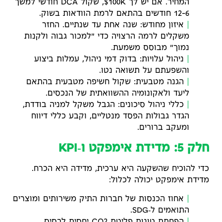
המחיר. אם יש לך 100K$, שקול DCA חודשי למשך
6–12 חודשים בהתאם לרמת הוודאות בשוק.
איזון מחודש: שנה אחת עד שנתיים. החזר
משקלים לרמה הרצויה כדי "למכור גבוה ולקנות
נמוך" מבוסס משמעת.
ניהול עלויות: בדוק דמי ניהול, עמלות ביצוע
והשפעתם על תשואה נטו.
הגנה מטבעית: שקול חשיפה מטבעית בהתאם
ליעד ולאקונומיה ההשוואתית של הנכסים.
כללי ניהול סיכונים: הגבל משקל למניה בודדת,
הגדר גבולות הפסד מנטליים, וקבע כללי דיווח
ומעקב ברורים.
חלק 5: מדידת אימפקט ו‑KPI
כדי להוכיח שהשקעה היא ערכית, מדידה היא הכרח.
מדידת אימפקט יכולה לכלול:
אחוז הכנסות של חברות התיק משירותים ומוצרים
התואמים ל‑SDG.