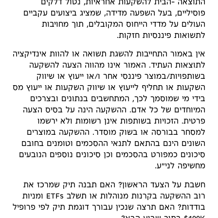
התוצאה -הבית להשקעות אחראיות, נטול דלקים
פוסיליים, בעל השפעה מדידה, שמציג ביצועים עקביים
העולים על מדדי הייחוס המקובלים, תוך מחויבות
לתשואות פיננסיות חזקות.
אין באמור התחייבות להשגת תשואה או להוות אינדיקציה
לתוצאות העתיד. האמור אינו מהווה הצעה להשקעה
בשותפויות/במוצר פיננסי אחר ו/או ייעוץ או שיווק
השקעות או תחליף לייעוץ או שיווק השקעות או ייעוץ מס
בידי מי שמוסמך לכך, המתחשבים בנתונים ובצרכים
המיוחדים של כל אדם. ההשקעה הינה על בסיס הצעה
פרטית. הזכויות בשותפות אינן רשומות ולא ירשמו
למסחר בבורסה או בשוק מוסדר. ההשקעה במוצרים
השונים הינם בהתאם לתנאי ההסכמים וטומנים בחובם
סיכונים כמפורט בהסכמים וכן סיכונים נוספים הנובעים
מחשיפה לני"ע.
חשבת על הצעד הראשון? האם תבנה תיק שמרכז את
רוב ההשקעה בקרנות מנוהלות או תשלב ETFs ומניות
בודדות? האם תרצה שנכין עבורך דוגמת תיק לפי פרופיל