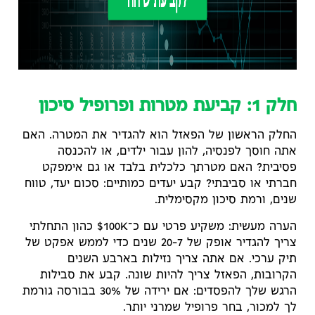
חלק 1: קביעת מטרות ופרופיל סיכון
החלק הראשון של הפאזל הוא להגדיר את המטרה. האם
אתה חוסך לפנסיה, להון עבור ילדים, או להכנסה
פסיבית? האם מטרתך כלכלית בלבד או גם אימפקט
חברתי או סביבתי? קבע יעדים כמותיים: סכום יעד, טווח
שנים, ורמת סיכון מקסימלית.
הערה מעשית: משקיע פרטי עם כ־100K$ כהון התחלתי
צריך להגדיר אופק של 7–20 שנים כדי לממש אפקט של
תיק ערכי. אם אתה צריך נזילות בארבע השנים
הקרובות, הפאזל צריך להיות שונה. קבע את סבילות
הרגש שלך להפסדים: אם ירידה של 30% בבורסה גורמת
לך למכור, בחר פרופיל שמרני יותר.