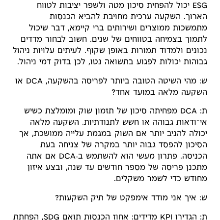
ESG יכול להפחית סיכון מטה ולשפר יציבות לטווח
הארוך. השקעה ערכית מחויבת להביא הכנסות
מתמשכות ממוצרים ושירותים ברי קיימא, דבר שיכול
לתמוך בצמיחה בטווחים של שנים. חשוב לבחור מדדים
נכונים ולמדוד תמורות באופן שקוף. לעיתים עלויות ניהול
גבוהות יכולות לפגוע בתשואה נטו, לכן בדוק דמי ניהול.
ש: מהי השיטה הטובה ביותר לפריסה בהשקעה, DCA או
השקעה מלאה במועד אחד?
ת: DCA מפחיתה סיכון של תזמון שוק ומומלצת כשיש
אי־ודאות גבוהה או חשש לתנודתיות. השקעה מלאה
יכולה להניב יותר אם השוק במגמת עלייה ממושכת, אך
הסיכון להפסד גבוה יותר במקרה של צניחה בעת
הכניסה. פתרון מעשי הוא להשתמש ב‑DCA אם אתה
מתכנן פריסה של מספר חודשים עד שנה, ובצע איזון
מחודש כדי לשמר משקלים.
ש: איך אני מודד אימפקט של תיק השקעות?
ת: הגדירו KPI מדידים: אחוז הכנסות תואם SDG, הפחתת