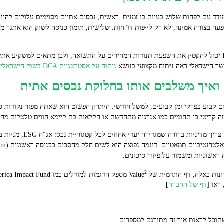
 עם לפחות שלוש בעיות בו זמנית. ראשית, נכסים אתיים מסוימים עלולים להיות 
עה בצורה אמינה, לא רק לייפות דו"חות. שלישית, תזמון כניסה לשוק הוא אתגר מרכ
המחקר בשוק המקומי מצביע על כך ש־DCA יכול להקטין את השפעת תנודות המחירים על התשואה, ולכן מתאים
ניתוח על אסטרטגיית DCA בשוק הישראלי
.
ום קבוע בפרקי זמן קבועים, למשל חודשי. היתרון הפשוט הוא שאתה מפזר נקודות כ
ראשוניות ומשמור על פיזור סיכונים.
2
ת כאלה, דף התדמית של Value
ראו [
דף של החברה
]
תוכל לראות איך זה מתורגם למספרים.