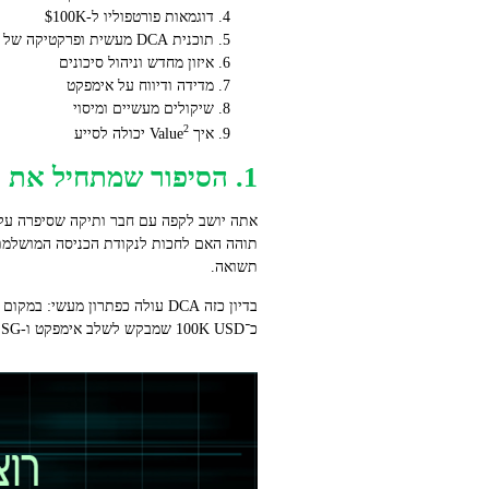
דוגמאות פורטפוליו ל‑$100K
תוכנית DCA מעשית ופרקטיקה של עלויות
איזון מחדש וניהול סיכונים
מדידה ודיווח על אימפקט
שיקולים מעשיים ומיסוי
2
איך Value
יכולה לסייע
1. הסיפור שמתחיל את השאלה
אתה יושב לקפה עם חבר ותיקה שסיפרה על 
תוהה האם לחכות לנקודת הכניסה המושלמת א
תשואה.
בדיון כזה DCA עולה כפתרון מ
כ־100K USD שמבקש לשלב אימפקט ו‑ESG, זה יכול להיות השילוב בין משמעת פיננסית להשפעה אמיתית.