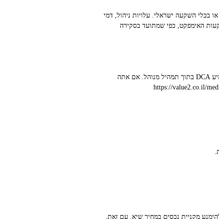
ו בכלי השקעה ישראלי. עלויות ניהול, דמי
 היזמות החברתית וההשקעות האימפקט, כפי שמתועד בסקירה
Value2 מציעה מודלים מנוהלים שמתאימים בדיוק למה שתיארנו: סינון קפדני, שילוב מדדי SDG, ומוצרים שמאפשרים לך להטמיע DCA בתוך תמהיל מנוהל. אם אתה
ו משמעת פיננסית פוגשת מדידה אמינה של אימפקט, כדאי לבחון את המודלים המוצגים ב([דף של החברה]((https://value2.co.il/media-
 להימנע מקניית נכסים במחיר שיא. עם זאת,