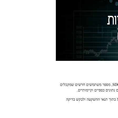
כדי להבטיח שההשקעה שלך באמת משפיעה, הגדר KPI ברורים: טון CO2 שנחסך, אחוז הכנסות מחברות שמפתחות פתרונות SDG, מספר משתמשים חדשים שמקבלים
נתונים כספיים וקיימותיים.
מחקרים מעידים על כך שמשקיעים פרטיים ומוסדיים נותנים עדיפות לדיווח שקוף ומדיד על אימפקט. אפשר להטמיע מדדי SDG בתוך תנאי ההשקעה ולבקש בדיקה