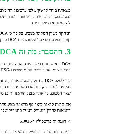
כשאתה בוחר להשקיע לפי ערכים אתה מתמודד
נכסים מסורתיים. שנית, יש צורך למדוד השפ
להחלטות אימפולסיביות.
קצר. למידע נוסף על אסטרטגיית DCA בהקשר הישראלי ראה ניתוח מקצועי בנושא
3. ההסבר: מה זה DCA ואיך משלבים אותו בחלוקת נכסים אתית
DCA היא שיטת רכישה שבה אתה קונה סכ
במחיר שיא. עבור השקעות אימפקט ו‑ESG זה קריטי כי תחומים כמו אנרגיה מתחדשת או חקלאות בת קיימא חווים טלטלות מחירים לעתים תכופות.
שאר הסכום. כך אתה מנצל הזדמנויות כניסה 
אם תרצה לראות כיצד גוף מקצועי מציג פתרונו
דוגמאות לחלק המנוהל והנזיל בתמהיל שלך, 
4. דוגמאות פורטפוליו ל‑$100K
כעת נעבור למספר פרופילים מעשיים, כדי ש