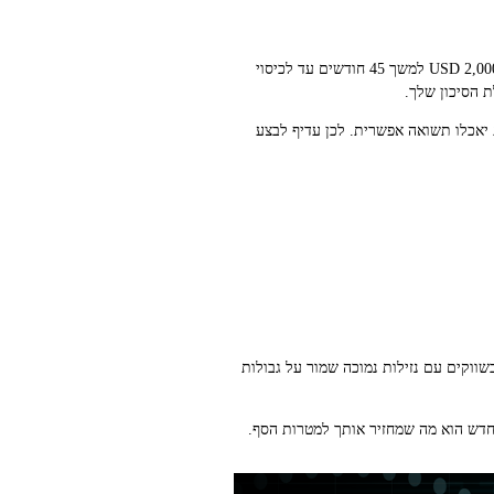
תוכנית אופיינית למישהו שמתחיל עם 100K USD יכולה להיראות כך: כניסה ראשונית של 10,000 USD, ואז DCA חודשי של 2,000 USD למשך 45 חודשים עד לכיסוי
יאכלו תשואה אפשרית. לכן עדיף לבצע
rebalan רבעוני או שנתי, או לפי טריגר אחוזי שינוי של ±5–10% משיעור היעד. בשווקים עם נזילות נמוכה שמור על גבולות