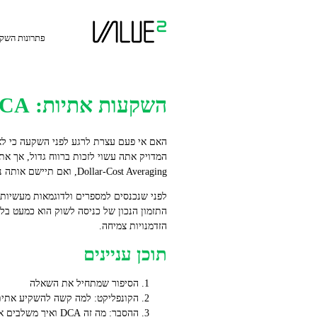
Ski
t
conten
פתרונות השק
השקעות אתיות: DCA וחלוקת נכסים
האם אי פעם עצרת לרגע לפני השקעה כי לא 
המדויק אתה עשוי לזכות ברווח גדול, אך א
Dollar‑Cost Averaging, ואם תיישם אותה נכון בתוך חלוקת נכסים אתית, היא יכולה להפוך את ההשקעה שלך בדרך עקבית ובטוחה יותר.
הזדמנויות צמיחה.
תוכן עניינים
הסיפור שמתחיל את השאלה
הקונפליקט: למה קשה להשקיע אתית 
ההסבר: מה זה DCA ואיך משלבים אותו בחלוקת נכסים אתית