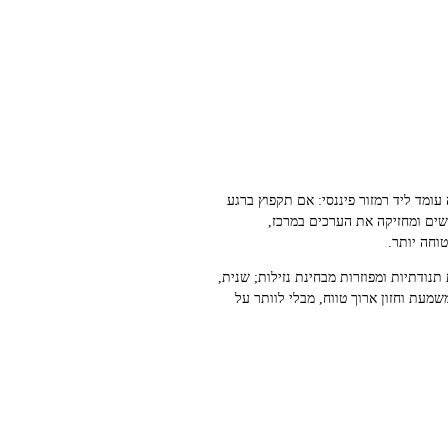
ומד ליד רמזור פיננסי: אם תקפוץ ברגע
שים ומחזיקה את הערכים במרכז,
ת, חשוב להבין שתי עובדות פשוטות: ראשית, השקעות אימפקט ו‑ESG יכולות להיות תנודתיות ומפוזרות מבחינת נזילות; שנית,
ן, השילוב של DCA עם תמהיל ערכי מדוד נותן לך משמעת וחזון ארוך טווח, מבלי לוותר על