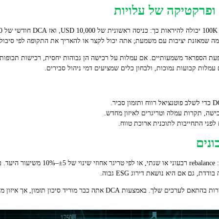
פעת הספראד משמעותיים. אם עמלות על רכישה הן גבוהות יחסית, רכישות תכופות 
מלות קבועות נמוכות, ולבחון כלים שמציעים דמי ניהול סבירים.
כישה, תקרות עמלה וטריגרים לאיזון מחדש.
לפני התחייבות לתוכנית ארוכת טווח.
איזון מחדש שומר על העוגן שלך. כלל פשוט: ce
ת, גם אם היא נושאת דירוג ESG גבוה.
כבר מוריד סיכון תזמון, אך איזון מחדש הוא מה שמחזיר אותך למטרות הסף.