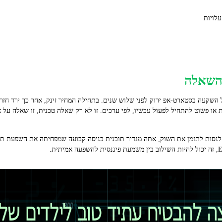
השקעה בסטארט‑אפ ירוק לפני שלוש שנים. בתחילה המחיר זינק, אחר כך ירד חזר
ו פשוט להתחיל לפעול עכשיו, לפי ערכים. זו לא רק שאלה טכנית, זו שאלה על 
עשי: במקום לנסות לתזמן את השוק, אתה מגדיר תוכנית כניסה קבועה שמפחיתה את השפעת