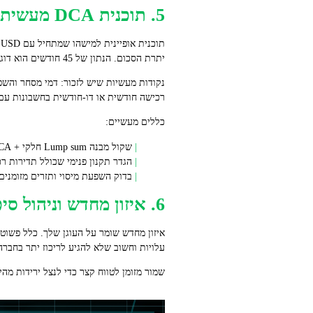
5. תוכנית DCA מעשית ופרקטיקה של עלויות
יתרת הסכום. הנתון של 45 חודשים הוא דוגמה שמאזנת יציבות עם משמעת; אתה יכול לקצר או להאריך את התקופה לפי סיבולת הסיכון שלך.
נקודות מעשיות שיש לזכור: דמי מסחר והש
רכישה חודשית או דו‑חודשית בחשבונות עם ע
כללים מעשיים:
שקול מבנה Lump sum חלקי + DCA כדי לשלב פוטנציאל רווח ותזמון סביר.
הגדר תקנון פנימי שכולל תדירות ר
בדוק השפעת מיסוי ותזרים מזומנים 
6. איזון מחדש וניהול סיכונים
עלויות וחשוב שלא להגיע לריכוז יתר בחברה בודד
שמור מזומן לטווח קצר כדי לנצל ירידות מהירות בהתאם לערכים שלך. באמצעות DCA אתה 