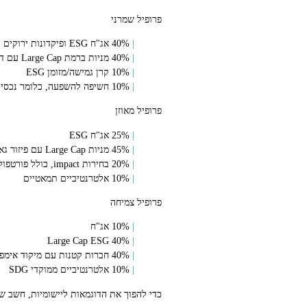
פרופיל שמרני
40% אג"ח ESG ופיקדונות ירוקים
40% מניות ברמת Large Cap עם דירוג ESG טוב
10% קרן גמישה/מזומן ESG
10% חשיפה להשפעה, כלומר נכסים מסוג impact equity בחברות קטנות
פרופיל מאוזן
25% אג"ח ESG
45% מניות Large Cap עם פיזור גאוגרפי (כולל צפון אמריקה)
20% בחירות impact, כולל פורטפוליו ישראלי בדגש על SDG
10% אלטרנטיביים תמאטיים
פרופיל צמיחה
10% אג"ח
40% Large Cap ESG
40% חברות קטנות עם מיקוד אימפקט ותמאטיים (small cap)
10% אלטרנטיביים ממוקדי SDG
כדי להפוך את הדוגמאות ליישומיות, חשב שהתחלת עם 10–20% ככניסה ראשונית והשאר מפוזר ברכישות חודשיות. כך אתה 