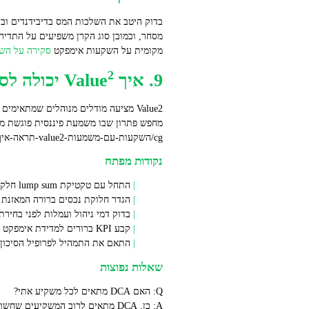
בדוק היטב את השלכות המס בדיבידנדים וברו
מקומית על השקעות אימפקט
סקירה על הש
2
9. איך Value
יכולה לסי
cg/השקעות-עם-משמעות-value2-תראה-איך).
נקודות מפתח
התחל עם טקטיקת lump sum חלקי + DCA חודשי כדי לשלב פוטנציאל רווח ופיזור סיכון.
הגדר חלוקת נכסים ברורה המאזנת נזילות, יציבות
בדוק דמי ניהול ועמלות לפני בחירת תדירות DCA; רכישות חודשיות עדיפות לעתים על רכישות
קבע KPI ברורים למדידת אימפקט (כגון CO2, הכנסות SDG) ודאג לדיווח שקוף תקופתי.
התאם את התמהיל לפרופיל הסיכון, 
שאלות נפוצות
Q: האם DCA מתאים לכל משקיע אתי?
A: כן, DCA מתאים לרוב המשקיעי