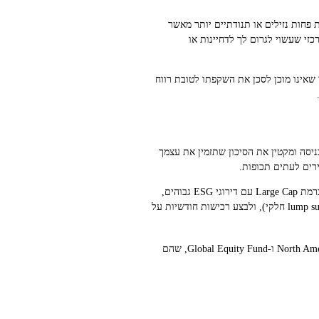
פחות נזילים או תנודתיים יותר מאשר
זי שעשוי לגרום לך לדחיינות או
 למשקיע אתי שאינו מוכן לסכן את השקפתו לטובת רווח
ניסה ומקטין את הסיכון שתזמין את עצמך
כדי לשלב DCA בחלוקת נכסים אתית, אתה צריך מדיניות ברורה שמגדירה יעדי אחוזים לכל קטגוריית נכס: אג"ח ESG, מניות ברמת Large Cap עם דירוגי ESG גבוהים,
חשיפה לחברות קטנות עם השפעה ברורה, ואלטרנטיביים תמאטיים. דוגמה נפוצה היא לשים חלק מהסכום ככניסה ראשונית (lump sum חלקי), ולבצע רכישות חודשיות על
מספק הדגמות למודלים כמו North America Impact Fund ו‑Global Equity Fund, שהם