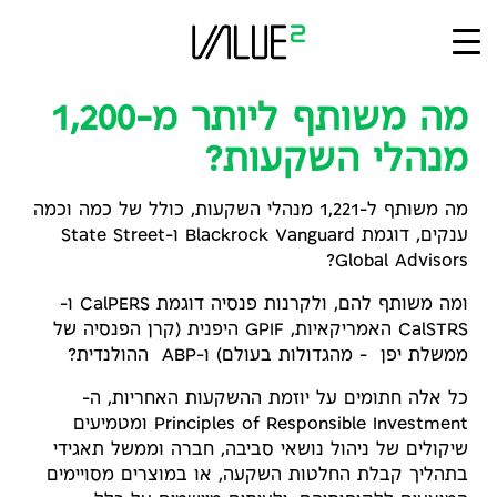
Ski
t
conten
מה משותף ליותר מ-1,200
מנהלי השקעות?
מה משותף ל-1,221 מנהלי השקעות, כולל של כמה וכמה
ענקים, דוגמת Blackrock Vanguard ו-State Street
Global Advisors?
ומה משותף להם, ולקרנות פנסיה דוגמת CalPERS ו-
CalSTRS האמריקאיות, GPIF היפנית (קרן הפנסיה של
ממשלת יפן – מהגדולות בעולם) ו-ABP ההולנדית?
כל אלה חתומים על יוזמת ההשקעות האחריות, ה-
Principles of Responsible Investment ומטמיעים
שיקולים של ניהול נושאי סביבה, חברה וממשל תאגידי
בתהליך קבלת החלטות השקעה, או במוצרים מסויימים