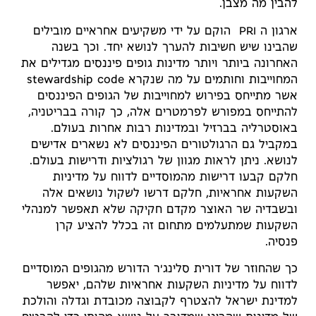
להבין מה מצבן.
ארגון ה PRI הוקם על ידי משקיעים אחראיים מובילים
שהבינו שיש חשיבות להערך לנושא יחד. וכך בשנה
האחרונה ביותר ויותר מדינות גופים פיננסים מגדילים את
המחוייבות וחותמים על מה שנקרא stewardship code
אשר מתייחס בפירוש למחוייבות של הגופים הפיננסים
להתייחס במפורש לפרמטרים אלה, כך קורה בבריטניה,
באוסטרליה בברזיל ובמדינות רבות אחרות בעולם.
במקביל גם הרגולטורים הפיננסים לא נשארים אדישים
לנושא. ניתן לראות מגוון של רגולציות ודרישות בעולם.
חלקם קבעו דרישות מהמוסדיים לדווח על מדיניות
השקעות אחראיות, חלקם דרשו לשקול נושאים אלה
ובשבדיה שר האוצר מקדם חקיקה שלא תאפשר למנהלי
השקעות שמתעלמים מתחום זה בכלל להציע קרן
פנסיה.
כך שהחוזר של דורית סלינג'ר הדורש מהגופים המוסדיים
לדווח על מדיניות השקעות אחראיות שלהם, יאפשר
למדינת ישראל להצטרף לקבוצה מכובדת וגדלה והולכת