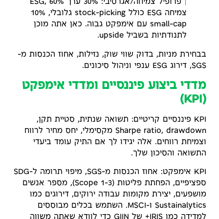
פרופיל צמיחה/אגרסיבי: 30% ערך ESG, 60%
צמיחה ESG כולל stock-picking גלובלי, 10%
small-cap עם אימפקט גבוה. כאן אתה מוכן
לתנודתיות בשביל upside.
בבחירת מניות, בדוק שווי שוק, נזילות, אחוז הכנסות מ-
SGS, דירוג ESG ענפי וניהול סיכונים.
מדדי ביצוע פיננסיים ומדדי אימפקט
(KPI)
KPI פיננסיים קריטיים: תשואה שנתית, סטיית תקן,
Sharpe ratio, drawdown מקסימלי, יחס מחיר לרווח
וצמיחת רווחים. אלה יגידו לך אם התיק עומד ביעדי
התשואה והסיכון שלך.
KPI אימפקט: אחוז הכנסות מ-SGS, מיפוי תרומה ל-SDG
ספציפיים, הפחתת פליטות (Scope 1-3), מספר אנשים
מושפעים, יצירת מקומות עבודה ירוקים, דירוגים כמו
Sustainalytics ו-MSCI. השתמש בכלים מבוססים
למדידה כמו IRIS+ של GIIN כדי לוודא שאתה משווה