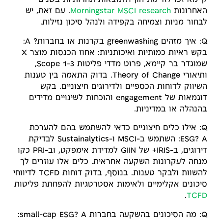
קיימא זכו לזרימת הון ולתוצאות תחרותיות בשנים
האחרונות
MSCI research
Morningstar
. עם זאת, יש
לבחור מניות וצמיחה בקפידה ולנהל סיכון נזילות.
Q: איך מזהים greenwashing בקרנות או בחברות? A:
בקש ראיות כמותיות ואיכותניות: אחוז הכנסות מוצר X
שמוגדר בר קיימא, פרוט מדדי פליטות Scope 1-3,
ותיאורי Theory of Change. בדוק התאמה בין טענות
השיווק לדוחות הכספיים ולדירוגים חיצוניים. בקש
דוגמאות של engagement והוכחות לשינויים מדידים
בהנהלה או במדיניות.
Q: אילו כלים חיצוניים כדאי להשתמש בהם להערכת
ESG? A: השתמש ב-MSCI ו-Sustainalytics לבדיקת
דירוגים, ב-IRIS+ של GIIN למדידת אימפקט, וב-PRI כקו
מנחה לעקרונות השקעה אחראית. כלים אלו עוזרים לך
להשוות ולבקר טענות. בנוסף, בדוק דוחות TCFD לדיווחי
סיכונים אקלימיים ולאימות אסטרטגיות להפחתת פליטות
.
TCFD
Q: מה הסיכונים בהשקעה בחברות small-cap ESG? A: