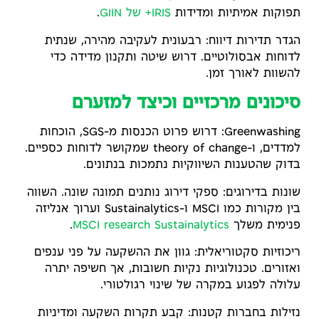
תפוקות אמיתיות ומדידות
IRIS+ של GIIN
.
הגדר תדירות דיווח: רבעונית לעקיבה מהירה, שנתית
לדוחות אבסולוטיים. דרוש שיטה ותקנון מדידה כדי
להשוות לאורך זמן.
סיכונים מרכזיים וכיצד למזערם
Greenwashing: דרוש פרוט הכנסות מ-SGS, הוכחות
למדדים, ו-theory of change שמקושר לדוחות כספיים.
בדוק שהטענות השיווקיות נתמכות בנתונים.
שונות בדירוגים: ספקי דירוג נותנים תמונה שונה. השווה
בין מקורות כמו MSCI ו-Sustainalytics וערוך אנליזה
פנימית משלך
Sustainalytics
MSCI research
.
ריכוזיות סקטוריאלית: גוון את ההשקעה על פני ענפים
ואזורים. טכנולוגיות נקיות חשובות, אך חשיפה יתרה
עלולה לפגוע במקרה של שינוי רגולטורי.
נזילות בחברות קטנות: קבע תקרות השקעה ומדיניות