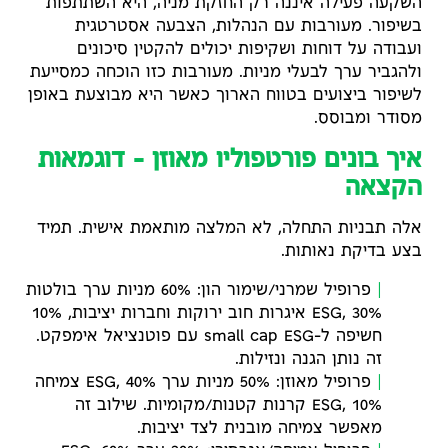
השקעה פעילה איננה רק החזקת מניה, היא השתתפות
בשיפור. מעורבות עם הנהלות, הצבעה אסטרטגית
ועבודה על דוחות ושקיפות יכולים להקטין סיכונים
ולהגביר ערך לבעלי מניות. מעורבות כזו הוכחה כמסייעת
לשיפור ביצועים בטווח הארוך כאשר היא מבוצעת באופן
מסודר ומבוסס.
איך בונים פורטפוליו מאוזן – דוגמאות
הקצאה
אלה תבניות התחלה, לא המלצה מותאמת אישית. תמיד
בצע בדיקת נאותות.
פרופיל שמרני/שימור הון: 60% מניות ערך בולטות
ESG, 30% איגרות חוב ירוקות וחברות יציבות, 10%
חשיפה ל-small cap ESG עם פוטנציאל אימפקט.
זה נותן הגנה ונזילות.
פרופיל מאוזן: 50% מניות ערך ESG, 40% צמיחה
ESG, 10% קרנות קטנות/מקומיות. שילוב זה
מאפשר צמיחה מובנית לצד יציבות.