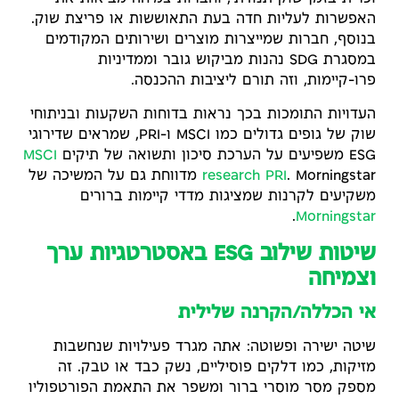
האפשרות לעליות חדה בעת התאוששות או פריצת שוק.
בנוסף, חברות שמייצרות מוצרים ושירותים המקודמים
במסגרת SDG נהנות מביקוש גובר וממדיניות
פרו-קיימות, וזה תורם ליציבות ההכנסה.
העדויות התומכות בכך נראות בדוחות השקעות ובניתוחי
שוק של גופים גדולים כמו MSCI ו-PRI, שמראים שדירוגי
ESG משפיעים על הערכת סיכון ותשואה של תיקים
MSCI
PRI
research
. Morningstar מדווחת גם על המשיכה של
משקיעים לקרנות שמציגות מדדי קיימות ברורים
.
Morningstar
שיטות שילוב ESG באסטרטגיות ערך
וצמיחה
אי הכללה/הקרנה שלילית
שיטה ישירה ופשוטה: אתה מגרד פעילויות שנחשבות
מזיקות, כמו דלקים פוסיליים, נשק כבד או טבק. זה
מספק מסר מוסרי ברור ומשפר את התאמת הפורטפוליו