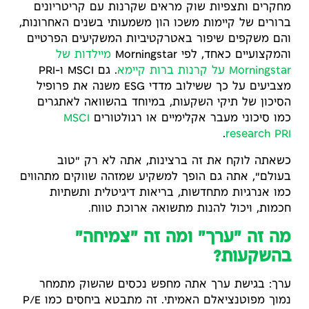
מחקרים ותצפיות שוק מראים שקרנות עם קריטריונים
ברורים של קיימות משכו הון משמעותי בשנים האחרונות,
והם משקפים שיפור באטרקטיביות המשקיעים הפרטיים
והמקצועיים כאחד, לפי Morningstar
מיילדות של
Morningstar על קרנות ברות קיימא
. גם MSCI ו-PRI
מצביעים על כך ששילוב מדדי ESG משנה את פרופיל
הסיכון של תיקי השקעות, במיוחד בהשוואה לאתגרים
כמו סיכוני מעבר אקלימיים או רגולטורים
MSCI
.
research
PRI
כשאתה לוקח את זה ברצינות, אתה לא רק "טוב
בעולם", אתה גם הופך למשקיע שמזהה שווקים מתהווים
כמו אנרגיות מתחדשות, בריאות דיגיטלית ותשתיות
חכמות, ויכול להנות מתשואה ארוכת טווח.
מה זה "ערך" ומה זה "צמיחה"
בהשקעות?
ערך: בגישת ערך אתה מחפש נכסים שהשוק מתמחר
נמוך מפוטנציאלם האמיתי. זה מתבטא ביחסים כמו P/E