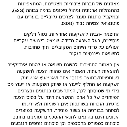
מאוזנים של חברות ציבוריות מצטיינות, המתאפיינות
בהתנהלות ארגונית וניהול סיכונים ברמה גבוהה (ESG),
ובמקביל נותנות מענה לצרכים גלובליים בוערים עם
פוטנציאל צמיחה גבוה (SDG).
התוצאה -הבית להשקעות אחראיות, נטול דלקים
פוסיליים, בעל השפעה מדידה, שמציג ביצועים עקביים
העולים על מדדי הייחוס המקובלים, תוך מחויבות
לתשואות פיננסיות חזקות.
אין באמור התחייבות להשגת תשואה או להוות אינדיקציה
לתוצאות העתיד. האמור אינו מהווה הצעה להשקעה
בשותפויות/במוצר פיננסי אחר ו/או ייעוץ או שיווק
השקעות או תחליף לייעוץ או שיווק השקעות או ייעוץ מס
בידי מי שמוסמך לכך, המתחשבים בנתונים ובצרכים
המיוחדים של כל אדם. ההשקעה הינה על בסיס הצעה
פרטית. הזכויות בשותפות אינן רשומות ולא ירשמו
למסחר בבורסה או בשוק מוסדר. ההשקעה במוצרים
השונים הינם בהתאם לתנאי ההסכמים וטומנים בחובם
סיכונים כמפורט בהסכמים וכן סיכונים נוספים הנובעים