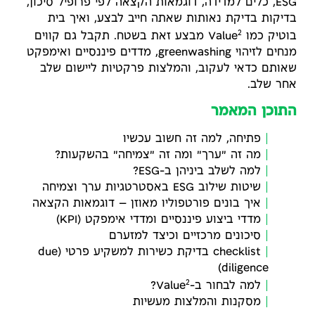
ESG, כלים למדידה, דוגמאות הקצאה לפי פרופיל סיכון,
בדיקות בדיקת נאותות שאתה חייב לבצע, ואיך בית
2
בוטיק כמו Value
מבצע זאת בשטח. תקבל גם קווים
מנחים לזיהוי greenwashing, מדדים פיננסיים ואימפקט
שאותם כדאי לעקוב, והמלצות פרקטיות ליישום שלב
אחר שלב.
התוכן המאמר
פתיחה, למה זה חשוב עכשיו
מה זה "ערך" ומה זה "צמיחה" בהשקעות?
למה לשלב ביניהן ב-ESG?
שיטות שילוב ESG באסטרטגיות ערך וצמיחה
איך בונים פורטפוליו מאוזן — דוגמאות הקצאה
מדדי ביצוע פיננסיים ומדדי אימפקט (KPI)
סיכונים מרכזיים וכיצד למזערם
checklist בדיקת כשירות למשקיע פרטי (due
diligence)
2
למה לבחור ב-Value
?
מסקנות והמלצות מעשיות