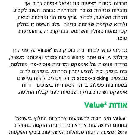
חברות קטנות מציעות פוטנציאל צמיחה גבוה אך
סובלות מנזילות נמוכה ותנודתיות גבוהה. חשוב לקבוע
תקרות השקעה, לבדוק שוקי גיוס הון ומדיניות יציאה,
ולוודא שקיימת שקיפות בדיווח. שלב חשיפה זו בחלק
קטן מהפורטפוליו והשתמש בבדיקות רקע והוערכות
מוצר.
2
Q: מתי כדאי לבחור בית בוטיק כמו Value
על פני קרן
גדולה? A: אם אתה מחפש ניתוח כמותי ואיכותני מעמיק,
מדידה פנימית של אימפקט ומדיניות פוסיל-פרי מוחלטת,
בית בוטיק יכול להציע יתרון תחרותי. בוטיקים לרוב
מבצעים stock-picking מדויק ויכולים להיות גמישים
במעורבות פעילה. בדוק היסטוריית ביצועים, דוחות
אימפקט ושיטות בדיקה פנימיות לפני קבלת החלטה.
2
אודות Value
2
Value
היא הבית להשקעות אחראיות החלוץ בישראל
בתחום ה״השקעות אחראיות״. החברה הוקמה בתחילת
2019 ומציעה קרנות מנוהלות המשקיעות בתיקי השקעות