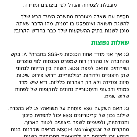
מוגבלת לצמיחה והגדל לפי ביצועים ומדידה.
תסיים עם שאלה מעוררת מחשבה הצעד הבא שלך
להשגת תשואה ואימפקט בו זמנית, מהו הדבר שאתה
מוכן לשנות בתיק ההשקעות שלך כבר בחודש הקרוב?
שאלות נפוצות
Q: איך אני מודד אחוז הכנסות מ-SGS בחברה? A: בקש
מהחברה או מהקרן דוח שמפרט הכנסות לפי מוצרים
ושירותים ותואם למפת SDG. השווה בין הדיווח לנתוני
שוק חיצוניים ולדוחות רגולטוריים. דרוש פירוט שיטות
סיווג ומדידה ולא רק הצהרות כלליות. ודא שיש מדד
כמותי ורבעוני והיסטוריית נתונים לתקופות של לפחות
שלוש שנים.
Q: האם השקעה ESG פוסחת על תשואה? A: לא בהכרח.
שילוב נכון של קריטריונים ESG יכול להפחית סיכון
ותנודתיות, ולפעמים לשפר ביצועים לטווח הארוך.
מחקרים של Morningstar ו-MSCI מראים שקרנות בנות