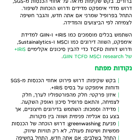
ברורים. בקש שקיפות מלאה על אחוזי הכנסות מ-SGS,
דרוש מדדי אימפקט מדידים ודרוש הוכחות לשיפור.
התחל בפרופיל שמרני אם אתה חדש, והגבר חשיפה
לצמיחה לפי הביצועים והמדידה.
השתמש בכלים מוסמכים כמו IRIS+ ו-GIIN למדידת
אימפקט, השווה דירוגים כמו MSCI ו-Sustainalytics,
ודרוש דוחות TCFD כדי להבין סיכונים אקלימיים
IRIS+
של GIIN
MSCI research
TCFD
.
נקודות מפתח
בקש שקיפות: דרוש פירוט אחוזי הכנסות מ-SGS
ודוחות אימפקט על בסיס IRIS+.
איזון פרקטי: חלק מהפורטפוליו לערך, חלק
לצמיחה, והתאם פרופיל סיכון ואופק השקעה.
מדידה וסמכות: השתמש בדירוגים חיצוניים, אך
בצע גם אנליזה פנימית ושווה בין מקורות.
מניעת greenwashing: דרוש הוכחה של הכנסות
ממשיות ושיטות פעולה, לא רק תוויות שיווק.
התחל בשלבים: אם אתה חדש, התחל בחשיפה