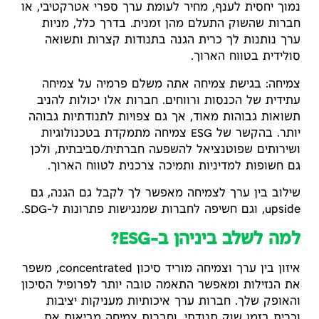
נמוך יחסית לענף, מחיר לעומת ערך ספרי אטרקטיבי, או
חברות שהשוק התעלם מהן זמנית. בדרך כלל, מניות
ערך נותנות לך כרית הגנה בתנודות קצרות ותשואה
סולידית בטווח הארוך.
צמיחה: בגישת צמיחה אתה משלם פרמיה על צמיחה
עתידית של הכנסות ורווחים. חברות אלו יכולות להניב
תשואות גבוהות מאוד, אך גם צפויות לתנודתיות גבוהה
יותר. בהקשר של ESG צמיחה מתמקדת בטכנולוגיות
ושירותים שפוטנציאל להשפעה חברתית/סביבתית, ולכן
גם חשופות למדיניות ותמיכה צרכנית לטווח הארוך.
שילוב בין ערך לצמיחה מאפשר לך לקבל גם הגנה, גם
upside, וגם חשיפה לחברות שמנגישות פתרונות ל-SDG.
למה לשלב ביניהן ב-ESG?
איזון בין ערך וצמיחה מוריד סיכון concentrated, משפר
את הנזילות ומאפשר התאמה טובה יותר לפרופיל הסיכון
והאופק שלך. חברות ערך איכותיות מעניקות יציבות
וכרית בזמן שוק תנודתי, וחברות צמיחה מביאות את