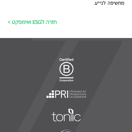
מחשיפה לני"ע.
חזרה לESG ואימפקט >